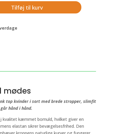
Tilføj til kurv
 hverdage
il mødes
nk top kvinder i sort med brede stropper, slimfit
 går hånd i hånd.
j kvalitet kæmmet bomuld, hvilket giver en
 mens elastan sikrer bevægelsesfrihed. Den
mhæver kroppens naturlige kurver og fungerer