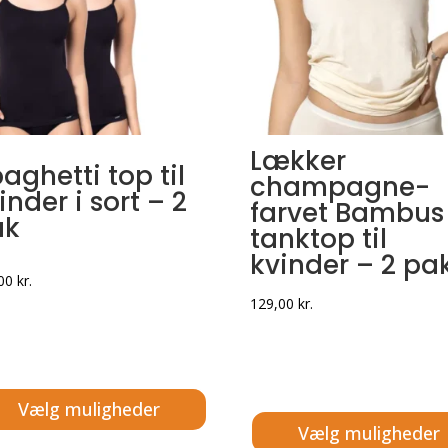
Lækker
aghetti top til
champagne-
inder i sort – 2
farvet Bambus
ak
tanktop til
kvinder – 2 pa
,00
kr.
129,00
kr.
Vælg muligheder
Vælg muligheder
e