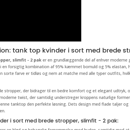
on: tank top kvinder i sort med brede str
per, slimfit - 2 pak
er en grundlæggende del af enhver moderne g
t i en forsigtig kombination af 95% kæmmet bomuld og 5% elastan, h
n sorte farve er tidløs og nem at matche med alle typer outfits, hvi
 stropper, der bidrager til en bedre komfort og et elegant udtryk
en moderne twist, der samtidig understreger kroppens naturlige form
er denne tanktop den perfekte løsning. Dets design med flade taljer og
en.
der i sort med brede stropper, slimfit - 2 pak:
er en blød og behagelig fornemmelse mod huden, samtidig med at de