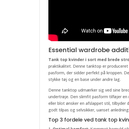
Essential wardrobe additi
Tank top kvinder i sort med brede strop
praktikalitet. Denne tanktop er producere
pasform, der sidder perfekt på kroppen. De
stykke tøj og en base under andre lag.
Denne tanktop udmærker sig ved sine brede
undertrøje. Den slimfit pasform tilføjer 
eller blot ønsker en afslappet stil, tilbyd
godt tilpas og selvsikker, uanset anledning
Top 3 fordele ved tank top kvin
Optimal komfort
: Kæmmet bomuld sikr