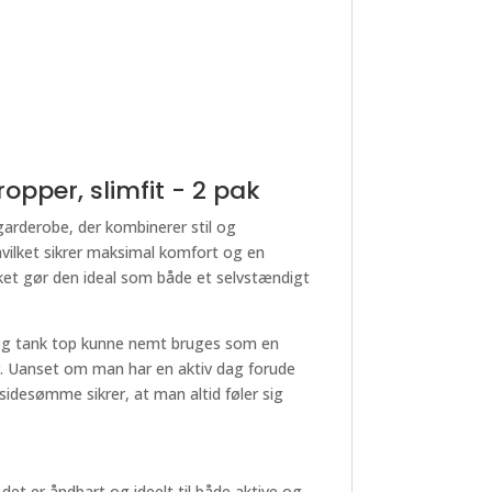
opper, slimfit - 2 pak
arderobe, der kombinerer stil og
vilket sikrer maksimal komfort og en
lket gør den ideal som både et selvstændigt
, og tank top kunne nemt bruges som en
er. Uanset om man har en aktiv dag forude
 sidesømme sikrer, at man altid føler sig
t er åndbart og ideelt til både aktive og