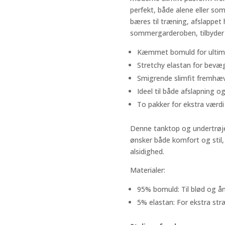
perfekt, både alene eller so
bæres til træning, afslappet 
sommergarderoben, tilbyder 
Kæmmet bomuld for ultima
Stretchy elastan for bevæg
Smigrende slimfit fremhæver
Ideel til både afslapning og
To pakker for ekstra værdi 
Denne tanktop og undertrøje
ønsker både komfort og stil,
alsidighed.
Materialer:
95% bomuld: Til blød og å
5% elastan: For ekstra st