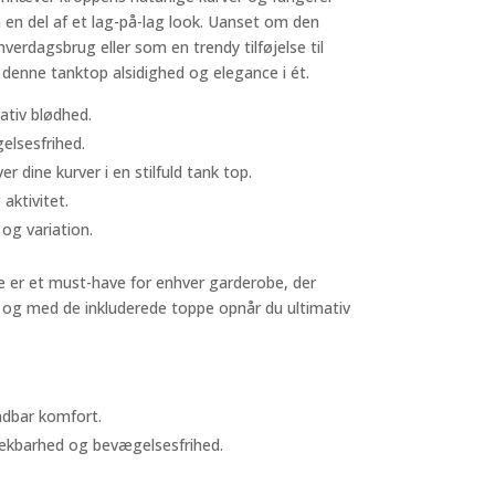
m en del af et lag-på-lag look. Uanset om den
hverdagsbrug eller som en trendy tilføjelse til
denne tanktop alsidighed og elegance i ét.
tiv blødhed.
elsesfrihed.
 dine kurver i en stilfuld tank top.
 aktivitet.
og variation.
 er et must-have for enhver garderobe, der
 og med de inkluderede toppe opnår du ultimativ
ndbar komfort.
rækbarhed og bevægelsesfrihed.