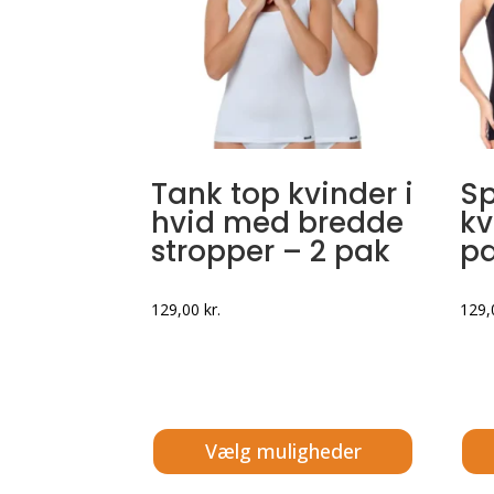
Tank top kvinder i
Sp
hvid med bredde
kv
stropper – 2 pak
p
129,00
kr.
129
Vælg muligheder
Dette
Dett