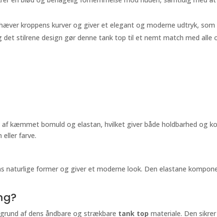
mhæver kroppens kurver og giver et elegant og moderne udtryk, som e
og det stilrene design gør denne tank top til et nemt match med alle
ng af kæmmet bomuld og elastan, hvilket giver både holdbarhed og ko
eller farve.
s naturlige former og giver et moderne look. Den elastane komponent
ng?
på grund af dens åndbare og strækbare
tank top
materiale. Den sikre