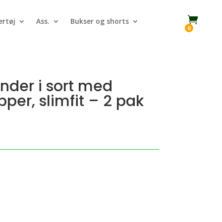

rtøj
Ass.
Bukser og shorts
0
inder i sort med
per, slimfit – 2 pak