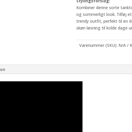
Stylingsforslag:
Kombiner denne sorte tanktop
og sommerligt look. Tilføj et
trendy outfit, perfekt til en 
skøn løsning til kolde dage u
Varenummer (SKU):
N/A
K
ion