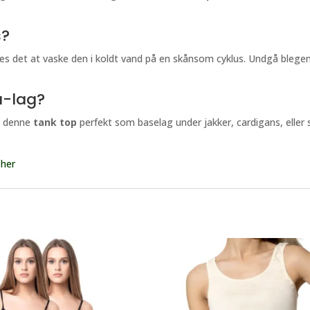
s?
les det at vaske den i koldt vand på en skånsom cyklus. Undgå blege
å-lag?
ør denne
tank top
perfekt som baselag under jakker, cardigans, eller
 her