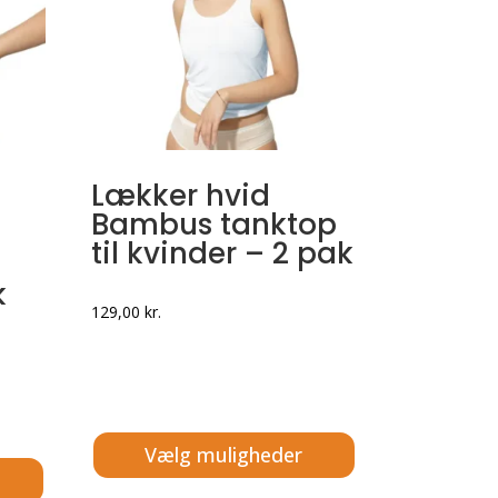
Lækker hvid
Bambus tanktop
til kvinder – 2 pak
k
129,00
kr.
Vælg muligheder
Dette