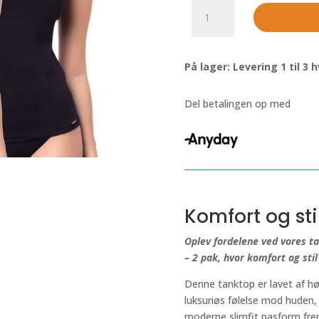
Tank
top
kvinder
i
På lager: Levering 1 til 3
sort
med
bredde
Del betalingen op med
stropper,
slimfit
-
2
pak
antal
Komfort og st
Oplev fordelene ved vores ta
– 2 pak, hvor komfort og stil
Denne tanktop er lavet af hø
luksuriøs følelse mod huden,
moderne slimfit pasform fre