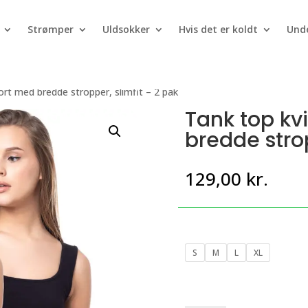
Strømper
Uldsokker
Hvis det er koldt
Unde
ort med bredde stropper, slimfit – 2 pak
Tank top kv
bredde strop
129,00
kr.
S
M
L
XL