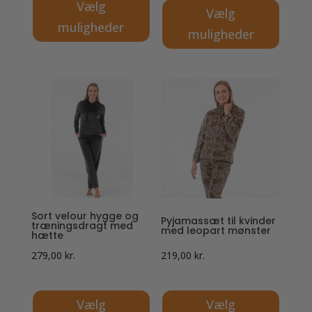
Vælg
Vælg
muligheder
muligheder
Dette
Dette
vare
vare
har
har
flere
flere
varianter.
varianter.
Mulighederne
Mulighederne
kan
kan
vælges
vælges
på
på
varesiden
Sort velour hygge og
Pyjamassæt til kvinder
varesiden
træningsdragt med
med leopart mønster
hætte
279,00
kr.
219,00
kr.
Vælg
Vælg