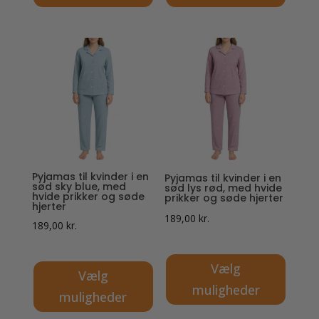
Dette
Dette
vare
vare
har
har
flere
flere
varianter.
varianter.
Mulighederne
Mulighederne
kan
kan
vælges
vælges
på
på
Pyjamas til kvinder i en
Pyjamas til kvinder i en
varesiden
varesiden
sød sky blue, med
sød lys rød, med hvide
hvide prikker og søde
prikker og søde hjerter
hjerter
189,00
kr.
189,00
kr.
Vælg
Vælg
muligheder
muligheder
Dette