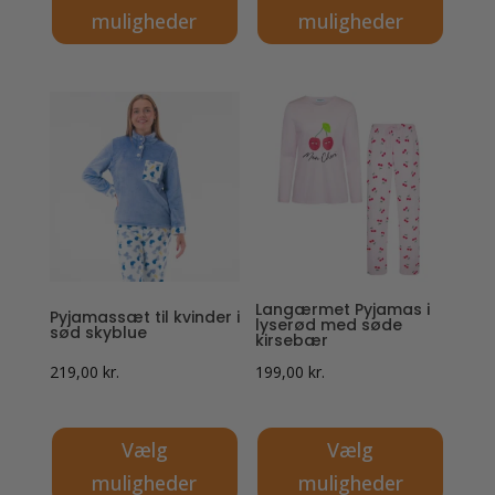
muligheder
muligheder
Dette
Dette
vare
vare
har
har
flere
flere
varianter.
varianter.
Mulighederne
Mulighederne
kan
kan
vælges
vælges
på
på
Langærmet Pyjamas i
Pyjamassæt til kvinder i
varesiden
varesiden
lyserød med søde
sød skyblue
kirsebær
219,00
kr.
199,00
kr.
Vælg
Vælg
muligheder
muligheder