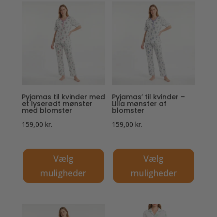
har
har
flere
flere
varianter.
varianter.
Mulighederne
Mulighederne
kan
kan
vælges
vælges
på
på
Pyjamas til kvinder med
Pyjamas’ til kvinder –
varesiden
varesiden
et lyserødt mønster
Lilla mønster af
med blomster
blomster
159,00
kr.
159,00
kr.
Vælg
Vælg
muligheder
muligheder
Dette
Dette
vare
vare
har
har