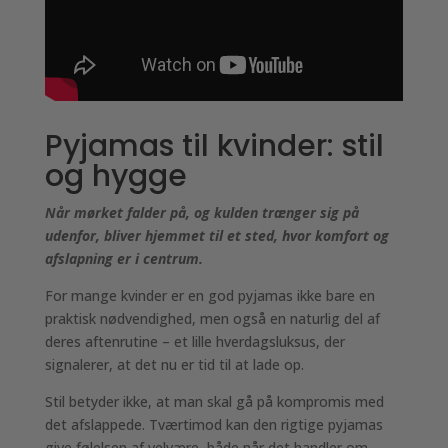
Pyjamas til kvinder: stil
og hygge
Når mørket falder på, og kulden trænger sig på
udenfor, bliver hjemmet til et sted, hvor komfort og
afslapning er i centrum.
For mange kvinder er en god pyjamas ikke bare en
praktisk nødvendighed, men også en naturlig del af
deres aftenrutine – et lille hverdagsluksus, der
signalerer, at det nu er tid til at lade op.
Stil betyder ikke, at man skal gå på kompromis med
det afslappede. Tværtimod kan den rigtige pyjamas
give følelsen af velvære, både når det handler om