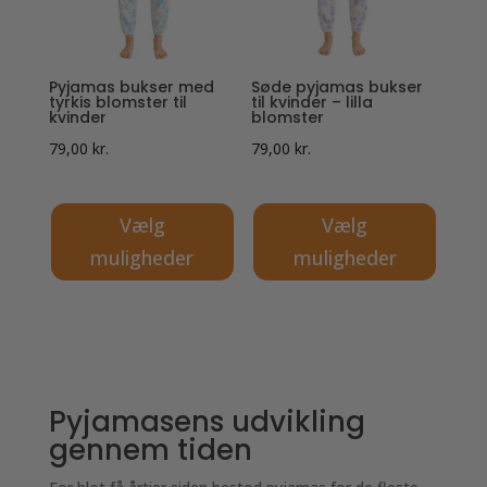
kan
kan
vælges
vælges
på
på
Pyjamas bukser med
Søde pyjamas bukser
varesiden
varesiden
tyrkis blomster til
til kvinder – lilla
kvinder
blomster
79,00
kr.
79,00
kr.
Vælg
Vælg
muligheder
muligheder
Dette
Dette
vare
vare
har
har
flere
flere
varianter.
varianter.
Pyjamasens udvikling
Mulighederne
Mulighederne
gennem tiden
kan
kan