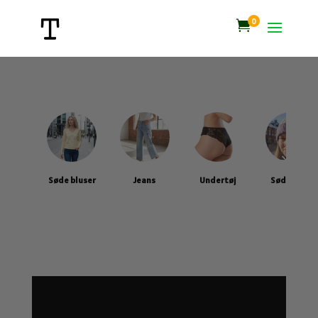
0

Søde bluser
Jeans
Undertøj
Søde huer