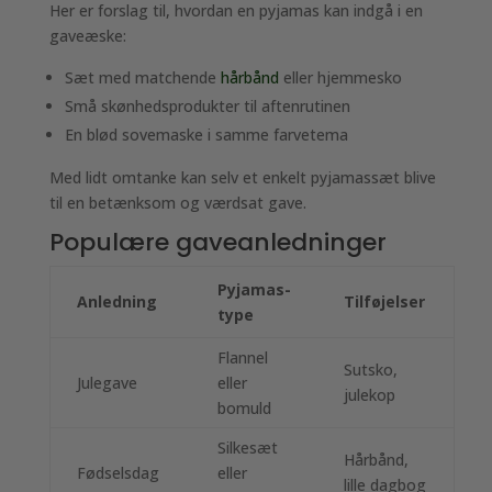
Her er forslag til, hvordan en pyjamas kan indgå i en
gaveæske:
Sæt med matchende
hårbånd
eller hjemmesko
Små skønhedsprodukter til aftenrutinen
En blød sovemaske i samme farvetema
Med lidt omtanke kan selv et enkelt pyjamassæt blive
til en betænksom og værdsat gave.
Populære gaveanledninger
Pyjamas-
Anledning
Tilføjelser
type
Flannel
Sutsko,
Julegave
eller
julekop
bomuld
Silkesæt
Hårbånd,
Fødselsdag
eller
lille dagbog