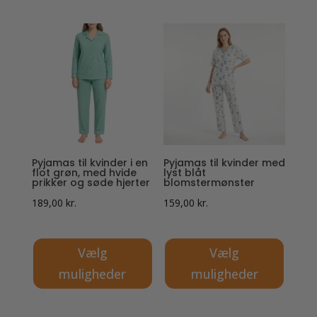
Dette
vare
vare
har
har
flere
flere
varianter.
varianter.
Mulighederne
Mulighederne
kan
kan
vælges
vælges
på
på
varesiden
Pyjamas til kvinder i en
Pyjamas til kvinder med
varesiden
flot grøn, med hvide
lyst blåt
prikker og søde hjerter
blomstermønster
189,00
kr.
159,00
kr.
Vælg
Vælg
muligheder
muligheder
Dette
Dette
vare
vare