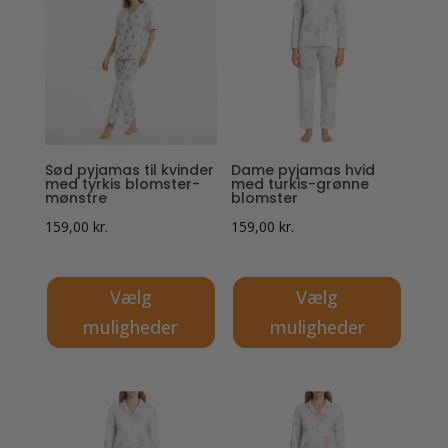
flere
flere
varianter.
varianter.
Mulighederne
Mulighederne
kan
kan
vælges
vælges
på
på
Sød pyjamas til kvinder
Dame pyjamas hvid
varesiden
varesiden
med tyrkis blomster-
med turkis-grønne
mønstre
blomster
159,00
kr.
159,00
kr.
Vælg
Vælg
muligheder
muligheder
Dette
Dette
vare
vare
har
har
flere
flere