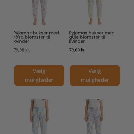
Mulighederne
Mulighederne
kan
kan
vælges
vælges
på
på
Pyjamas bukser med
Pyjamas bukser med
varesiden
varesiden
rosa blomster til
gule blomster til
kvinder
kvinder
79,00
kr.
79,00
kr.
Vælg
Vælg
muligheder
muligheder
Dette
Dette
vare
vare
har
har
flere
flere
varianter.
varianter.
Mulighederne
Mulighederne