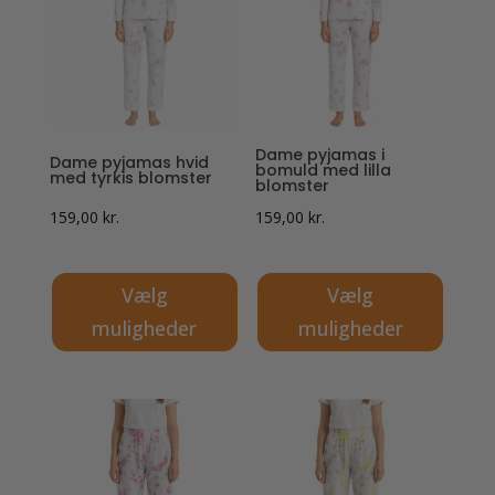
varianter.
varianter.
Mulighederne
Mulighederne
kan
kan
vælges
vælges
på
på
Dame pyjamas i
Dame pyjamas hvid
varesiden
varesiden
bomuld med lilla
med tyrkis blomster
blomster
159,00
kr.
159,00
kr.
Vælg
Vælg
muligheder
muligheder
Dette
Dette
vare
vare
har
har
flere
flere
varianter.
varianter.