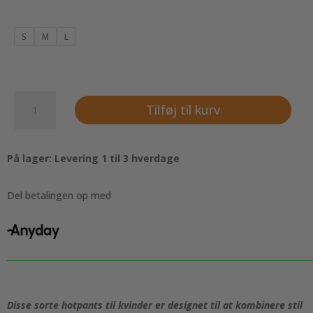
S
M
L
Hotpants
Tilføj til kurv
-
Sorte
til
På lager: Levering 1 til 3 hverdage
kvinder
antal
Del betalingen op med
Disse sorte hotpants til kvinder er designet til at kombinere stil