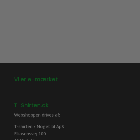
flere
varianter.
Mulighederne
kan
vælges
på
varesiden
Vi er e-mærket
T-Shirten.dk
Webshoppen drives af:
T-shirten / Noget til ApS
Elliasensvej 100