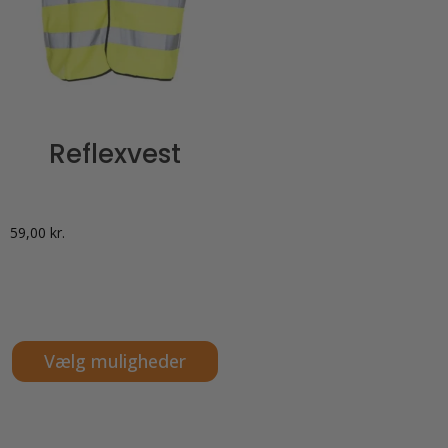
Reflexvest
59,00
kr.
Vælg muligheder
Dette
vare
har