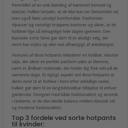
fremstillet af en unik blanding af kæmmet bomuld og
elastan, hvilket betyder, at de ikke kun ser fantastiske ud,
men også føles utroligt komfortable. Pasformen
tilpasser sig naturligt kroppens konturer og sikrer, at de
forbliver lige så behagelige hele dagen igennem. Den
klassiske sorte farve gør dem til et alsidigt valg, der
nemt kan styles op eller ned afhængigt af anledningen.
Features af disse hotpants inkluderer en holdbar, elastisk
talje, der sikrer en perfekt pasform uden at klemme,
samt et åndbart materiale, der holder dig frisk selv på de
varmeste dage. Et vigtigt aspekt ved disse hotpants er
deres evne til at forblive i form efter adskillige vaske,
hvilket gør dem til en langtidsholdbar tilføjelse til enhver
garderobe. Designet med både funktionalitet og æstetik
i tankerne, er de den ideelle balance mellem klassisk stil
og moderne funktionalitet.
Top 3 fordele ved sorte hotpants
til kvinder: