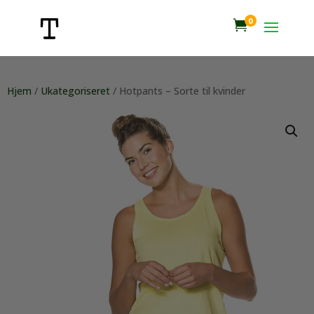
0

Hjem
/
Ukategoriseret
/ Hotpants – Sorte til kvinder