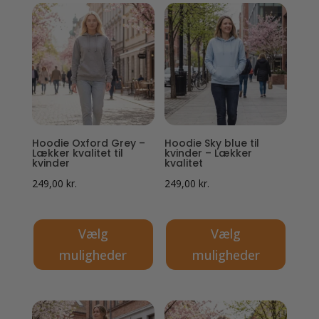
vare
vare
har
har
flere
flere
varianter.
varianter.
Mulighederne
Mulighederne
kan
kan
vælges
vælges
på
på
Hoodie Oxford Grey –
Hoodie Sky blue til
varesiden
varesiden
Lækker kvalitet til
kvinder – Lækker
kvinder
kvalitet
249,00
kr.
249,00
kr.
Vælg
Vælg
muligheder
muligheder
Dette
Dette
vare
vare
har
har