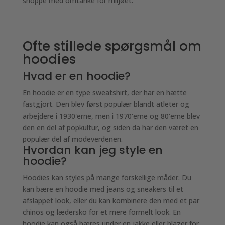
shoppe med omtanke for miljøet.
Ofte stillede spørgsmål om
hoodies
Hvad er en hoodie?
En hoodie er en type sweatshirt, der har en hætte
fastgjort. Den blev først populær blandt atleter og
arbejdere i 1930'erne, men i 1970'erne og 80'erne blev
den en del af popkultur, og siden da har den været en
populær del af modeverdenen.
Hvordan kan jeg style en
hoodie?
Hoodies kan styles på mange forskellige måder. Du
kan bære en hoodie med jeans og sneakers til et
afslappet look, eller du kan kombinere den med et par
chinos og lædersko for et mere formelt look. En
hoodie kan også bæres under en jakke eller blazer for