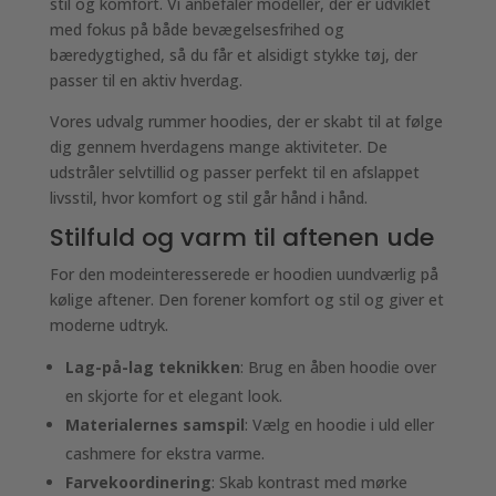
stil og komfort. Vi anbefaler modeller, der er udviklet
med fokus på både bevægelsesfrihed og
bæredygtighed, så du får et alsidigt stykke tøj, der
passer til en aktiv hverdag.
Vores udvalg rummer hoodies, der er skabt til at følge
dig gennem hverdagens mange aktiviteter. De
udstråler selvtillid og passer perfekt til en afslappet
livsstil, hvor komfort og stil går hånd i hånd.
Stilfuld og varm til aftenen ude
For den modeinteresserede er hoodien uundværlig på
kølige aftener. Den forener komfort og stil og giver et
moderne udtryk.
Lag-på-lag teknikken
: Brug en åben hoodie over
en skjorte for et elegant look.
Materialernes samspil
: Vælg en hoodie i uld eller
cashmere for ekstra varme.
Farvekoordinering
: Skab kontrast med mørke