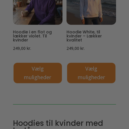
Mulighederne
Mulighederne
kan
kan
vælges
vælges
på
på
Hoodie i en flot og
Hoodie White, til
varesiden
varesiden
lækker violet. Til
kvinder – Lækker
kvinder
kvalitet
249,00
kr.
249,00
kr.
Vælg
Vælg
muligheder
muligheder
Dette
Dette
vare
vare
har
har
flere
flere
varianter.
varianter.
Hoodies til kvinder med
Mulighederne
Mulighederne