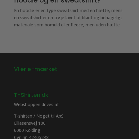
hoodie og en sweatshirt?
En hoodie er en type sweatshirt med en hætte, mens
en sweatshirt er en trøje lavet af blødt og behageligt
materiale som bomuld eller fleece, men uden hætte.
Vi er e-mærket
T-Shirten.dk
Webshoppen drives af:
T-shirten / Noget til ApS
Elliasensvej 100
6000 Kolding
Cvr. nr. 42405248