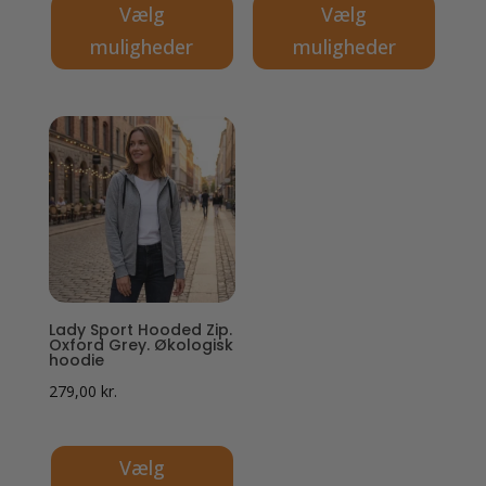
Vælg
Vælg
muligheder
muligheder
Dette
Dette
vare
vare
har
har
flere
flere
varianter.
varianter.
Mulighederne
Mulighederne
kan
kan
vælges
vælges
på
på
Lady Sport Hooded Zip.
varesiden
varesiden
Oxford Grey. Økologisk
hoodie
279,00
kr.
Vælg