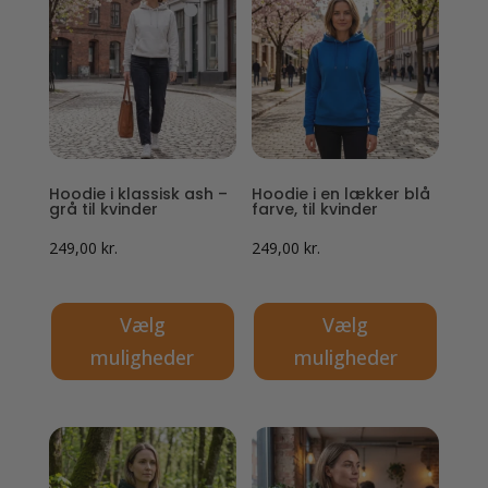
flere
flere
varianter.
varianter.
Mulighederne
Mulighederne
kan
kan
vælges
vælges
på
på
Hoodie i klassisk ash –
Hoodie i en lækker blå
varesiden
varesiden
grå til kvinder
farve, til kvinder
249,00
kr.
249,00
kr.
Vælg
Vælg
muligheder
muligheder
Dette
Dette
vare
vare
har
har
flere
flere