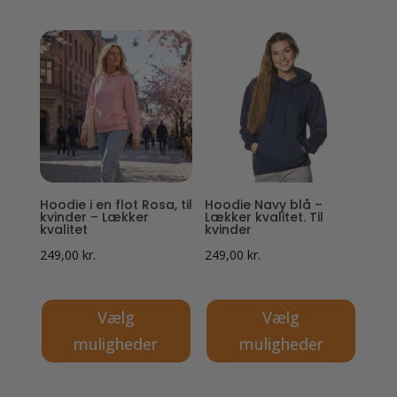
Dette
Dette
vare
vare
har
har
flere
flere
varianter.
varianter.
Mulighederne
Mulighederne
kan
kan
vælges
vælges
på
på
Hoodie i en flot Rosa, til
Hoodie Navy blå –
varesiden
varesiden
kvinder – Lækker
Lækker kvalitet. Til
kvalitet
kvinder
249,00
kr.
249,00
kr.
Vælg
Vælg
muligheder
muligheder
Dette
Dette