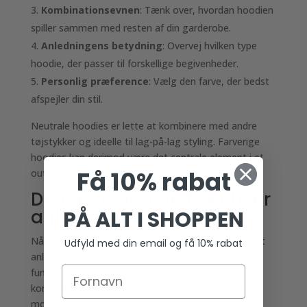
Kombinationsevnen
: Tænk over, hvordan hoodien
spiller sammen med resten af din garderobe.
Anledningens betydning
: Overvej hvilken type
hoodie, der passer til forskellige begivenheder.
Personlig præference
: Vælg den farve, der bedst
afspejler din stil.
Neutrale hoodies er lette at kombinere med andre
tøjstykker og ideelle til lag-på-lag styling. Farverige
hoodies kan derimod være det centrale element i et
Få 10% rabat
outfit, der skiller sig ud.
Den rette hoodie til enhver
anledning
PÅ ALT I SHOPPEN
Når du skal finde den perfekte hoodie til en bestemt
Udfyld med din email og få 10% rabat
anledning, er det vigtigt at tænke både på stil og
funktionalitet. Til afslappede dage er en løs og
komfortabel hoodie ideel, mens en mere elegant
model i et eksklusivt materiale passer til særlige