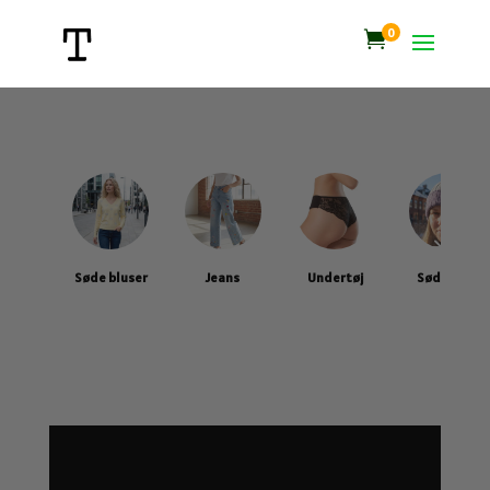
0

Søde bluser
Jeans
Undertøj
Søde huer