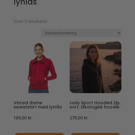
lynlås
kan
kan
vælges
vælges
på
på
Viser 3 resultater
varesiden
varesiden
Vinrød dame
Lady Sport Hooded Zip,
sweatshirt med lynlås
sort. Økologisk hoodie
169,00
kr.
279,00
kr.