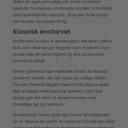
skabe din egen personlige stil. Vores sortiment
spænder fra diskrete, ensfarvede hoodies til modeller
med iøjnefaldende mønstre, så du kan finde netop
den hoodie, der passer til dig.
Klassisk ensfarvet
Ensfarvede hoodies er kendetegnet ved deres tidløse
look. Det enkle design fungerer som et lærred, hvor
du kan lade din personlighed og dine accessories
komme til udtryk.
Enhver garderobe bør indeholde mindst én klassisk
ensfarvet hoodie, der kan styles på utallige måder.
Den kan fremstå elegant med en hvid skjorte under
eller afslappet med jeans og sneakers. Det rene
design gør det nemt at eksperimentere med
forskellige lag og teksturer.
Ensartethed i farven giver dig masser af muligheder
for at tilpasse dit outfit. En ensfarvet hoodie kan både
tones ned til hverdag og opgraderes til mere formelle