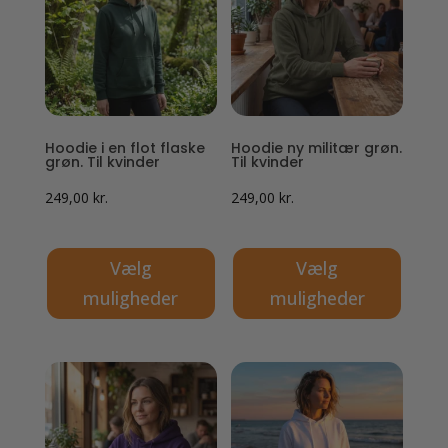
varianter.
varianter.
Mulighederne
Mulighederne
kan
kan
vælges
vælges
på
på
Hoodie i en flot flaske
Hoodie ny militær grøn.
varesiden
varesiden
grøn. Til kvinder
Til kvinder
249,00
kr.
249,00
kr.
Vælg
Vælg
muligheder
muligheder
Dette
Dette
vare
vare
har
har
flere
flere
varianter.
varianter.