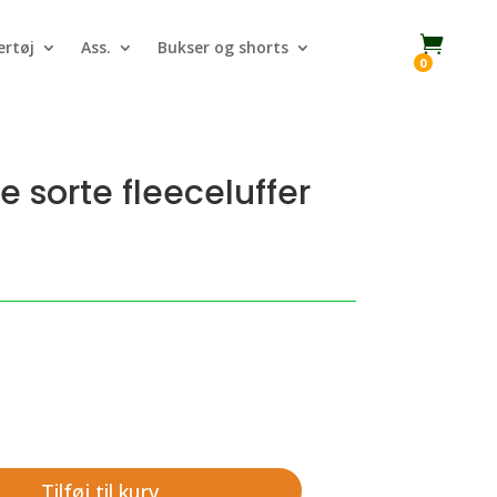

rtøj
Ass.
Bukser og shorts
0
 sorte fleeceluffer
Tilføj til kurv