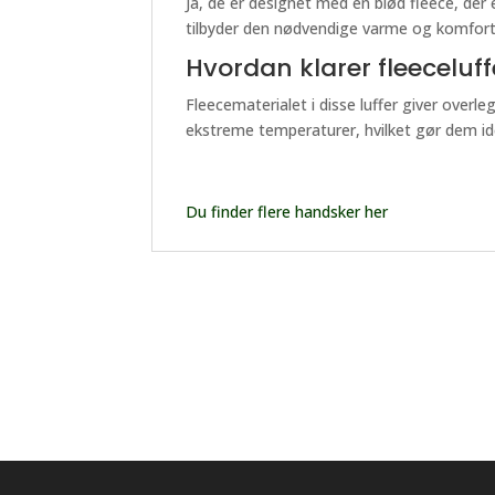
Ja, de er designet med en blød fleece, de
tilbyder den nødvendige varme og komfort
Hvordan klarer fleeceluf
Fleecematerialet i disse luffer giver overl
ekstreme temperaturer, hvilket gør dem idee
Du finder flere handsker her