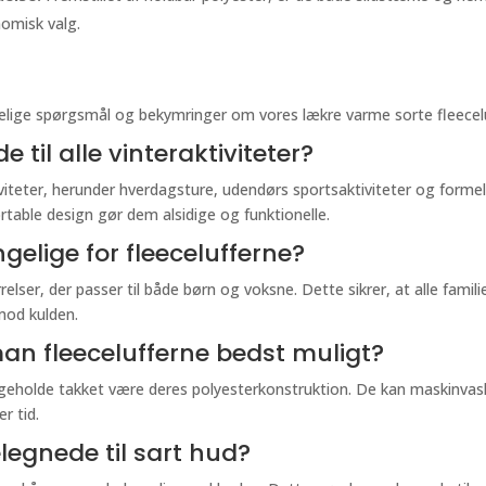
nomisk valg.
elige spørgsmål og bekymringer om vores lækre varme sorte fleecelu
 til alle vinteraktiviteter?
aktiviteter, herunder hverdagsture, udendørs sportsaktiviteter og form
able design gør dem alsidige og funktionelle.
ngelige for fleecelufferne?
tørrelser, der passer til både børn og voksne. Dette sikrer, at alle f
mod kulden.
an fleecelufferne bedst muligt?
geholde takket være deres polyesterkonstruktion. De kan maskinvaskes
r tid.
elegnede til sart hud?