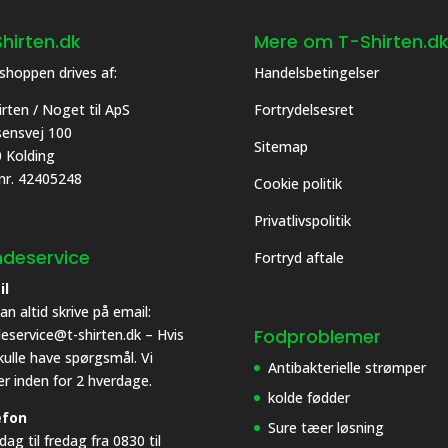
hirten.dk
Mere om T-Shirten.d
hoppen drives af:
Handelsbetingelser
irten / Noget til ApS
Fortrydelsesret
asensvej 100
Sitemap
 Kolding
 nr. 42405248
Cookie politik
Privatlivspolitik
deservice
Fortryd aftale
il
an altid skrive på email:
Fodproblemer
eservice@t-shirten.dk – Hvis
kulle have spørgsmål. Vi
Antibakterielle strømper
er inden for 2 hverdage.
kolde fødder
efon
Sure tæer løsning
ag til fredag fra 0830 til