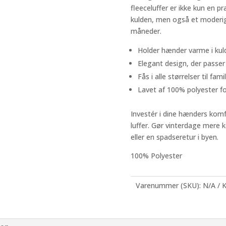
fleeceluffer er ikke kun en p
kulden, men også et moderigt
måneder.
Holder hænder varme i kul
Elegant design, der passer t
Fås i alle størrelser til fam
Lavet af 100% polyester f
Investér i dine hænders komf
luffer. Gør vinterdage mere 
eller en spadseretur i byen.
100% Polyester
Varenummer (SKU):
N/A
K