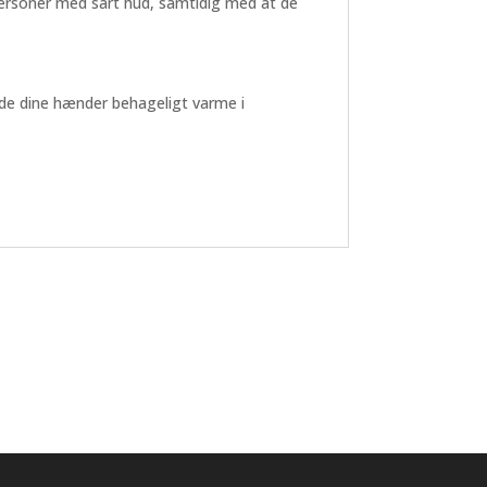
personer med sart hud, samtidig med at de
olde dine hænder behageligt varme i