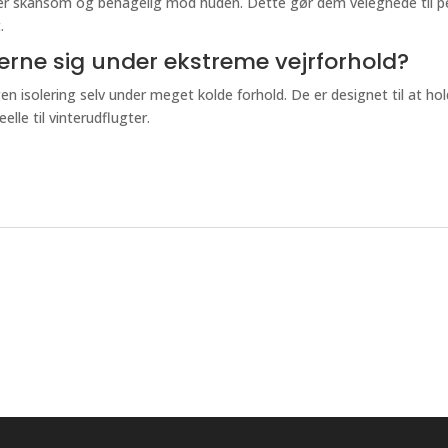
r er skånsom og behagelig mod huden. Dette gør dem velegnede til 
.
ferne sig under ekstreme vejrforhold?
egen isolering selv under meget kolde forhold. De er designet til at h
lle til vinterudflugter.