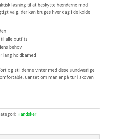
raktisk løsning til at beskytte hænderne mod
igt valg, der kan bruges hver dag i de kolde
den
il alle outfits
iliens behov
or lang holdbarhed
ort og stil denne vinter med disse uundværlige
komfortable, uanset om man er på tur i skoven
ategori:
Handsker