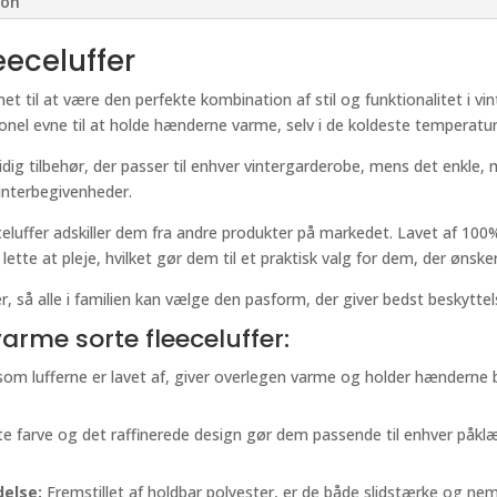
ion
eeceluffer
et til at være den perfekte kombination af stil og funktionalitet i vi
ionel evne til at holde hænderne varme, selv i de koldeste temperatur
sidig tilbehør, der passer til enhver vintergarderobe, mens det enkle
vinterbegivenheder.
eceluffer adskiller dem fra andre produkter på markedet. Lavet af 100%
ette at pleje, hvilket gør dem til et praktisk valg for dem, der øns
, så alle i familien kan vælge den pasform, der giver bedst beskytte
arme sorte fleeceluffer:
om lufferne er lavet af, giver overlegen varme og holder hænderne b
e farve og det raffinerede design gør dem passende til enhver påklæ
else:
Fremstillet af holdbar polyester, er de både slidstærke og nem