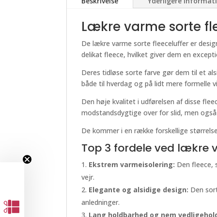
Beskrivelse
Yderligere informat
Lækre varme sorte fl
De lækre varme sorte fleeceluffer er design
delikat fleece, hvilket giver dem en except
Deres tidløse sorte farve gør dem til et al
både til hverdag og på lidt mere formelle 
Den høje kvalitet i udførelsen af disse fle
modstandsdygtige over for slid, men også l
De kommer i en række forskellige størrelser
Top 3 fordele ved lækre v
Ekstrem varmeisolering:
Den fleece, s
vejr.
Elegante og alsidige design:
Den sort
anledninger.
Lang holdbarhed og nem vedligehold