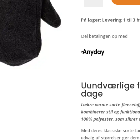
varme
sorte
fleeceluffer
På lager: Levering 1 til 3
antal
Del betalingen op med
Uundværlige fl
dage
Lækre varme sorte fleeceluffe
kombinerer stil og funktiona
100% polyester, som sikrer 
Med deres klassiske sorte fa
udvalg af størrelser gør dem