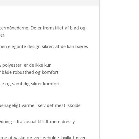
ntermånederne. De er fremstillet af blød og
er.
, men elegante design sikrer, at de kan bæres
 polyester, er de ikke kun
ker både robusthed og komfort.
lse og samtidig sikrer komfort.
ehageligt varme i selv det mest iskolde
dning—fra casual til lidt mere dressy
me at vaske og vedligeholde, hvilket giver