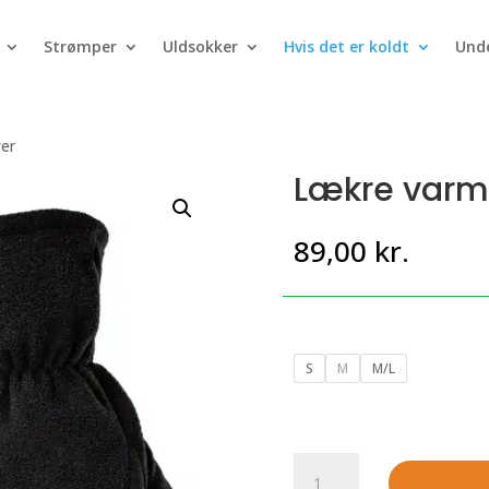
Strømper
Uldsokker
Hvis det er koldt
Unde
fer
Lækre varme
89,00
kr.
S
M
M/L
Lækre