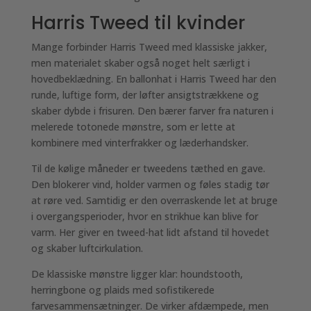
Harris Tweed til kvinder
Mange forbinder Harris Tweed med klassiske jakker,
men materialet skaber også noget helt særligt i
hovedbeklædning. En ballonhat i Harris Tweed har den
runde, luftige form, der løfter ansigtstrækkene og
skaber dybde i frisuren. Den bærer farver fra naturen i
melerede totonede mønstre, som er lette at
kombinere med vinterfrakker og læderhandsker.
Til de kølige måneder er tweedens tæthed en gave.
Den blokerer vind, holder varmen og føles stadig tør
at røre ved. Samtidig er den overraskende let at bruge
i overgangsperioder, hvor en strikhue kan blive for
varm. Her giver en tweed-hat lidt afstand til hovedet
og skaber luftcirkulation.
De klassiske mønstre ligger klar: houndstooth,
herringbone og plaids med sofistikerede
farvesammensætninger. De virker afdæmpede, men