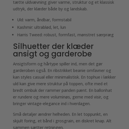
tætte uldvævning giver varme, struktur og et klassisk
udtryk, der klæder både by og landskab.
Uld: varm, åndbar, formstabil
Kashmir: ultrablød, let, lun
Harris Tweed: robust, formfast, mønstret særpræg
Silhuetter der klæder
ansigt og garderobe
Ansigtsform og hårtype spiller ind, men det gør
garderoben også. En ribstrikket beanie omfavner og
kan styles casual eller minimalistisk. En tophue i lækker
uld kan give mere struktur på toppen, ofte med et
bredt ombuk der rammer panden pænt. En ballonhat
er rundere og mere voluminøs, gerne med visir, og
bringer vintage-elegance ind i hverdagen.
Små detaljer ændrer helheden. En let toppunkt, en
skjult foring, et bånd i grosgrain, en diskret knap. Alt
sammen sætter retningen.