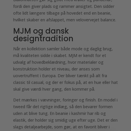
fordi den giver plads og rammer ansigtet. Den sidder
ofte lidt længere tilbage på hovedet end en beanie,
hvilket skaber en afslappet, men velovervejet balance.
MJM og dansk
designtradition
Når en kollektion samler både mode og daglig brug,
må kvaliteten sidde i skabet. MJM er kendt for et
udvalg af hovedbeklædning, hvor materialer og
konstruktion holder et niveau, der anses som
uovertruffent i Europa. Der bliver tænkt på alt fra
classic til casual, og der er fokus på, at en hue eller hat
skal give værdi hver gang, den kommer på.
Det mærkes i vævninger, foringer og finish. En model i
tweed får det rigtige indlæg, så den bevarer formen
uden at blive tung. En beanie i kashmir har rib og
elastik, der holder sig smidig uge efter uge. Det er den
slags detaljearbejde, som gør, at en favorit bliver i