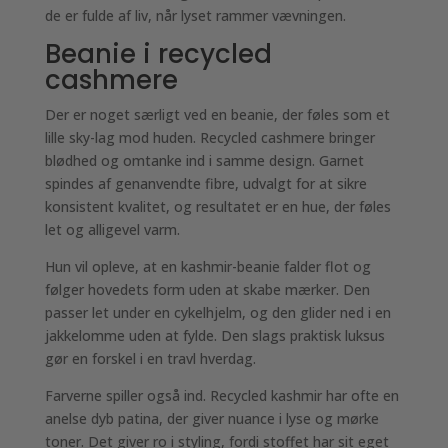
de er fulde af liv, når lyset rammer vævningen.
Beanie i recycled
cashmere
Der er noget særligt ved en beanie, der føles som et
lille sky-lag mod huden. Recycled cashmere bringer
blødhed og omtanke ind i samme design. Garnet
spindes af genanvendte fibre, udvalgt for at sikre
konsistent kvalitet, og resultatet er en hue, der føles
let og alligevel varm.
Hun vil opleve, at en kashmir-beanie falder flot og
følger hovedets form uden at skabe mærker. Den
passer let under en cykelhjelm, og den glider ned i en
jakkelomme uden at fylde. Den slags praktisk luksus
gør en forskel i en travl hverdag.
Farverne spiller også ind. Recycled kashmir har ofte en
anelse dyb patina, der giver nuance i lyse og mørke
toner. Det giver ro i styling, fordi stoffet har sit eget