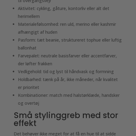
til overgangsvejr
Aktivitet: cykling, gåture, kontorliv eller alt det
herimellem
Materialefølsomhed: ren uld, merino eller kashmir
afhængigt af huden
Pasform: tæt beanie, struktureret tophue eller luftig
ballonhat
Farvepalet: neutrale basisfarver eller accentfarver,
der løfter frakken
Vedligehold: tid og lyst til håndvask og formning
Holdbarhed: tænk på år, ikke måneder, når kvalitet
er prioritet
Kombinationer: match med halstørklæde, handsker
og overtøj
Små stylinggreb med stor
effekt
Det behøver ikke meget for at få en hue til at sidde