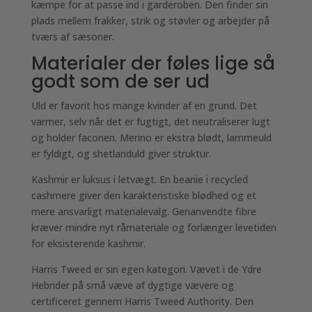
kæmpe for at passe ind i garderoben. Den finder sin
plads mellem frakker, strik og støvler og arbejder på
tværs af sæsoner.
Materialer der føles lige så
godt som de ser ud
Uld er favorit hos mange kvinder af en grund. Det
varmer, selv når det er fugtigt, det neutraliserer lugt
og holder faconen. Merino er ekstra blødt, lammeuld
er fyldigt, og shetlanduld giver struktur.
Kashmir er luksus i letvægt. En beanie i recycled
cashmere giver den karakteristiske blødhed og et
mere ansvarligt materialevalg. Genanvendte fibre
kræver mindre nyt råmateriale og forlænger levetiden
for eksisterende kashmir.
Harris Tweed er sin egen kategori. Vævet i de Ydre
Hebrider på små væve af dygtige vævere og
certificeret gennem Harris Tweed Authority. Den