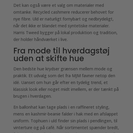
Det kan også være et valg om materialer med
omtanke. Recycled cashmere reducerer behovet for
nye fibre. Uld er naturligt fornybart og nedbrydeligt,
når det ikke er blandet med syntetiske materialer.
Harris Tweed bygger på lokal produktion og tradition,
der holder håndværket i live.
Fra mode til hverdagstøj
uden at skifte hue
Den bedste hue krydser grænsen mellem mode og
praktik. Et udvalg som det fra MJM favner netop den
idé. Uanset om hun går efter en tydelig trend, et
klassisk look eller noget midt imellem, er der tænkt på
brugen i hverdagen.
En ballonhat kan tage plads i en raffineret styling,
mens en kashmir-beanie falder i hak med en afslappet
uniform. Tophuen i uld finder sin plads i pendlingen, til
vinterture og på café. Når sortimentet spænder bredt,