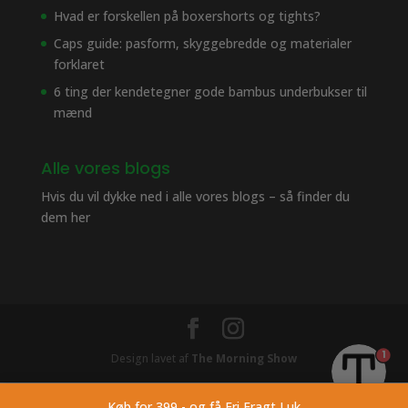
Hvad er forskellen på boxershorts og tights?
Caps guide: pasform, skyggebredde og materialer
forklaret
6 ting der kendetegner gode bambus underbukser til
mænd
Alle vores blogs
Hvis du vil dykke ned i alle vores blogs – så finder du
dem her
1
Design lavet af
The Morning Show
Køb for 399,- og få Fri Fragt
Luk