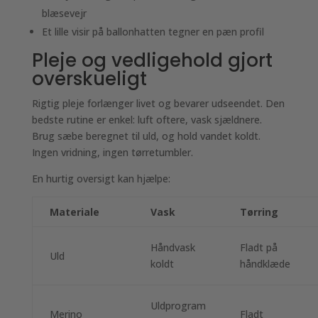
blæsevejr
Et lille visir på ballonhatten tegner en pæn profil
Pleje og vedligehold gjort
overskueligt
Rigtig pleje forlænger livet og bevarer udseendet. Den
bedste rutine er enkel: luft oftere, vask sjældnere.
Brug sæbe beregnet til uld, og hold vandet koldt.
Ingen vridning, ingen tørretumbler.
En hurtig oversigt kan hjælpe:
Materiale
Vask
Tørring
Håndvask
Fladt på
Uld
koldt
håndklæde
Uldprogram
Merino
Fladt