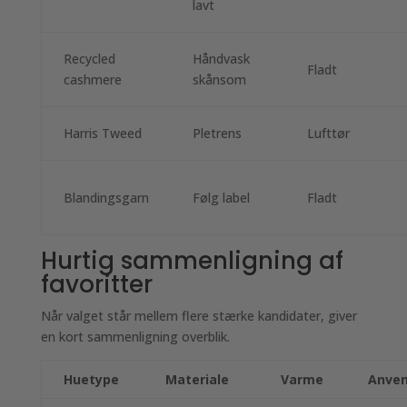
lavt
Recycled
Håndvask
Fladt
cashmere
skånsom
Harris Tweed
Pletrens
Lufttør
Blandingsgarn
Følg label
Fladt
Hurtig sammenligning af
favoritter
Når valget står mellem flere stærke kandidater, giver
en kort sammenligning overblik.
Huetype
Materiale
Varme
Anven