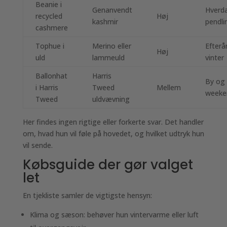
Beanie i
Genanvendt
Hverd
recycled
Høj
kashmir
pendli
cashmere
Tophue i
Merino eller
Efterår
Høj
uld
lammeuld
vinter
Ballonhat
Harris
By og
i Harris
Tweed
Mellem
weeke
Tweed
uldvævning
Her findes ingen rigtige eller forkerte svar. Det handler
om, hvad hun vil føle på hovedet, og hvilket udtryk hun
vil sende.
Købsguide der gør valget
let
En tjekliste samler de vigtigste hensyn:
Klima og sæson: behøver hun vintervarme eller luft