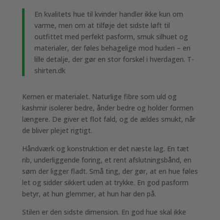
En kvalitets hue til kvinder handler ikke kun om
varme, men om at tilføje det sidste løft til
outfittet med perfekt pasform, smuk silhuet og
materialer, der føles behagelige mod huden – en
lille detalje, der gør en stor forskel i hverdagen. T-
shirten.dk
Kernen er materialet. Naturlige fibre som uld og
kashmir isolerer bedre, ånder bedre og holder formen
længere. De giver et flot fald, og de ældes smukt, når
de bliver plejet rigtigt.
Håndværk og konstruktion er det næste lag. En tæt
rib, underliggende foring, et rent afslutningsbånd, en
søm der ligger fladt. Små ting, der gør, at en hue føles
let og sidder sikkert uden at trykke. En god pasform
betyr, at hun glemmer, at hun har den på.
Stilen er den sidste dimension. En god hue skal ikke