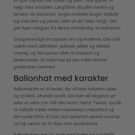
En god tophue i uld holder sig pæn, fordi garnet er
valgt med omtanke. Langfibret uld piller mindre og
bevarer sin elasticitet. Nogle modeller bruger dobbelt
lag over ører og pande, uden at det føles tungt. Det
gør huen velegnet fra første efterårsdag til midtvinter.
Designmæssigt er tophuen ren og moderne. Den står
stærkt med uldfrakker, quiltede jakker og teknisk
overtøj, og den passer både til sneakers og
læderstøvler. En enkel hue på den måde knytter
garderoben sammen.
Ballonhat med karakter
Ballonhatten er til hende, der vil have volumen opad
og en blød, afrundet profil. Den kan slå elegance an
uden at være stiv. Når den laves i Harris Tweed, opstår
et stilfuldt møde mellem materialets robusthed og
den runde form. Et kort visir beskytter øjnene mod lav
sol og sætter en fin linje over øjenbrynene.
Ballonhatten gør sig godt med krøller og pandehår,