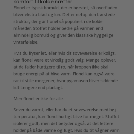
komfort til kolde nætter
Flonel er typisk bomuld, der er børstet, så overfladen
bliver ekstra blød og lun. Det er netop den børstede
struktur, der gør flonel så populært i de kolde
måneder. Stoffet holder bedre på varmen end
almindelig bomuld og giver den klassiske hyggelige
vinterfølelse.
Hvis du fryser let, eller hvis dit soveværelse er køligt,
kan flonel være et virkelig godt valg. Mange oplever,
at de falder hurtigere til ro, når kroppen ikke skal
bruge energi på at blive varm. Flonel kan også være
rar til stille morgener, hvor pyjamasen bliver siddende
lidt længere end planlagt.
Men flonel er ikke for alle.
Sover du varmt, eller har du et soveværelse med høj
temperatur, kan flonel hurtigt blive for meget. Stoffet
isolerer godt, men det betyder også, at det lettere
holder på både varme og fugt. Hvis du tit vågner varm