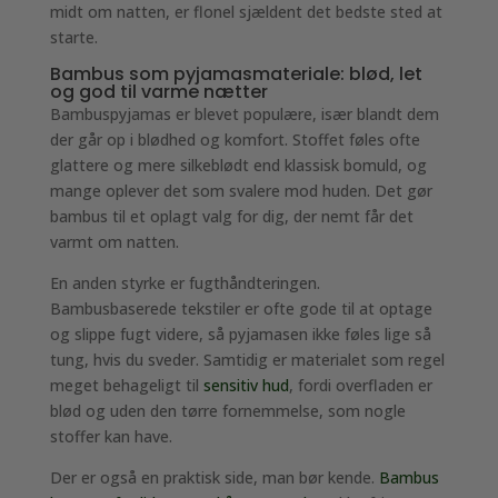
midt om natten, er flonel sjældent det bedste sted at
starte.
Bambus som pyjamasmateriale: blød, let
og god til varme nætter
Bambuspyjamas er blevet populære, især blandt dem
der går op i blødhed og komfort. Stoffet føles ofte
glattere og mere silkeblødt end klassisk bomuld, og
mange oplever det som svalere mod huden. Det gør
bambus til et oplagt valg for dig, der nemt får det
varmt om natten.
En anden styrke er fugthåndteringen.
Bambusbaserede tekstiler er ofte gode til at optage
og slippe fugt videre, så pyjamasen ikke føles lige så
tung, hvis du sveder. Samtidig er materialet som regel
meget behageligt til
sensitiv hud
, fordi overfladen er
blød og uden den tørre fornemmelse, som nogle
stoffer kan have.
Der er også en praktisk side, man bør kende.
Bambus