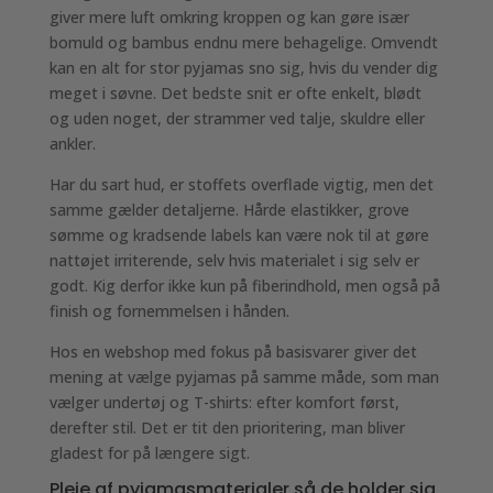
giver mere luft omkring kroppen og kan gøre især
bomuld og bambus endnu mere behagelige. Omvendt
kan en alt for stor pyjamas sno sig, hvis du vender dig
meget i søvne. Det bedste snit er ofte enkelt, blødt
og uden noget, der strammer ved talje, skuldre eller
ankler.
Har du sart hud, er stoffets overflade vigtig, men det
samme gælder detaljerne. Hårde elastikker, grove
sømme og kradsende labels kan være nok til at gøre
nattøjet irriterende, selv hvis materialet i sig selv er
godt. Kig derfor ikke kun på fiberindhold, men også på
finish og fornemmelsen i hånden.
Hos en webshop med fokus på basisvarer giver det
mening at vælge pyjamas på samme måde, som man
vælger undertøj og T-shirts: efter komfort først,
derefter stil. Det er tit den prioritering, man bliver
gladest for på længere sigt.
Pleje af pyjamasmaterialer så de holder sig