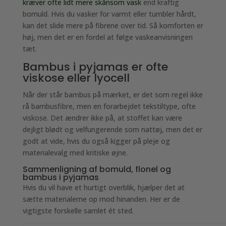
kræver ofte lidt mere skånsom vask
end kraftig
bomuld. Hvis du vasker for varmt eller tumbler hårdt,
kan det slide mere på fibrene over tid. Så komforten er
høj, men det er en fordel at følge vaskeanvisningen
tæt.
Bambus i pyjamas er ofte
viskose eller lyocell
Når der står bambus på mærket, er det som regel ikke
rå bambusfibre, men en forarbejdet tekstiltype, ofte
viskose. Det ændrer ikke på, at stoffet kan være
dejligt blødt og velfungerende som nattøj, men det er
godt at vide, hvis du også kigger på pleje og
materialevalg med kritiske øjne.
Sammenligning af bomuld, flonel og
bambus i pyjamas
Hvis du vil have et hurtigt overblik, hjælper det at
sætte materialerne op mod hinanden. Her er de
vigtigste forskelle samlet ét sted.