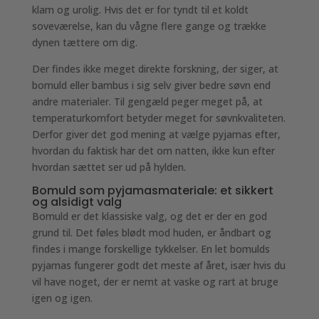
klam og urolig. Hvis det er for tyndt til et koldt
soveværelse, kan du vågne flere gange og trække
dynen tættere om dig.
Der findes ikke meget direkte forskning, der siger, at
bomuld eller bambus i sig selv giver bedre søvn end
andre materialer. Til gengæld peger meget på, at
temperaturkomfort betyder meget for søvnkvaliteten.
Derfor giver det god mening at vælge pyjamas efter,
hvordan du faktisk har det om natten, ikke kun efter
hvordan sættet ser ud på hylden.
Bomuld som pyjamasmateriale: et sikkert
og alsidigt valg
Bomuld er det klassiske valg, og det er der en god
grund til. Det føles blødt mod huden, er åndbart og
findes i mange forskellige tykkelser. En let bomulds
pyjamas fungerer godt det meste af året, især hvis du
vil have noget, der er nemt at vaske og rart at bruge
igen og igen.