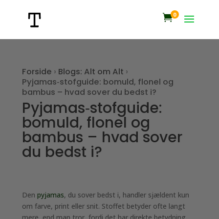
0

Forside
›
Blogs: Alt om Alt
›
Pyjamas‑stofguide: bomuld, flonel og
bambus – hvad sover du bedst i?
Pyjamas‑stofguide:
bomuld, flonel og
bambus – hvad sover
du bedst i?
Den
pyjamas
, du sover bedst i, handler sjældent kun
om farve, print eller snit. Stoffet betyder ofte langt
mere, end man tror, fordi det har direkte betydning