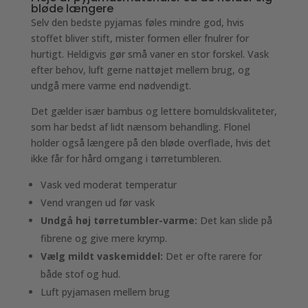
bløde længere
Selv den bedste pyjamas føles mindre god, hvis
stoffet bliver stift, mister formen eller fnulrer for
hurtigt. Heldigvis gør små vaner en stor forskel. Vask
efter behov, luft gerne nattøjet mellem brug, og
undgå mere varme end nødvendigt.
Det gælder især bambus og lettere bomuldskvaliteter,
som har bedst af lidt nænsom behandling. Flonel
holder også længere på den bløde overflade, hvis det
ikke får for hård omgang i tørretumbleren.
Vask ved moderat temperatur
Vend vrangen ud før vask
Undgå høj tørretumbler-varme:
Det kan slide på
fibrene og give mere krymp.
Vælg mildt vaskemiddel:
Det er ofte rarere for
både stof og hud.
Luft pyjamasen mellem brug