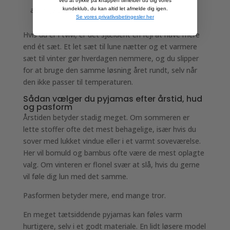
Ved at trykke på knappen tilmelder du dig vores
alsidige sted at starte.
kundeklub, du kan altid let afmelde dig igen.
Se vores privatlivsbetingesler her
Hvis du er i tvivl, er det sjældent en fejl at have mere
end ét sæt. Et let sæt til lune nætter og et varmere
sæt til vinter gør hverdagen nemmere, og du slipper
for at bruge den samme løsning året rundt, selv når
den ikke passer til temperaturen.
Sådan vælger du pyjamas efter årstid, hud
og pasform
Årstiden betyder stadig meget. Om sommeren er
lette stoffer ofte det mest behagelige, især hvis du
sover med lukket vindue eller i et varmt soveværelse.
Her vil bomuld og bambus ofte være de mest oplagte
valg. Om vinteren er flonel svær at slå, hvis du gerne
vil føle dig lun med det samme.
Pasformen betyder mere, end mange tror.
En meget tætsiddende pyjamas kan føles varm
hurtigere, selv i et godt materiale. En lidt løsere model