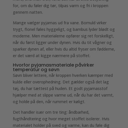
for, om du føler dig tør, tilpas varm og fri i kroppen
gennem natten.
Mange vælger pyjamas ud fra vane. Bomuld virker
trygt, flonel føles hyggeligt, og bambus lyder blødt og
moderne. Men materialerne opfører sig ret forskelligt,
når du først ligger under dynen. Hvis du tit vågner og
sparker dynen af, eller hvis du altid fryser om fødderne,
er det værd at kigge nærmere på stoffet.
Hvorfor pyjamasmateriale påvirker
temperatur og søvn
Søvn bliver lettere, når kroppen hverken kæmper med
kulde eller overophedning. Det gælder også det lag
tøj, du har tættest på huden. Et godt pyjamasstof
hjælper med at slippe varme ud, når du har det varmt,
og holde på den, når rummet er køligt.
Det handler især om tre ting: åndbarhed,
fugthåndtering og hvor meget stoffet isolerer. Hvis
materialet holder på sved og varme, kan du føle dig