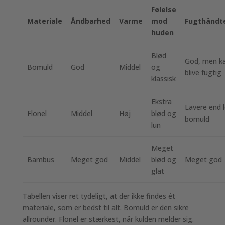
Følelse
Materiale
Åndbarhed
Varme
mod
Fugthåndt
huden
Blød
God, men k
Bomuld
God
Middel
og
blive fugtig
klassisk
Ekstra
Lavere end l
Flonel
Middel
Høj
blød og
bomuld
lun
Meget
Bambus
Meget god
Middel
blød og
Meget god
glat
Tabellen viser ret tydeligt, at der ikke findes ét
materiale, som er bedst til alt. Bomuld er den sikre
allrounder. Flonel er stærkest, når kulden melder sig.