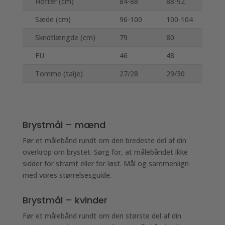
Hofter (cm)
84-88
88-92
92
Sæde (cm)
96-100
100-104
10
Skridtlængde (cm)
79
80
81
EU
46
48
50
Tomme (talje)
27/28
29/30
31
Brystmål – mænd
Før et målebånd rundt om den bredeste del af din
overkrop om brystet. Sørg for, at målebåndet ikke
sidder for stramt eller for løst. Mål og sammenlign
med vores størrelsesguide.
Brystmål – kvinder
Før et målebånd rundt om den største del af din