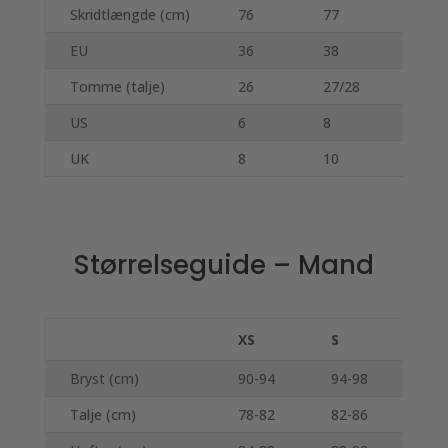
Skridtlængde (cm)
76
77
78
EU
36
38
40
Tomme (talje)
26
27/28
29
US
6
8
10
UK
8
10
12
Størrelseguide – Mand
XS
S
M
Bryst (cm)
90-94
94-98
98
Talje (cm)
78-82
82-86
86