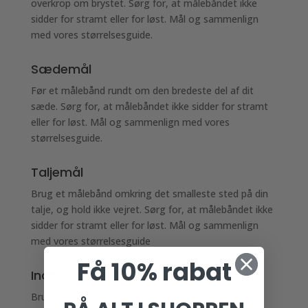
overkrop om brystet. Sørg for, at målebåndet ikke
sidder for stramt eller for løst. Mål og sammenlign
med vores størrelsesguide.
Sædemål
Før et målebånd rundt om den bredeste del af dit
sæde. Sørg for, at målebåndet ikke sidder for stramt
eller for løst. Mål og sammenlign med vores
størrelsesguide.
Taljemål
Brug et målebånd omkring det smalleste sted på din
talje, og hold ikke vejret. Sørg for, at målebåndet ikke
sidder for stramt eller for løst. Mål og sammenlign
med vores størrelsesguide
Få 10% rabat
Indersømmål
Brug et målebånd til at måle længden fra