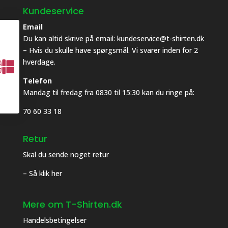
PÅ ALT I SHOPPEN
Kundeservice
Udfyld med din email og få 10% rabat
Email
Du kan altid skrive på email: kundeservice@t-shirten.dk
– Hvis du skulle have spørgsmål. Vi svarer inden for 2
hverdage.
Telefon
Mandag til fredag fra 0830 til 15:30 kan du ringe på:
70 60 33 18
JA - TAK GIV MIG 10%
Retur
Ved at trykke på knappen tilmelder du dig vores
Skal du sende noget retur
kundeklub, du kan altid let afmelde dig igen.
Se vores privatlivsbetingesler her
– Så klik her
Mere om T-Shirten.dk
Handelsbetingelser