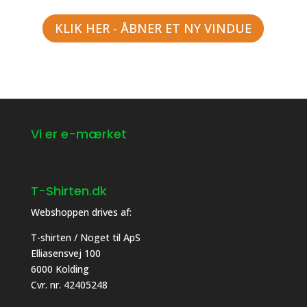
KLIK HER - ÅBNER ET NY VINDUE
Vi er e-mærket
T-Shirten.dk
Webshoppen drives af:
T-shirten / Noget til ApS
Elliasensvej 100
Få 10% rabat
6000 Kolding
Cvr. nr. 42405248