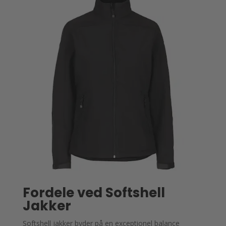
Mulighederne
Mulighederne
kan
kan
vælges
vælges
på
på
varesiden
varesiden
Fordele ved Softshell
Jakker
Softshell jakker byder på en exceptionel balance