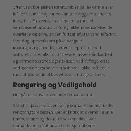
Efter vask bør jakken tørretumbles på lav varme eller
lufttørres, idet høj varme kan ødelægge materialets
integritet. En jævnlig imprægnering med et
vandbaseret produkt vil forny jakkens vandafvisende
overflade og sikre, at den fortsat afviser vand effektivt.
Vær dog opmærksom på at vælge et
imprægneringsmiddel, der er kompatibelt med
softshell materiale, for at bevare jakkens åndbarhed
og varmeisolerende egenskaber. Ved at følge disse
vedligeholdelsesråd vil din softshell jakke fortsætte
med at yde optimal beskyttelse i mange år frem.
Rengøring og Vedligehold
Undgå maskinvask ved høje temperaturer.
Softshell jakker kræver særlig opmærksomhed under
rengøringsprocessen. Det er kritisk at overholde lave
temperaturer og det rette vaskemiddel. Vær
opmærksom på at anvende et specialiseret