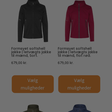
har
har
flere
flere
varianter.
varianter.
Mulighederne
Mulighederne
kan
kan
vælges
vælges
på
på
Formsyet softshell
Formsyet softshell
varesiden
varesiden
jakke | letvægts jakke
jakke | letvægts jakke
til mænd, Sort.
til mænd, flot rød.
679,00
kr.
679,00
kr.
Vælg
Vælg
muligheder
muligheder
Dette
Dette
vare
vare
har
har