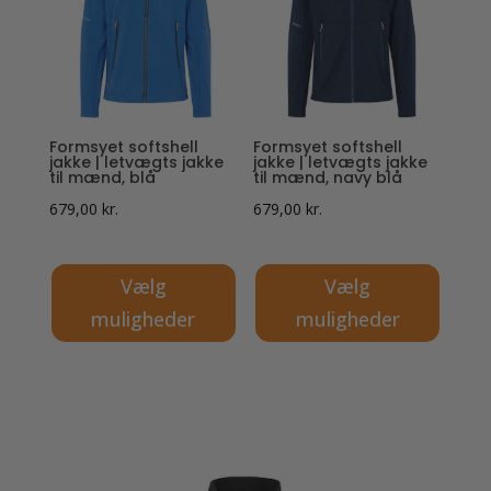
varianter.
varianter.
Mulighederne
Mulighederne
kan
kan
vælges
vælges
på
på
Formsyet softshell
Formsyet softshell
varesiden
varesiden
jakke | letvægts jakke
jakke | letvægts jakke
til mænd, blå
til mænd, navy blå
679,00
kr.
679,00
kr.
Vælg
Vælg
muligheder
muligheder
Dette
Dette
vare
vare
har
har
flere
flere
varianter.
varianter.