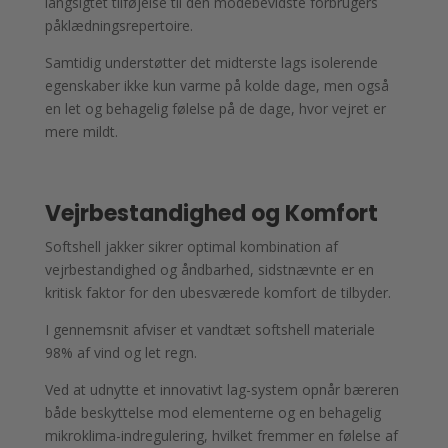
langsigtet tilføjelse til den modebevidste forbrugers
påklædningsrepertoire.
Samtidig understøtter det midterste lags isolerende
egenskaber ikke kun varme på kolde dage, men også
en let og behagelig følelse på de dage, hvor vejret er
mere mildt.
Vejrbestandighed og Komfort
Softshell jakker sikrer optimal kombination af
vejrbestandighed og åndbarhed, sidstnævnte er en
kritisk faktor for den ubesværede komfort de tilbyder.
I gennemsnit afviser et vandtæt softshell materiale
98% af vind og let regn.
Ved at udnytte et innovativt lag-system opnår bæreren
både beskyttelse mod elementerne og en behagelig
mikroklima-indregulering, hvilket fremmer en følelse af