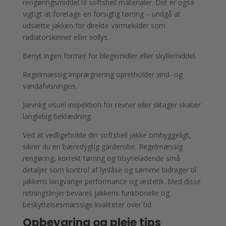
rengøringsmiddel til softshell materialer. Det er også
vigtigt at foretage en forsigtig tørring – undgå at
udsætte jakken for direkte varmekilder som
radiatorskinner eller sollys.
Benyt ingen former for blegemidler eller skyllemiddel.
Regelmæssig imprægnering opretholder vind- og
vandafvisningen.
Jævnlig visuel inspektion for revner eller slitager skaber
langlebig beklædning.
Ved at vedligeholde din softshell jakke omhyggeligt,
sikrer du en bæredygtig garderobe. Regelmæssig
rengøring, korrekt tørring og tilsyneladende små
detaljer som kontrol af lynlåse og sømme bidrager til
jakkens langvarige performance og æstetik. Med disse
retningslinjer bevares jakkens funktionelle og
beskyttelsesmæssige kvaliteter over tid.
Opbevaring og pleje tips