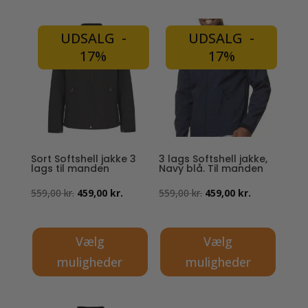
UDSALG -
UDSALG -
17%
17%
Sort Softshell jakke 3
3 lags Softshell jakke,
lags til manden
Navy blå. Til manden
Den
Den
Den
Den
559,00
kr.
459,00
kr.
559,00
kr.
459,00
kr.
oprindelige
aktuelle
oprindelige
aktuelle
pris
pris
pris
pris
Vælg
Vælg
var:
er:
var:
er:
muligheder
muligheder
559,00 kr..
459,00 kr..
559,00 kr..
459,00 kr..
Dette
Dette
vare
vare