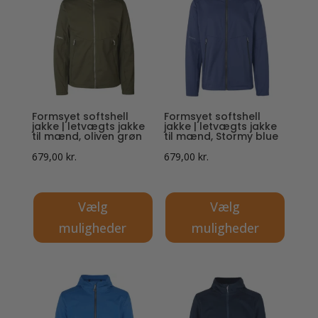
flere
flere
varianter.
varianter.
Mulighederne
Mulighederne
kan
kan
vælges
vælges
på
på
Formsyet softshell
Formsyet softshell
varesiden
varesiden
jakke | letvægts jakke
jakke | letvægts jakke
til mænd, oliven grøn
til mænd, Stormy blue
679,00
kr.
679,00
kr.
Vælg
Vælg
muligheder
muligheder
Dette
Dette
vare
vare
har
har
flere
flere