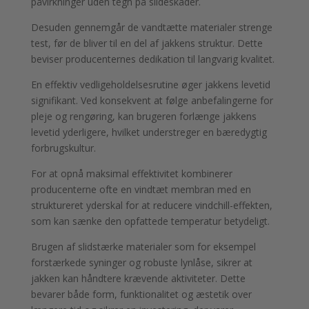
påvirkninger uden tegn på slideskader.
Desuden gennemgår de vandtætte materialer strenge
test, før de bliver til en del af jakkens struktur. Dette
beviser producenternes dedikation til langvarig kvalitet.
En effektiv vedligeholdelsesrutine øger jakkens levetid
signifikant. Ved konsekvent at følge anbefalingerne for
pleje og rengøring, kan brugeren forlænge jakkens
levetid yderligere, hvilket understreger en bæredygtig
forbrugskultur.
For at opnå maksimal effektivitet kombinerer
producenterne ofte en vindtæt membran med en
struktureret yderskal for at reducere vindchill-effekten,
som kan sænke den opfattede temperatur betydeligt.
Brugen af slidstærke materialer som for eksempel
forstærkede syninger og robuste lynlåse, sikrer at
jakken kan håndtere krævende aktiviteter. Dette
bevarer både form, funktionalitet og æstetik over