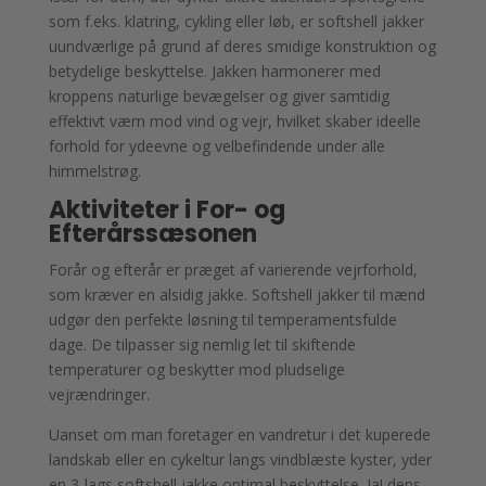
som f.eks. klatring, cykling eller løb, er softshell jakker
uundværlige på grund af deres smidige konstruktion og
betydelige beskyttelse. Jakken harmonerer med
kroppens naturlige bevægelser og giver samtidig
effektivt værn mod vind og vejr, hvilket skaber ideelle
forhold for ydeevne og velbefindende under alle
himmelstrøg.
Aktiviteter i For- og
Efterårssæsonen
Forår og efterår er præget af varierende vejrforhold,
som kræver en alsidig jakke. Softshell jakker til mænd
udgør den perfekte løsning til temperamentsfulde
dage. De tilpasser sig nemlig let til skiftende
temperaturer og beskytter mod pludselige
vejrændringer.
Uanset om man foretager en vandretur i det kuperede
landskab eller en cykeltur langs vindblæste kyster, yder
en 3-lags softshell jakke optimal beskyttelse. Ja! dens