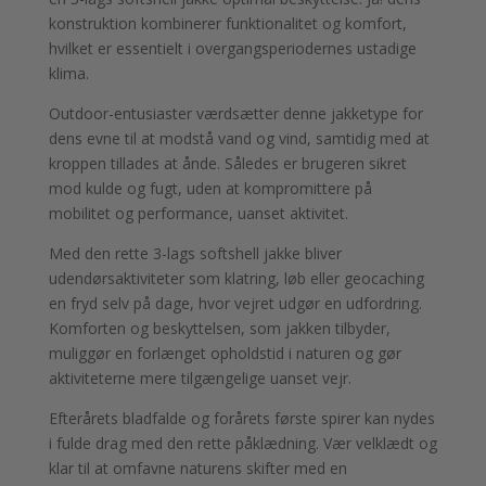
konstruktion kombinerer funktionalitet og komfort,
hvilket er essentielt i overgangsperiodernes ustadige
klima.
Outdoor-entusiaster værdsætter denne jakketype for
dens evne til at modstå vand og vind, samtidig med at
kroppen tillades at ånde. Således er brugeren sikret
mod kulde og fugt, uden at kompromittere på
mobilitet og performance, uanset aktivitet.
Med den rette 3-lags softshell jakke bliver
udendørsaktiviteter som klatring, løb eller geocaching
en fryd selv på dage, hvor vejret udgør en udfordring.
Komforten og beskyttelsen, som jakken tilbyder,
muliggør en forlænget opholdstid i naturen og gør
aktiviteterne mere tilgængelige uanset vejr.
Efterårets bladfalde og forårets første spirer kan nydes
i fulde drag med den rette påklædning. Vær velklædt og
klar til at omfavne naturens skifter med en