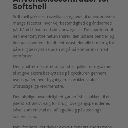
Softshell
Softshell jakker er i særklasse egnede til udendørslivets
mange facetter, hvor vejrbestandighed og åndbarhed
går hånd i hånd med aktiv bevægelse. De appellerer til
den eventyrlystne naturvandrer, den urbane pendler og
den passionerede friluftsentusiast, der alle har brug for
pålidelig beskyttelse uden at gå på kompromis med
komforten.
Den vindtætte kvalitet af softshell-jakker er også med
til at give ekstra beskyttelse på cykelturen gennem
byens gader, hvor bygningernes vinkler skaber
uforudsigelige vindmønstre.
Den alsidige anvendelighed gør softshell jakken til et
yderst attraktivt valg for brug i overgangsperioderne,
såvel som en vital del af lag-på-lag påklædning i
koldere klima.
Især for dem, der dyrker aktive udendørs sportsgrene