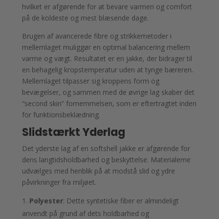
hvilket er afgørende for at bevare varmen og comfort
på de koldeste og mest blæsende dage.
Brugen af avancerede fibre og strikkemetoder i
mellemlaget muliggør en optimal balancering mellem
varme og vægt. Resultatet er en jakke, der bidrager til
en behagelig kropstemperatur uden at tynge bæreren.
Mellemlaget tilpasser sig kroppens form og
bevægelser, og sammen med de øvrige lag skaber det
“second skin” fornemmelsen, som er eftertragtet inden
for funktionsbeklædning.
Slidstærkt Yderlag
Det yderste lag af en softshell jakke er afgørende for
dens langtidsholdbarhed og beskyttelse. Materialerne
udvælges med henblik på at modstå slid og ydre
påvirkninger fra miljøet.
Polyester
: Dette syntetiske fiber er almindeligt
anvendt på grund af dets holdbarhed og