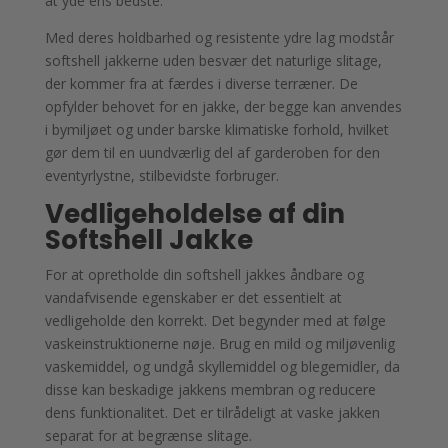
at yde ens bedste.
Med deres holdbarhed og resistente ydre lag modstår
softshell jakkerne uden besvær det naturlige slitage,
der kommer fra at færdes i diverse terræner. De
opfylder behovet for en jakke, der begge kan anvendes
i bymiljøet og under barske klimatiske forhold, hvilket
gør dem til en uundværlig del af garderoben for den
eventyrlystne, stilbevidste forbruger.
Vedligeholdelse af din
Softshell Jakke
For at opretholde din softshell jakkes åndbare og
vandafvisende egenskaber er det essentielt at
vedligeholde den korrekt. Det begynder med at følge
vaskeinstruktionerne nøje. Brug en mild og miljøvenlig
vaskemiddel, og undgå skyllemiddel og blegemidler, da
disse kan beskadige jakkens membran og reducere
dens funktionalitet. Det er tilrådeligt at vaske jakken
separat for at begrænse slitage.