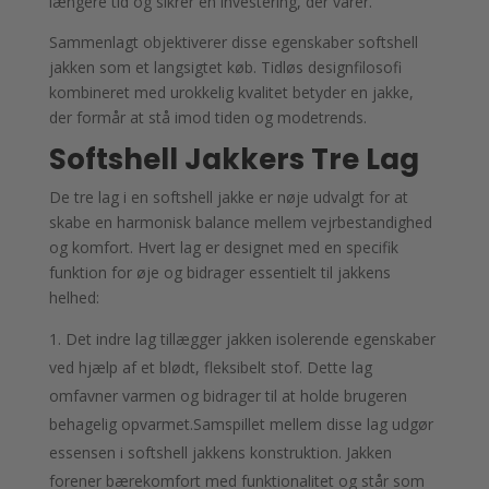
længere tid og sikrer en investering, der varer.
Sammenlagt objektiverer disse egenskaber softshell
jakken som et langsigtet køb. Tidløs designfilosofi
kombineret med urokkelig kvalitet betyder en jakke,
der formår at stå imod tiden og modetrends.
Softshell Jakkers Tre Lag
De tre lag i en softshell jakke er nøje udvalgt for at
skabe en harmonisk balance mellem vejrbestandighed
og komfort. Hvert lag er designet med en specifik
funktion for øje og bidrager essentielt til jakkens
helhed:
Det indre lag tillægger jakken isolerende egenskaber
ved hjælp af et blødt, fleksibelt stof. Dette lag
omfavner varmen og bidrager til at holde brugeren
behagelig opvarmet.Samspillet mellem disse lag udgør
essensen i softshell jakkens konstruktion. Jakken
forener bærekomfort med funktionalitet og står som