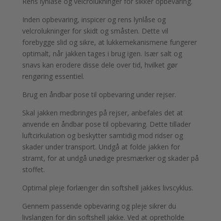
Rens lynlåse og velcrolukninger for sikker opbevaring.
Inden opbevaring, inspicer og rens lynlåse og
velcrolukninger for skidt og småsten. Dette vil
forebygge slid og sikre, at lukkemekanismene fungerer
optimalt, når jakken tages i brug igen. Især salt og
snavs kan erodere disse dele over tid, hvilket gør
rengøring essentiel.
Brug en åndbar pose til opbevaring under rejser.
Skal jakken medbringes på rejser, anbefales det at
anvende en åndbar pose til opbevaring. Dette tillader
luftcirkulation og beskytter samtidig mod ridser og
skader under transport. Undgå at folde jakken for
stramt, for at undgå unødige presmærker og skader på
stoffet.
Optimal pleje forlænger din softshell jakkes livscyklus.
Gennem passende opbevaring og pleje sikrer du
livslangen for din softshell jakke. Ved at opretholde