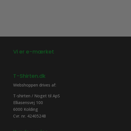
Mulighederne
Mulighederne
kan
kan
vælges
vælges
på
på
varesiden
varesiden
Vi er e-mærket
T-Shirten.dk
Webshoppen drives af:
T-shirten / Noget til ApS
Elliasensvej 100
6000 Kolding
Cvr. nr. 42405248