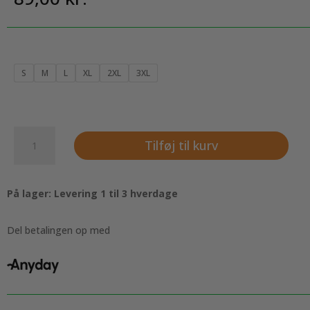
S
M
L
XL
2XL
3XL
T-
Tilføj til kurv
shirt
rund
hals
På lager: Levering 1 til 3 hverdage
til
kvinder,
svensk
Del betalingen op med
blå
antal