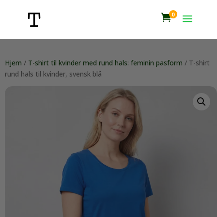
0

Hjem
/
T-shirt til kvinder med rund hals: feminin pasform
/ T-shirt
rund hals til kvinder, svensk blå