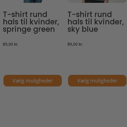
T-shirt rund
T-shirt rund
hals til kvinder,
hals til kvinder,
springe green
sky blue
89,00
kr.
89,00
kr.
Vælg muligheder
Vælg muligheder
Dette
Dette
vare
vare
har
har
flere
flere
varianter.
varianter.