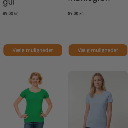
gul
89,00
kr.
89,00
kr.
Vælg muligheder
Vælg muligheder
Dette
Dette
vare
vare
har
har
flere
flere
varianter.
varianter.
Mulighederne
Mulighederne
kan
kan
vælges
vælges
på
på
varesiden
varesiden