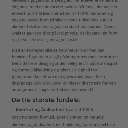
beklædningsgenstand. Designet fremhæver enkelhedens
elegance med en nuanceret svensk blå farve, der vækker
ethvert outfit til live. Fremstillet af 100 % kæmmet og
enzymevasket bomuld sikrer denne t-shirt ikke kun en
blødere tekstur men også en robust holdbarhed. Denne
kvalitet gør den til et pålideligt valg, der bevarer sin form
og farve selv efter gentagne vaske.
Med en formsyet silhuet fremhæver t-shirten den
feminine figur uden at gå på kompromis med komforten.
Dens diskrete design gør den velegnet til både afslappet
og formel påklædning og sikrer alsidighed i din
garderobe. Uanset om den styles med jeans til en
dagligdags look eller under en blazer til et mere formelt
arrangement, supplerer t-shirten enhver stil.
De tre største fordele:
Komfort og Åndbarhed
: Lavet af 100 %
enzymevasket bomuld, giver t-shirten en naturlig
blødhed og åndbarhed, der holder dig komfortabel hele