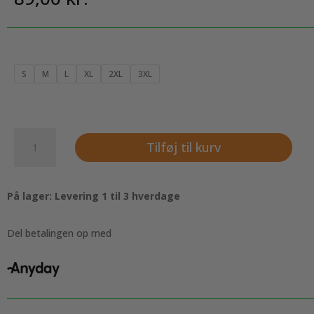
S
M
L
XL
2XL
3XL
T-
Tilføj til kurv
shirt
rund
hals
På lager: Levering 1 til 3 hverdage
til
kvinder,
sky
Del betalingen op med
blue
antal