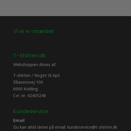
på
på
varesiden
varesiden
Vi er e-mærket
T-Shirten.dk
Webshoppen drives af:
T-shirten / Noget til ApS
Elliasensvej 100
6000 Kolding
Cvr. nr. 42405248
Kundeservice
Email
Du kan altid skrive på email: kundeservice@t-shirten.dk