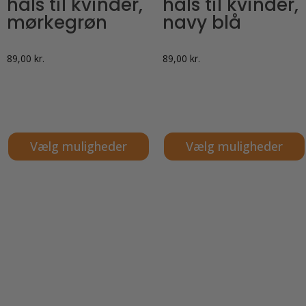
hals til kvinder,
hals til kvinder,
mørkegrøn
navy blå
89,00
kr.
89,00
kr.
Vælg muligheder
Vælg muligheder
Dette
Dette
vare
vare
har
har
flere
flere
varianter.
varianter.
Mulighederne
Mulighederne
kan
kan
vælges
vælges