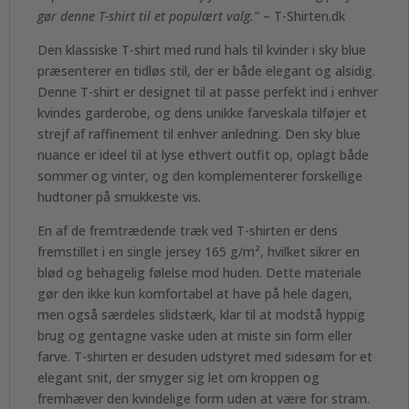
gør denne T-shirt til et populært valg."
– T-Shirten.dk
Den klassiske T-shirt med rund hals til kvinder i sky blue
præsenterer en tidløs stil, der er både elegant og alsidig.
Denne T-shirt er designet til at passe perfekt ind i enhver
kvindes garderobe, og dens unikke farveskala tilføjer et
strejf af raffinement til enhver anledning. Den sky blue
nuance er ideel til at lyse ethvert outfit op, oplagt både
sommer og vinter, og den komplementerer forskellige
hudtoner på smukkeste vis.
En af de fremtrædende træk ved T-shirten er dens
fremstillet i en single jersey 165 g/m², hvilket sikrer en
blød og behagelig følelse mod huden. Dette materiale
gør den ikke kun komfortabel at have på hele dagen,
men også særdeles slidstærk, klar til at modstå hyppig
brug og gentagne vaske uden at miste sin form eller
farve. T-shirten er desuden udstyret med sidesøm for et
elegant snit, der smyger sig let om kroppen og
fremhæver den kvindelige form uden at være for stram.