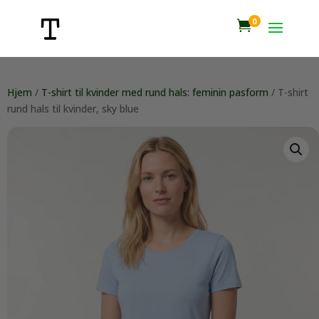
0

Hjem
/
T-shirt til kvinder med rund hals: feminin pasform
/ T-shirt
rund hals til kvinder, sky blue