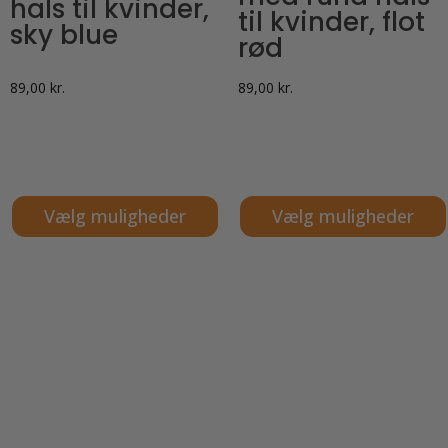
hals til kvinder,
til kvinder, flot
sky blue
rød
89,00
kr.
89,00
kr.
Vælg muligheder
Vælg muligheder
Dette
Dette
vare
vare
har
har
flere
flere
varianter.
varianter.
Mulighederne
Mulighederne
kan
kan
vælges
vælges