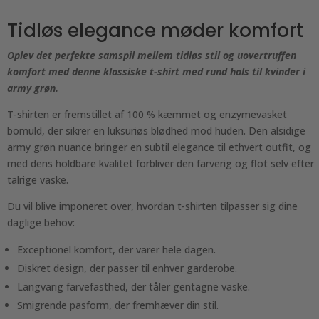
Tidløs elegance møder komfort
Oplev det perfekte samspil mellem tidløs stil og uovertruffen
komfort med denne klassiske t-shirt med rund hals til kvinder i
army grøn.
T-shirten er fremstillet af 100 % kæmmet og enzymevasket
bomuld, der sikrer en luksuriøs blødhed mod huden. Den alsidige
army grøn nuance bringer en subtil elegance til ethvert outfit, og
med dens holdbare kvalitet forbliver den farverig og flot selv efter
talrige vaske.
Du vil blive imponeret over, hvordan t-shirten tilpasser sig dine
daglige behov:
Exceptionel komfort, der varer hele dagen.
Diskret design, der passer til enhver garderobe.
Langvarig farvefasthed, der tåler gentagne vaske.
Smigrende pasform, der fremhæver din stil.