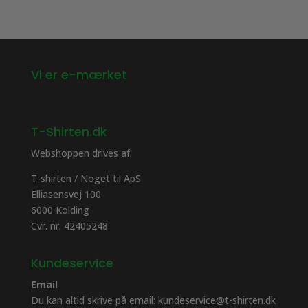
på
på
varesiden
varesiden
Vi er e-mærket
T-Shirten.dk
Webshoppen drives af:
T-shirten / Noget til ApS
Elliasensvej 100
6000 Kolding
Cvr. nr. 42405248
Kundeservice
Email
Du kan altid skrive på email: kundeservice@t-shirten.dk