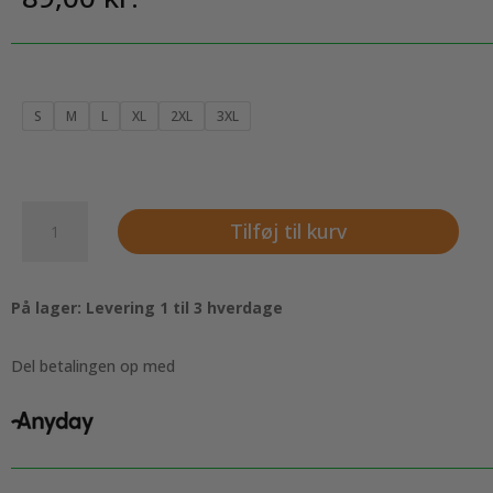
S
M
L
XL
2XL
3XL
Klassisk
Tilføj til kurv
T-
shirt
med
På lager: Levering 1 til 3 hverdage
rund
hals
til
Del betalingen op med
kvinder,
army
grøn
antal