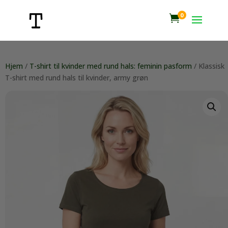
0

Hjem
/
T-shirt til kvinder med rund hals: feminin pasform
/ Klassisk
T-shirt med rund hals til kvinder, army grøn