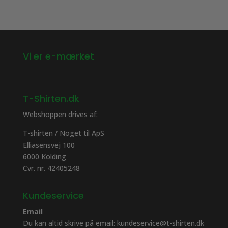
på
på
varesiden
varesiden
Vi er e-mærket
T-Shirten.dk
Webshoppen drives af:
T-shirten / Noget til ApS
Elliasensvej 100
6000 Kolding
Cvr. nr. 42405248
Kundeservice
Email
Du kan altid skrive på email: kundeservice@t-shirten.dk