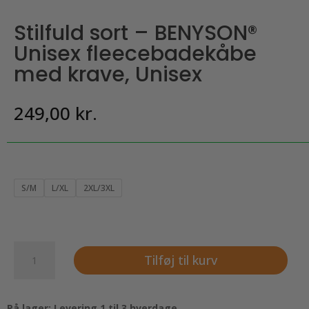
Stilfuld sort – BENYSON®
Unisex fleecebadekåbe
med krave, Unisex
249,00
kr.
S/M
L/XL
2XL/3XL
Stilfuld
Tilføj til kurv
sort
-
BENYSON®
På lager: Levering 1 til 3 hverdage