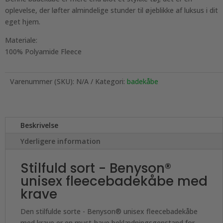
oplevelse, der løfter almindelige stunder til øjeblikke af luksus i dit
eget hjem.
Materiale:
100% Polyamide Fleece
Varenummer (SKU):
N/A
Kategori:
badekåbe
Beskrivelse
Yderligere information
Stilfuld sort - Benyson®
unisex fleecebadekåbe med
krave
Den stilfulde sorte - Benyson® unisex fleecebadekåbe
med krave er en must-have beklædningsgenstand for