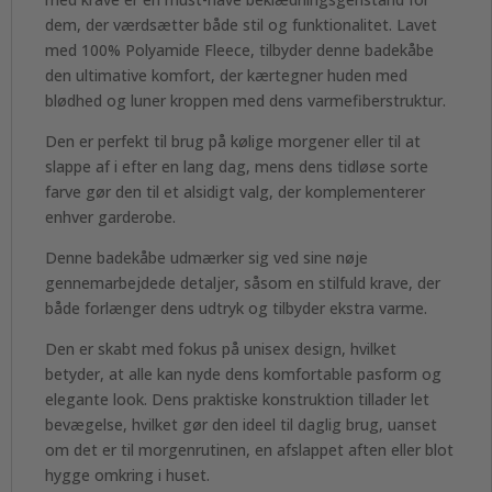
dem, der værdsætter både stil og funktionalitet. Lavet
med 100% Polyamide Fleece, tilbyder denne badekåbe
den ultimative komfort, der kærtegner huden med
blødhed og luner kroppen med dens varmefiberstruktur.
Den er perfekt til brug på kølige morgener eller til at
slappe af i efter en lang dag, mens dens tidløse sorte
farve gør den til et alsidigt valg, der komplementerer
enhver garderobe.
Denne badekåbe udmærker sig ved sine nøje
gennemarbejdede detaljer, såsom en stilfuld krave, der
både forlænger dens udtryk og tilbyder ekstra varme.
Den er skabt med fokus på unisex design, hvilket
betyder, at alle kan nyde dens komfortable pasform og
elegante look. Dens praktiske konstruktion tillader let
bevægelse, hvilket gør den ideel til daglig brug, uanset
om det er til morgenrutinen, en afslappet aften eller blot
hygge omkring i huset.