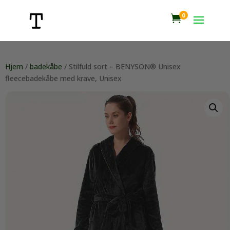
0

Hjem
/
badekåbe
/ Stilfuld sort – BENYSON® Unisex
fleecebadekåbe med krave, Unisex