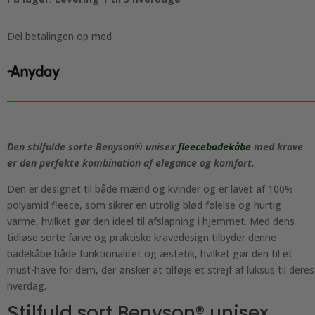
Unisex
fleecebadekåbe
med
Del betalingen op med
krave,
Unisex
antal
Den stilfulde sorte Benyson® unisex
fleecebadekåbe
med krave
er den perfekte kombination af elegance og komfort.
Den er designet til både mænd og kvinder og er lavet af 100%
polyamid fleece, som sikrer en utrolig blød følelse og hurtig
varme, hvilket gør den ideel til afslapning i hjemmet. Med dens
tidløse sorte farve og praktiske kravedesign tilbyder denne
badekåbe både funktionalitet og æstetik, hvilket gør den til et
must-have for dem, der ønsker at tilføje et strejf af luksus til deres
hverdag.
Stilfuld sort Benyson® unisex