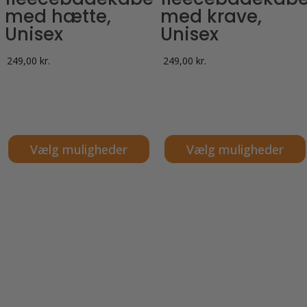
med hætte,
med krave,
Unisex
Unisex
249,00
kr.
249,00
kr.
Vælg muligheder
Vælg muligheder
Dette
Dette
vare
vare
har
har
flere
flere
varianter.
varianter.
Mulighederne
Mulighederne
kan
kan
vælges
vælges