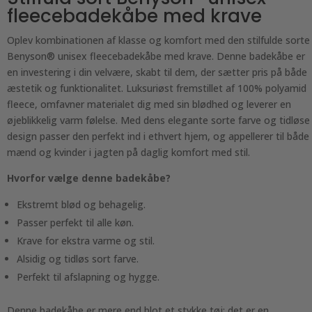
fleecebadekåbe med krave
Oplev kombinationen af klasse og komfort med den stilfulde sorte
Benyson® unisex fleecebadekåbe med krave. Denne badekåbe er
en investering i din velvære, skabt til dem, der sætter pris på både
æstetik og funktionalitet. Luksuriøst fremstillet af 100% polyamid
fleece, omfavner materialet dig med sin blødhed og leverer en
øjeblikkelig varm følelse. Med dens elegante sorte farve og tidløse
design passer den perfekt ind i ethvert hjem, og appellerer til både
mænd og kvinder i jagten på daglig komfort med stil.
Hvorfor vælge denne badekåbe?
Ekstremt blød og behagelig.
Passer perfekt til alle køn.
Krave for ekstra varme og stil.
Alsidig og tidløs sort farve.
Perfekt til afslapning og hygge.
Denne badekåbe er mere end blot et stykke tøj; det er en