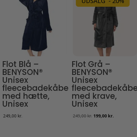
UDSALG - 20%
Flot Blå –
Flot Grå –
BENYSON®
BENYSON®
Unisex
Unisex
fleecebadekåbe
fleecebadekåb
med hætte,
med krave,
Unisex
Unisex
Den
Den
249,00
kr.
249,00
kr.
199,00
kr.
oprindelige
aktuelle
pris
pris