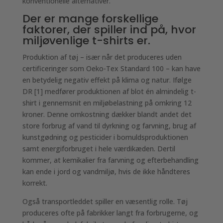
konventionelle alternativer.
Der er mange forskellige
faktorer, der spiller ind på, hvor
miljøvenlige t-shirts er.
Produktion af tøj – især når det produceres uden
certificeringer som Oeko-Tex Standard 100 – kan have
en betydelig negativ effekt på klima og natur. Ifølge
DR [1] medfører produktionen af blot én almindelig t-
shirt i gennemsnit en miljøbelastning på omkring 12
kroner. Denne omkostning dækker blandt andet det
store forbrug af vand til dyrkning og farvning, brug af
kunstgødning og pesticider i bomuldsproduktionen
samt energiforbruget i hele værdikæden. Dertil
kommer, at kemikalier fra farvning og efterbehandling
kan ende i jord og vandmiljø, hvis de ikke håndteres
korrekt.
Også transportleddet spiller en væsentlig rolle. Tøj
produceres ofte på fabrikker langt fra forbrugerne, og