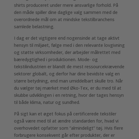
shirts produceret under mere ansvarlige forhold. På
den måde spiller dine daglige valg sammen med de
overordnede mål om at mindske tekstilbranchens
samlede belastning.
I dag er det vigtigere end nogensinde at tage aktivt
hensyn til miljøet, følge med i den relevante lovgivning
og støtte virksomheder, der arbejder målrettet med
bæredygtighed i produktionen. Mode- og
tekstilindustrien er blandt de mest ressourcekrævende
sektorer globalt, og derfor har dine bevidste valg en
større betydning, end man umiddelbart skulle tro. Når
du vælger tøj mærket med Øko-Tex, er du med til at
skubbe udviklingen i en retning, hvor der tages hensyn
til både klima, natur og sundhed.
På sigt kan et øget fokus på certificerede tekstiler
også være med til at ændre standarden for, hvad vi
overhovedet opfatter som “almindeligt” tøj. Hvis flere
forbrugere konsekvent går efter produkter, der er