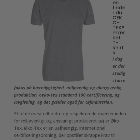
en
finde
r du
OEK
O-
TEX®
mær
ket
T-
shirt
s
I dag
er der
stadig
større
fokus på bæredygtighed, miljøvenlig og allergivenlig
produktion, oeko-tex standard 100 certificering, og
lovgivning, og det gælder også for tøjindustrien.
Et af de mest udbredte og respekterede mærker inden
for miljøvenligt og ansvarligt produceret tøj er Øko-
Tex. Øko-Tex er en uafhængig, international
certificeringsordning, der opstiller skrappe krav til