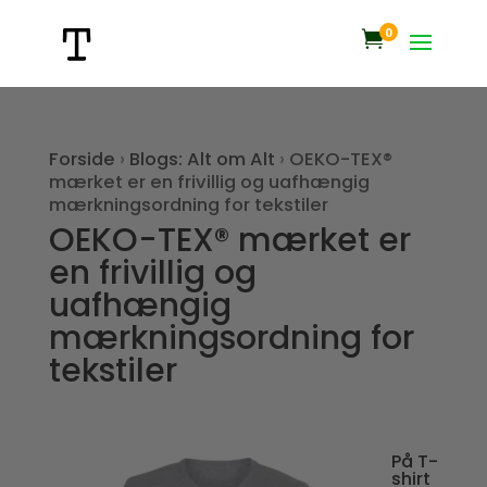
0

Forside
›
Blogs: Alt om Alt
›
OEKO-TEX®
mærket er en frivillig og uafhængig
mærkningsordning for tekstiler
OEKO-TEX® mærket er
en frivillig og
uafhængig
mærkningsordning for
tekstiler
På T-
shirt