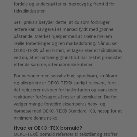
fordele og understøtter en bæredygtig fremtid for
tekstilindustrien.
Set i praksis betyder dette, at du som forbruger
lettere kan navigere i et marked fyldt med grønne
påstande. Mærket hjælper med at skelne mellem
reelle forbedringer og ren markedsføring. Når du ser
OEKO-TEX® på en t-shirt, et lagen eller et håndklæde,
ved du, at et uafhængigt institut har testet produktet
efter de samme, internationale kriterier.
For personer med sensitiv hud, spædbørn, småbørn
og allergikere er OEKO-TEX® særligt relevant, fordi
det reducerer risikoen for hudirritation og uønskede
reaktioner forårsaget af rester af kemikalier. Derfor
vælger mange forældre eksempelvis baby- og
børnetøj med OEKO-TEX® Standard 100, netop for at
minimere denne risiko.
Hvad er OEKO-TEX bomuld?
OEKO-TEX® bomuld refererer til tekstiler og stoffer,