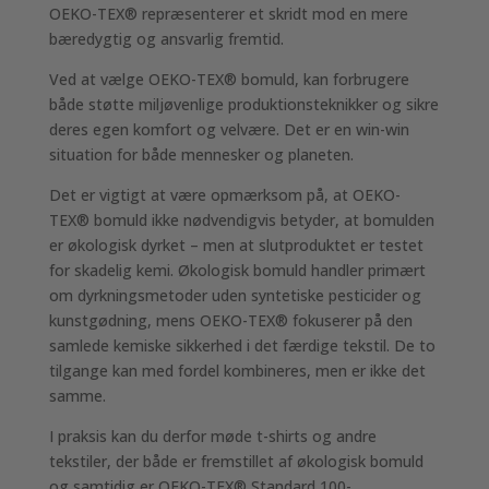
OEKO-TEX® repræsenterer et skridt mod en mere
bæredygtig og ansvarlig fremtid.
Ved at vælge OEKO-TEX® bomuld, kan forbrugere
både støtte miljøvenlige produktionsteknikker og sikre
deres egen komfort og velvære. Det er en win-win
situation for både mennesker og planeten.
Det er vigtigt at være opmærksom på, at OEKO-
TEX® bomuld ikke nødvendigvis betyder, at bomulden
er økologisk dyrket – men at slutproduktet er testet
for skadelig kemi. Økologisk bomuld handler primært
om dyrkningsmetoder uden syntetiske pesticider og
kunstgødning, mens OEKO-TEX® fokuserer på den
samlede kemiske sikkerhed i det færdige tekstil. De to
tilgange kan med fordel kombineres, men er ikke det
samme.
I praksis kan du derfor møde t-shirts og andre
tekstiler, der både er fremstillet af økologisk bomuld
og samtidig er OEKO-TEX® Standard 100-