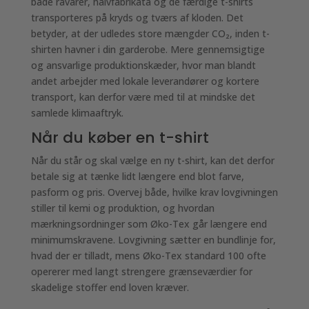
både råvarer, halvfabrikata og de færdige t-shirts
transporteres på kryds og tværs af kloden. Det
betyder, at der udledes store mængder CO₂, inden t-
shirten havner i din garderobe. Mere gennemsigtige
og ansvarlige produktionskæder, hvor man blandt
andet arbejder med lokale leverandører og kortere
transport, kan derfor være med til at mindske det
samlede klimaaftryk.
Når du køber en t-shirt
Når du står og skal vælge en ny t-shirt, kan det derfor
betale sig at tænke lidt længere end blot farve,
pasform og pris. Overvej både, hvilke krav lovgivningen
stiller til kemi og produktion, og hvordan
mærkningsordninger som Øko-Tex går længere end
minimumskravene. Lovgivning sætter en bundlinje for,
hvad der er tilladt, mens Øko-Tex standard 100 ofte
opererer med langt strengere grænseværdier for
skadelige stoffer end loven kræver.