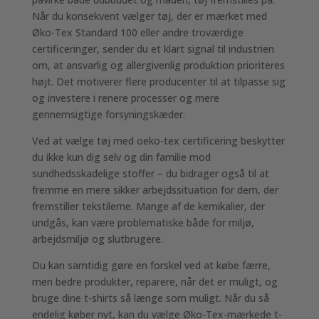
Når du konsekvent vælger tøj, der er mærket med
Øko-Tex Standard 100 eller andre troværdige
certificeringer, sender du et klart signal til industrien
om, at ansvarlig og allergivenlig produktion prioriteres
højt. Det motiverer flere producenter til at tilpasse sig
og investere i renere processer og mere
gennemsigtige forsyningskæder.
Ved at vælge tøj med oeko-tex certificering beskytter
du ikke kun dig selv og din familie mod
sundhedsskadelige stoffer – du bidrager også til at
fremme en mere sikker arbejdssituation for dem, der
fremstiller tekstilerne. Mange af de kemikalier, der
undgås, kan være problematiske både for miljø,
arbejdsmiljø og slutbrugere.
Du kan samtidig gøre en forskel ved at købe færre,
men bedre produkter, reparere, når det er muligt, og
bruge dine t-shirts så længe som muligt. Når du så
endelig køber nyt, kan du vælge Øko-Tex-mærkede t-