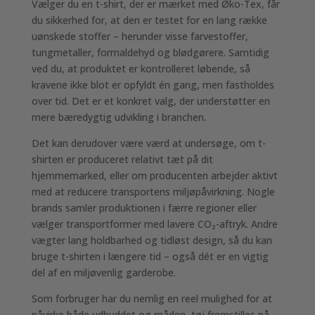
Vælger du en t-shirt, der er mærket med Øko-Tex, får
du sikkerhed for, at den er testet for en lang række
uønskede stoffer – herunder visse farvestoffer,
tungmetaller, formaldehyd og blødgørere. Samtidig
ved du, at produktet er kontrolleret løbende, så
kravene ikke blot er opfyldt én gang, men fastholdes
over tid. Det er et konkret valg, der understøtter en
mere bæredygtig udvikling i branchen.
Det kan derudover være værd at undersøge, om t-
shirten er produceret relativt tæt på dit
hjemmemarked, eller om producenten arbejder aktivt
med at reducere transportens miljøpåvirkning. Nogle
brands samler produktionen i færre regioner eller
vælger transportformer med lavere CO₂-aftryk. Andre
vægter lang holdbarhed og tidløst design, så du kan
bruge t-shirten i længere tid – også dét er en vigtig
del af en miljøvenlig garderobe.
Som forbruger har du nemlig en reel mulighed for at
påvirke både udbuddet og måden, tøj fremstilles på.