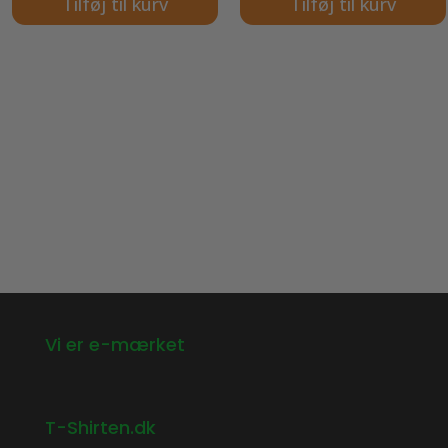
Tilføj til kurv
Tilføj til kurv
Vi er e-mærket
T-Shirten.dk