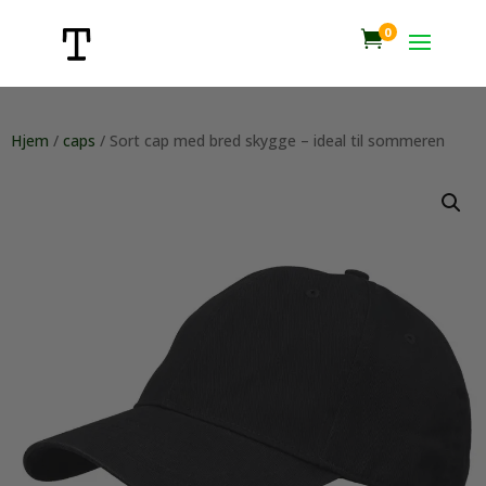
0

Hjem
/
caps
/ Sort cap med bred skygge – ideal til sommeren