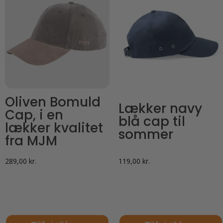
Oliven Bomuld
Lækker navy
Cap, i en
blå cap til
lækker kvalitet
sommer
fra MJM
289,00
kr.
119,00
kr.