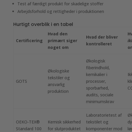
Test af færdigt produkt for skadelige stoffer
Arbejdsforhold og rettigheder i produktionen
Hurtigt overblik i en tabel
Hvad den
H
Hvad der bliver
Certificering
primært siger
ik
kontrolleret
noget om
o
Økologisk
fiberindhold,
Økologiske
kemikalier i
Ik
tekstiler og
GOTS
processer,
kl
ansvarlig
sporbarhed,
CO
produktion
audits, sociale
minimumskrav
Laboratorietest af
Øk
OEKO‑TEX®
Kemisk sikkerhed
tekstilet og
dy
Standard 100
for slutproduktet
komponenter mod
lø