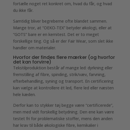
fortælle noget ret konkret om, hvad du får, og hvad
du ikke får.
Samtidig bliver begreberne ofte blandet sammen.
Mange tror, at “OEKO‑TEX” betyder økologi, eller at
“GOTS” bare er en kemitest. Det er to meget
forskellige ting. Og så er der Fair Wear, som slet ikke
handler om materialer.
Hvorfor der findes flere mærker (og hvorfor
det kan forvirre)
Tekstilproduktion består af mange led: dyrkning eller
fremstilling af fibre, spinding, strik/væv, farvning,
efterbehandling, syning og transport. En certificering
kan vælge at kontrollere ét led, flere led eller næsten
hele kæden.
Derfor kan to stykker tøj begge være “certificerede”,
men med vidt forskellig betydning. Den ene kan være
testet fri for problematiske stoffer, mens den anden
har krav til både økologiske fibre, kemikalier i