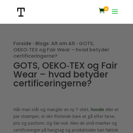
0

Forside
›
Blogs: Alt om Alt
›
GOTS,
OEKO‑TEX og Fair Wear – hvad betyder
certificeringerne?
GOTS, OEKO‑TEX og Fair
Wear – hvad betyder
certificeringerne?
Når man står og mangler en ny T-shirt,
hoodie
eller et
par strømper, er det fristende bare at gå efter farve,
pris og pasform. Og fair nok. Men de små mærker og
certificeringer på hangtag og produktsider kan faktisk