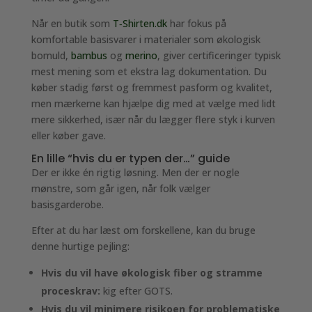
Når en butik som
T‑Shirten.dk
har fokus på
komfortable basisvarer i materialer som økologisk
bomuld,
bambus
og
merino
, giver certificeringer typisk
mest mening som et ekstra lag dokumentation. Du
køber stadig først og fremmest pasform og kvalitet,
men mærkerne kan hjælpe dig med at vælge med lidt
mere sikkerhed, især når du lægger flere styk i kurven
eller køber gave.
En lille “hvis du er typen der…” guide
Der er ikke én rigtig løsning. Men der er nogle
mønstre, som går igen, når folk vælger
basisgarderobe.
Efter at du har læst om forskellene, kan du bruge
denne hurtige pejling:
Hvis du vil have økologisk fiber og stramme
proceskrav:
kig efter GOTS.
Hvis du vil minimere risikoen for problematiske