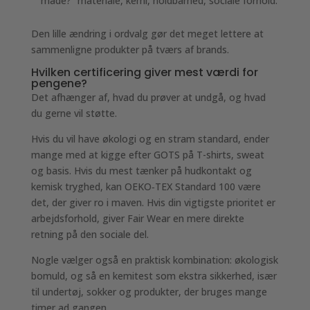
måde?” materiale, kemi, holdbarhed, sociale forhold.
Den lille ændring i ordvalg gør det meget lettere at
sammenligne produkter på tværs af brands.
Hvilken certificering giver mest værdi for
pengene?
Det afhænger af, hvad du prøver at undgå, og hvad
du gerne vil støtte.
Hvis du vil have økologi og en stram standard, ender
mange med at kigge efter GOTS på T-shirts, sweat
og basis. Hvis du mest tænker på hudkontakt og
kemisk tryghed, kan OEKO‑TEX Standard 100 være
det, der giver ro i maven. Hvis din vigtigste prioritet er
arbejdsforhold, giver Fair Wear en mere direkte
retning på den sociale del.
Nogle vælger også en praktisk kombination: økologisk
bomuld, og så en kemitest som ekstra sikkerhed, især
til undertøj, sokker og produkter, der bruges mange
timer ad gangen.