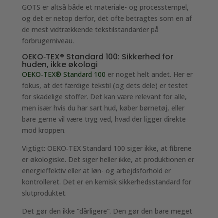
GOTS er altså både et materiale- og processtempel,
og det er netop derfor, det ofte betragtes som en af
de mest vidtrækkende tekstilstandarder på
forbrugerniveau.
OEKO‑TEX® Standard 100: Sikkerhed for
huden, ikke økologi
OEKO‑TEX® Standard 100
er noget helt andet. Her er
fokus, at det færdige tekstil (og dets dele) er testet
for skadelige stoffer. Det kan være relevant for alle,
men især hvis du har sart hud, køber børnetøj, eller
bare gerne vil være tryg ved, hvad der ligger direkte
mod kroppen.
Vigtigt: OEKO‑TEX Standard 100 siger ikke, at fibrene
er økologiske. Det siger heller ikke, at produktionen er
energieffektiv eller at løn- og arbejdsforhold er
kontrolleret. Det er en kemisk sikkerhedsstandard for
slutproduktet.
Det gør den ikke “dårligere”. Den gør den bare meget