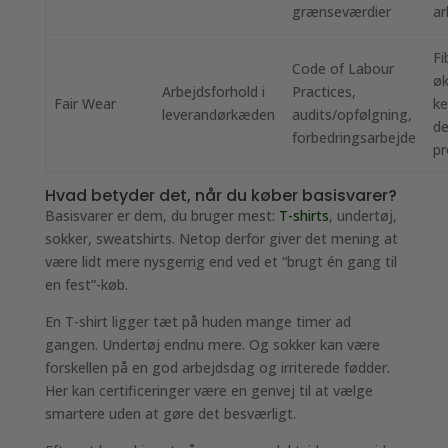
grænseværdier
ar
Fi
Code of Labour
øk
Arbejdsforhold i
Practices,
Fair Wear
ke
leverandørkæden
audits/opfølgning,
de
forbedringsarbejde
pr
Hvad betyder det, når du køber basisvarer?
Basisvarer er dem, du bruger mest:
T-shirts
, undertøj,
sokker, sweatshirts. Netop derfor giver det mening at
være lidt mere nysgerrig end ved et “brugt én gang til
en fest”-køb.
En T-shirt ligger tæt på huden mange timer ad
gangen. Undertøj endnu mere. Og sokker kan være
forskellen på en god arbejdsdag og irriterede fødder.
Her kan certificeringer være en genvej til at vælge
smartere uden at gøre det besværligt.