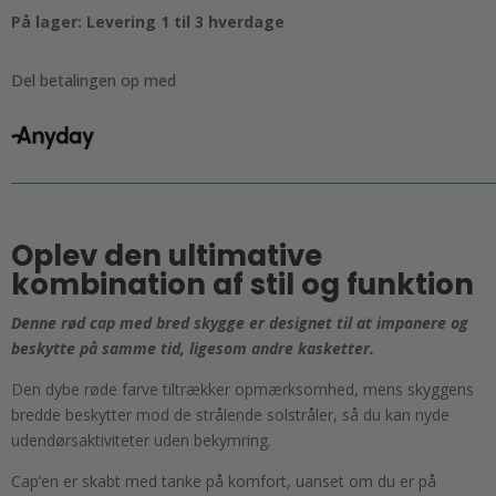
bred
På lager: Levering 1 til 3 hverdage
skygge
-
ideal
Del betalingen op med
til
sommeren
antal
Oplev den ultimative
kombination af stil og funktion
Denne rød cap med bred skygge er designet til at imponere og
beskytte på samme tid, ligesom andre kasketter.
Den dybe røde farve tiltrækker opmærksomhed, mens skyggens
bredde beskytter mod de strålende solstråler, så du kan nyde
udendørsaktiviteter uden bekymring.
Cap’en er skabt med tanke på komfort, uanset om du er på