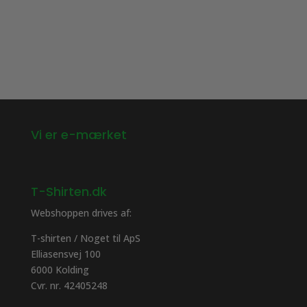
Vi er e-mærket
T-Shirten.dk
Webshoppen drives af:
T-shirten / Noget til ApS
Elliasensvej 100
6000 Kolding
Cvr. nr. 42405248