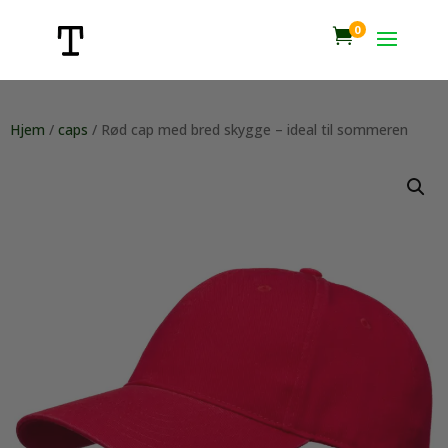
0

Hjem
/
caps
/ Rød cap med bred skygge – ideal til sommeren