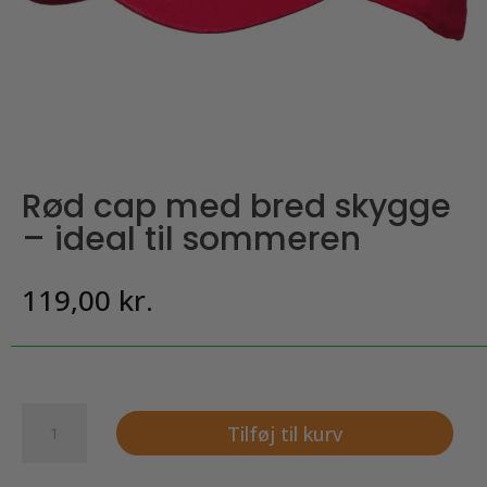
Rød cap med bred skygge
– ideal til sommeren
119,00
kr.
Rød
Tilføj til kurv
cap
med