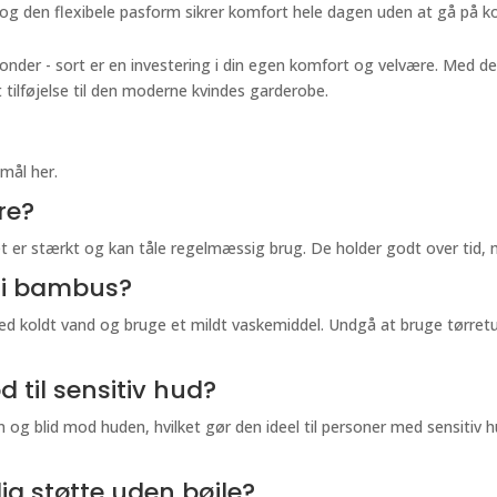
 og den flexibele pasform sikrer komfort hele dagen uden at gå på
nder - sort er en investering i din egen komfort og velvære. Med de
ilføjelse til den moderne kvindes garderobe.
mål her.
re?
et er stærkt og kan tåle regelmæssig brug. De holder godt over tid,
H i bambus?
d koldt vand og bruge et mildt vaskemiddel. Undgå at bruge tørret
 til sensitiv hud?
 og blid mod huden, hvilket gør den ideel til personer med sensitiv hu
lig støtte uden bøjle?