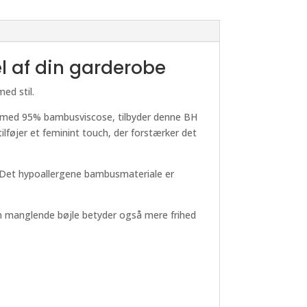
l af din garderobe
ed stil.
bt med 95% bambusviscose, tilbyder denne BH
ilføjer et feminint touch, der forstærker det
. Det hypoallergene bambusmateriale er
Den manglende bøjle betyder også mere frihed