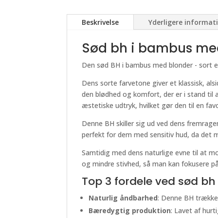
Beskrivelse
Yderligere informat
Sød bh i bambus med 
Den sød BH i bambus med blonder - sort er
Dens sorte farvetone giver et klassisk, a
den blødhed og komfort, der er i stand til 
æstetiske udtryk, hvilket gør den til en fa
Denne BH skiller sig ud ved dens fremrage
perfekt for dem med sensitiv hud, da det min
Samtidig med dens naturlige evne til at mo
og mindre stivhed, så man kan fokusere på s
Top 3 fordele ved sød bh
Naturlig åndbarhed
: Denne BH trækker 
Bæredygtig produktion
: Lavet af hurt