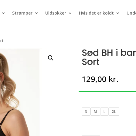
Strømper
Uldsokker
Hvis det er koldt
Unde
rt
Sød BH i b
Sort
129,00
kr.
S
M
L
XL