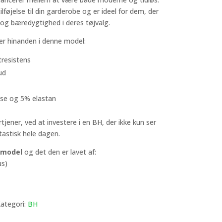
føjelse til din garderobe og er ideel for dem, der
l og bæredygtighed i deres tøjvalg.
er hinanden i denne model:
tresistens
ud
se og 5% elastan
rtjener, ved at investere i en BH, der ikke kun ser
astisk hele dagen.
e model
og det den er lavet af:
us)
ategori:
BH