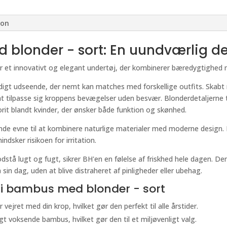
ion
blonder - sort: En uundværlig de
 et innovativt og elegant undertøj, der kombinerer bæredygtighed m
lsidigt udseende, der nemt kan matches med forskellige outfits. Ska
at tilpasse sig kroppens bevægelser uden besvær. Blonderdetaljerne t
vorit blandt kvinder, der ønsker både funktion og skønhed.
nde evne til at kombinere naturlige materialer med moderne design
dsker risikoen for irritation.
dstå lugt og fugt, sikrer BH'en en følelse af friskhed hele dagen. 
in dag, uden at blive distraheret af pinligheder eller ubehag.
 i bambus med blonder - sort
vejret med din krop, hvilket gør den perfekt til alle årstider.
igt voksende bambus, hvilket gør den til et miljøvenligt valg.