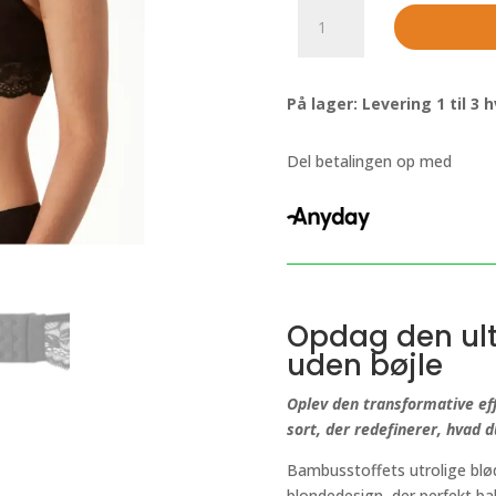
Sød
BH
i
bambus
På lager: Levering 1 til 3
med
blonder
-
Del betalingen op med
Sort
antal
Opdag den ult
uden bøjle
Oplev den transformative ef
sort, der redefinerer, hvad 
Bambusstoffets utrolige b
blondedesign, der perfekt b