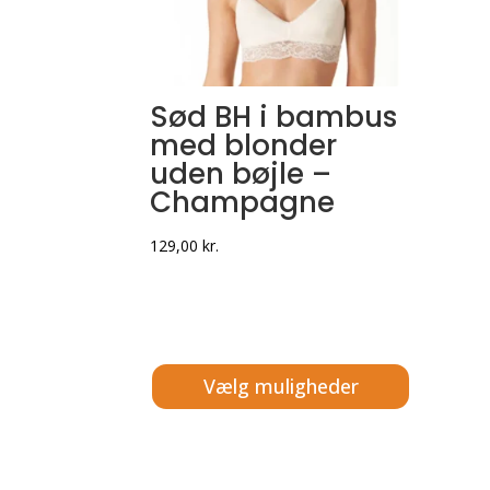
Sød BH i bambus
med blonder
uden bøjle –
Champagne
129,00
kr.
Vælg muligheder
Dette
vare
har