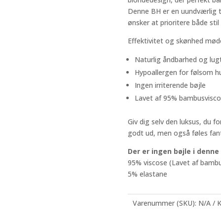
Denne BH er en uundværlig til
ønsker at prioritere både sti
Effektivitet og skønhed mød
Naturlig åndbarhed og lug
Hypoallergen for følsom h
Ingen irriterende bøjle
Lavet af 95% bambusvisco
Giv dig selv den luksus, du fo
godt ud, men også føles fant
Der er ingen bøjle i denn
95% viscose (Lavet af bamb
5% elastane
Varenummer (SKU):
N/A
K