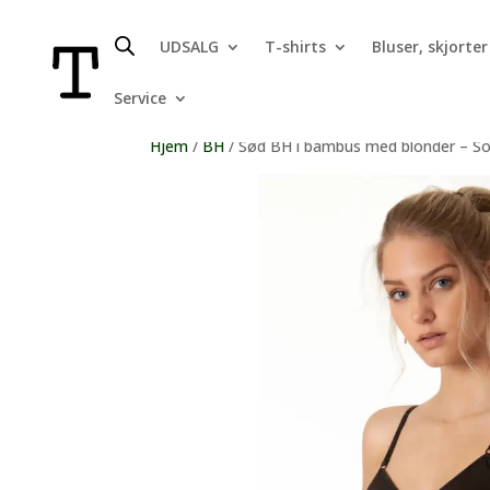
UDSALG
T-shirts
Bluser, skjorter
Service
Hjem
/
BH
/ Sød BH i bambus med blonder – So