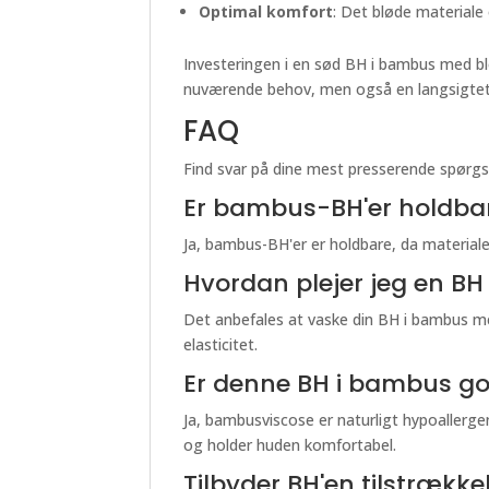
Optimal komfort
: Det bløde materiale
Investeringen i en sød BH i bambus med blo
nuværende behov, men også en langsigtet t
FAQ
Find svar på dine mest presserende spørgs
Er bambus-BH'er holdba
Ja, bambus-BH'er er holdbare, da material
Hvordan plejer jeg en B
Det anbefales at vaske din BH i bambus me
elasticitet.
Er denne BH i bambus god
Ja, bambusviscose er naturligt hypoallergen
og holder huden komfortabel.
Tilbyder BH'en tilstrække