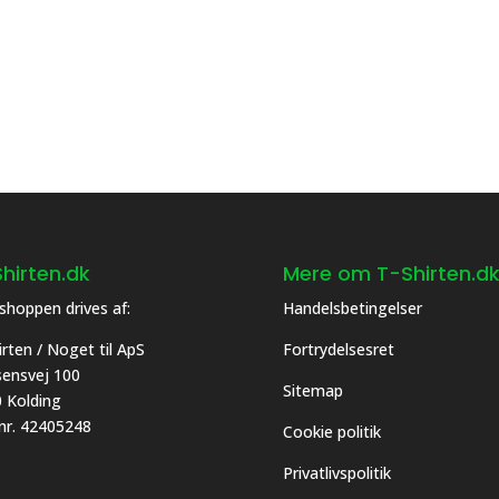
hirten.dk
Mere om T-Shirten.d
hoppen drives af:
Handelsbetingelser
irten / Noget til ApS
Fortrydelsesret
asensvej 100
Sitemap
 Kolding
 nr. 42405248
Cookie politik
Privatlivspolitik