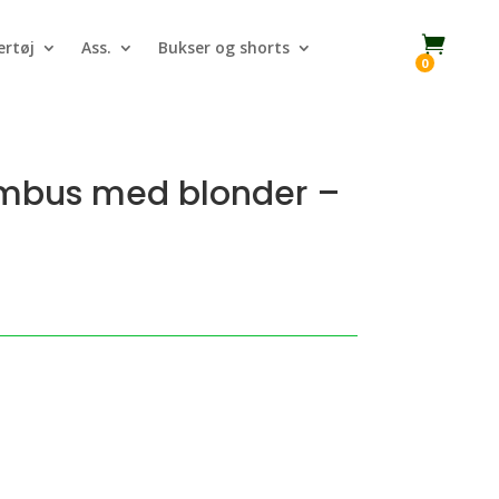

rtøj
Ass.
Bukser og shorts
0
ambus med blonder –