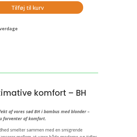
Tilføj til kurv
 hverdage
imative komfort – BH
fekt af vores sød BH i bambus med blonder –
du forventer af komfort.
lødhed smelter sammen med en smigrende
alancerer mellem at være både moderne og tidløs.