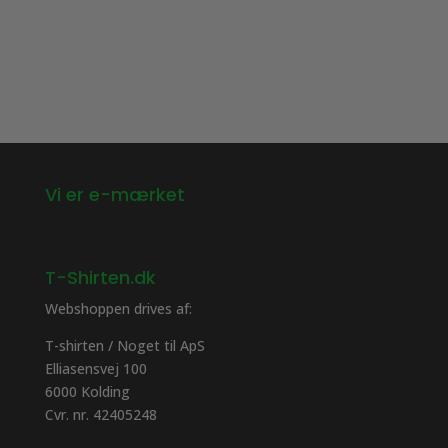
Vi er e-mærket
T-Shirten.dk
Webshoppen drives af:
T-shirten / Noget til ApS
Elliasensvej 100
6000 Kolding
Cvr. nr. 42405248