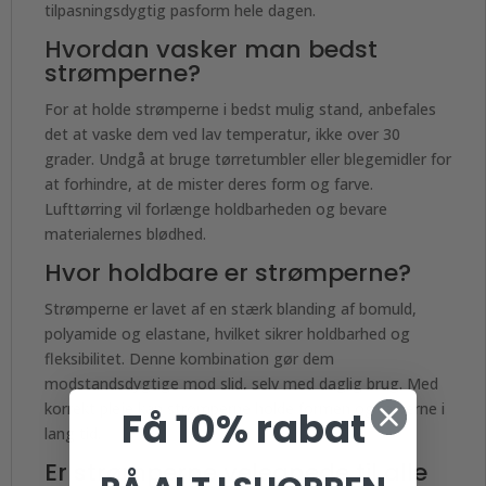
tilpasningsdygtig pasform hele dagen.
Hvordan vasker man bedst
strømperne?
For at holde strømperne i bedst mulig stand, anbefales
det at vaske dem ved lav temperatur, ikke over 30
grader. Undgå at bruge tørretumbler eller blegemidler for
at forhindre, at de mister deres form og farve.
Lufttørring vil forlænge holdbarheden og bevare
materialernes blødhed.
Hvor holdbare er strømperne?
Strømperne er lavet af en stærk blanding af bomuld,
polyamide og elastane, hvilket sikrer holdbarhed og
fleksibilitet. Denne kombination gør dem
modstandsdygtige mod slid, selv med daglig brug. Med
korrekt pleje kan strømperne holde formen og farverne i
Få 10% rabat
lang tid.
Er strømperne velegnede til alle