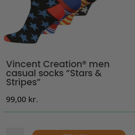
Vincent Creation® men
casual socks “Stars &
Stripes”
99,00
kr.
Vincent