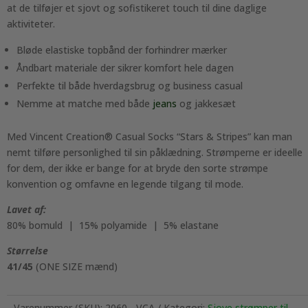
at de tilføjer et sjovt og sofistikeret touch til dine daglige
aktiviteter.
Bløde elastiske topbånd der forhindrer mærker
Åndbart materiale der sikrer komfort hele dagen
Perfekte til både hverdagsbrug og business casual
Nemme at matche med både
jeans
og jakkesæt
Med Vincent Creation® Casual Socks “Stars & Stripes” kan man
nemt tilføre personlighed til sin påklædning. Strømperne er ideelle
for dem, der ikke er bange for at bryde den sorte strømpe
konvention og omfavne en legende tilgang til mode.
Lavet af:
80% bomuld | 15% polyamide | 5% elastane
Størrelse
41/45
(ONE SIZE mænd)
Varenummer (SKU):
2060 - VCA
Kategori:
Sjove strømper til