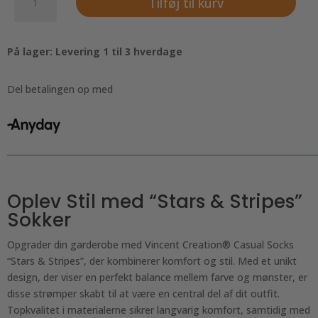
Tilføj til kurv
Creation®
men
casual
På lager: Levering 1 til 3 hverdage
socks
"Stars
&
Del betalingen op med
Stripes"
antal
Oplev Stil med “Stars & Stripes”
Sokker
Opgrader din garderobe med Vincent Creation® Casual Socks
“Stars & Stripes”, der kombinerer komfort og stil. Med et unikt
design, der viser en perfekt balance mellem farve og mønster, er
disse strømper skabt til at være en central del af dit outfit.
Topkvalitet i materialerne sikrer langvarig komfort, samtidig med