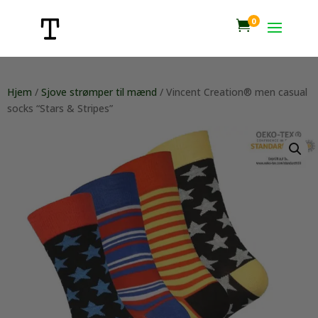
0

Hjem
/
Sjove strømper til mænd
/ Vincent Creation® men casual
socks “Stars & Stripes”