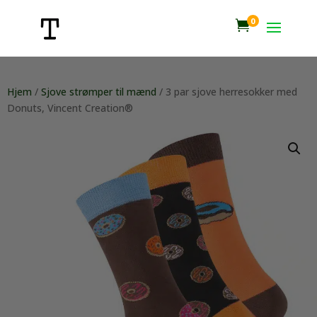
0

Hjem
/
Sjove strømper til mænd
/ 3 par sjove herresokker med
Donuts, Vincent Creation®