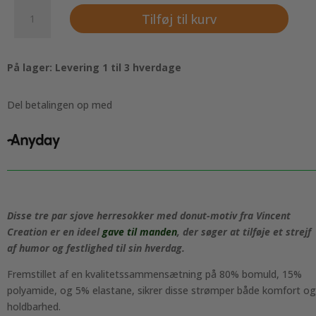
3
Tilføj til kurv
par
sjove
herresokker
På lager: Levering 1 til 3 hverdage
med
Donuts,
Vincent
Del betalingen op med
Creation®
antal
Disse tre par sjove herresokker med donut-motiv fra Vincent
Creation er en ideel
gave til manden
, der søger at tilføje et strejf
af humor og festlighed til sin hverdag.
Fremstillet af en kvalitetssammensætning på 80% bomuld, 15%
polyamide, og 5% elastane, sikrer disse strømper både komfort og
holdbarhed.