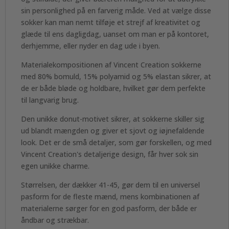
sin personlighed på en farverig måde. Ved at vælge disse
sokker kan man nemt tilføje et strejf af kreativitet og
glæde til ens dagligdag, uanset om man er på kontoret,
derhjemme, eller nyder en dag ude i byen.
Materialekompositionen af Vincent Creation sokkerne
med 80% bomuld, 15% polyamid og 5% elastan sikrer, at
de er både bløde og holdbare, hvilket gør dem perfekte
til langvarig brug.
Den unikke donut-motivet sikrer, at sokkerne skiller sig
ud blandt mængden og giver et sjovt og iøjnefaldende
look. Det er de små detaljer, som gør forskellen, og med
Vincent Creation's detaljerige design, får hver sok sin
egen unikke charme.
Størrelsen, der dækker 41-45, gør dem til en universel
pasform for de fleste mænd, mens kombinationen af
materialerne sørger for en god pasform, der både er
åndbar og strækbar.