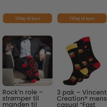
Tilføj til kurv
Tilføj til kurv
Rock’n role –
3 pak – Vincent
strømper til
Creation® mens
manden til
casual “Fast