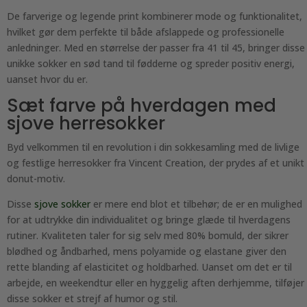
De farverige og legende print kombinerer mode og funktionalitet,
hvilket gør dem perfekte til både afslappede og professionelle
anledninger. Med en størrelse der passer fra 41 til 45, bringer disse
unikke sokker en sød tand til fødderne og spreder positiv energi,
uanset hvor du er.
Sæt farve på hverdagen med
sjove herresokker
Byd velkommen til en revolution i din sokkesamling med de livlige
og festlige herresokker fra Vincent Creation, der prydes af et unikt
donut-motiv.
Disse
sjove sokker
er mere end blot et tilbehør; de er en mulighed
for at udtrykke din individualitet og bringe glæde til hverdagens
rutiner. Kvaliteten taler for sig selv med 80% bomuld, der sikrer
blødhed og åndbarhed, mens polyamide og elastane giver den
rette blanding af elasticitet og holdbarhed. Uanset om det er til
arbejde, en weekendtur eller en hyggelig aften derhjemme, tilføjer
disse sokker et strejf af humor og stil.