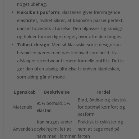
noget ubehag.
Fleksibelt pasform
: Elastanen giver fremragende
elasticitet, hvilket sikrer, at beanie’en passer perfekt,
uanset hovedets størrelse. Den tilpasser sig smidigt
og holder formen lige meget, hvor ofte den bruges.
Tidløst design
: Med sit klassiske sorte design kan
beanie’en bæres med næsten hvad som helst, fra
afslappet streetwear til mere formelle outfits. Dette
gør den til en alsidig tilføjelse til enhver klædeskab,
som aldrig går af mode.
Egenskab
Beskrivelse
Fordel
Blød, åndbar og elastisk
95% bomuld, 5%
Materiale
for optimal komfort og
elastan
pasform
Kan bruges under
Praktisk til cyklister og
Anvendelse
cykelhjelm, let at
nem at tage med på
have med i lommen
farten