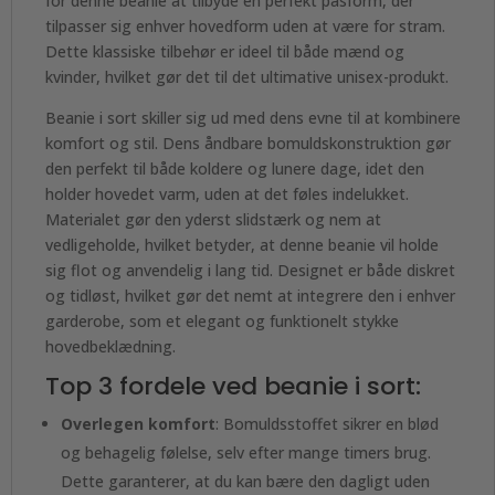
for denne beanie at tilbyde en perfekt pasform, der
tilpasser sig enhver hovedform uden at være for stram.
Dette klassiske tilbehør er ideel til både mænd og
kvinder, hvilket gør det til det ultimative unisex-produkt.
Beanie i sort skiller sig ud med dens evne til at kombinere
komfort og stil. Dens åndbare bomuldskonstruktion gør
den perfekt til både koldere og lunere dage, idet den
holder hovedet varm, uden at det føles indelukket.
Materialet gør den yderst slidstærk og nem at
vedligeholde, hvilket betyder, at denne beanie vil holde
sig flot og anvendelig i lang tid. Designet er både diskret
og tidløst, hvilket gør det nemt at integrere den i enhver
garderobe, som et elegant og funktionelt stykke
hovedbeklædning.
Top 3 fordele ved beanie i sort:
Overlegen komfort
: Bomuldsstoffet sikrer en blød
og behagelig følelse, selv efter mange timers brug.
Dette garanterer, at du kan bære den dagligt uden