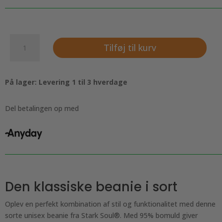
Unisex
Tilføj til kurv
cotton
Beanie,
Stark
På lager: Levering 1 til 3 hverdage
Soul®
-
Sort.
Del betalingen op med
antal
Den klassiske beanie i sort
Oplev en perfekt kombination af stil og funktionalitet med denne
sorte unisex beanie fra Stark Soul®. Med 95% bomuld giver