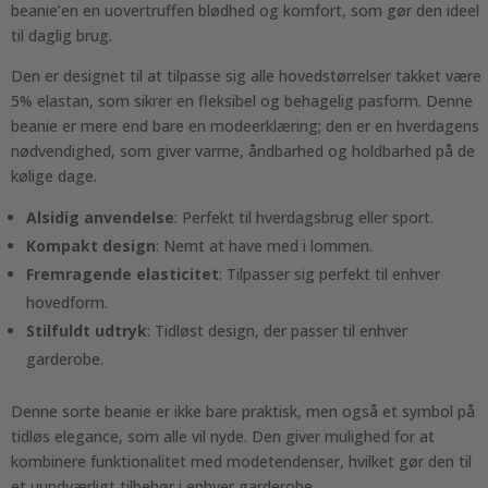
beanie’en en uovertruffen blødhed og komfort, som gør den ideel
til daglig brug.
Den er designet til at tilpasse sig alle hovedstørrelser takket være
5% elastan, som sikrer en fleksibel og behagelig pasform. Denne
beanie er mere end bare en modeerklæring; den er en hverdagens
nødvendighed, som giver varme, åndbarhed og holdbarhed på de
kølige dage.
Alsidig anvendelse
: Perfekt til hverdagsbrug eller sport.
Kompakt design
: Nemt at have med i lommen.
Fremragende elasticitet
: Tilpasser sig perfekt til enhver
hovedform.
Stilfuldt udtryk
: Tidløst design, der passer til enhver
garderobe.
Denne sorte beanie er ikke bare praktisk, men også et symbol på
tidløs elegance, som alle vil nyde. Den giver mulighed for at
kombinere funktionalitet med modetendenser, hvilket gør den til
et uundværligt tilbehør i enhver garderobe.