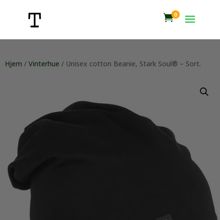
0

Hjem
/
Vinterhue
/ Unisex cotton Beanie, Stark Soul® – Sort.