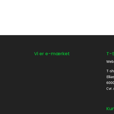
Vi er e-mærket
T-S
Webs
T-sh
Elli
6000
Cvr.
Kun