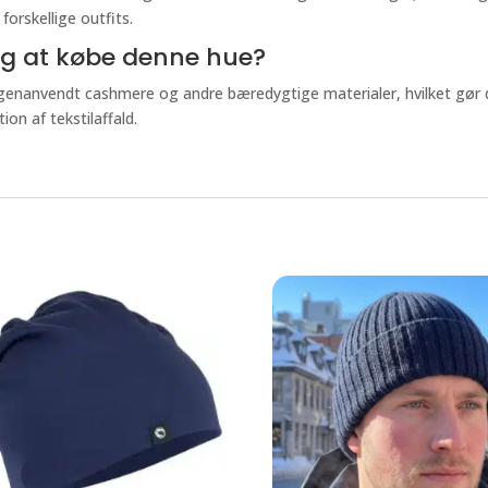
orskellige outfits.
lg at købe denne hue?
 genanvendt cashmere og andre bæredygtige materialer, hvilket gør den
on af tekstilaffald.