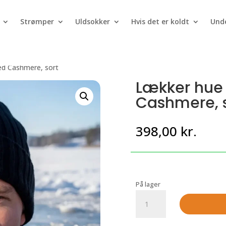
Strømper
Uldsokker
Hvis det er koldt
Unde
ed Cashmere, sort
Lækker hue 
Cashmere, s
398,00
kr.
På lager
Lækker
hue
-