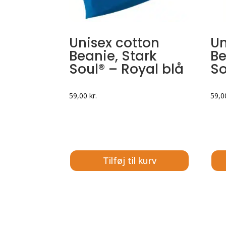
Unisex cotton
Un
Beanie, Stark
Be
Soul® – Royal blå
So
59,00
kr.
59,
Tilføj til kurv