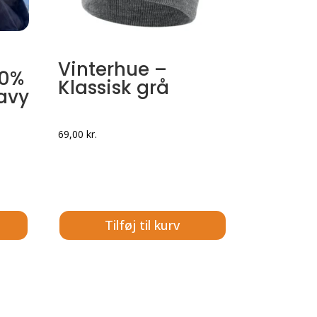
Vinterhue –
00%
Klassisk grå
avy
69,00
kr.
Tilføj til kurv