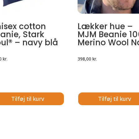
isex cotton
Lækker hue –
anie, Stark
MJM Beanie 1
ul® – navy blå
Merino Wool N
00
kr.
398,00
kr.
Tilføj til kurv
Tilføj til kurv