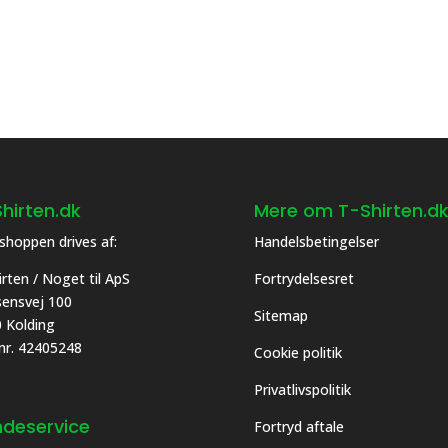
hirten.dk
Mere om T-Shirten.d
hoppen drives af:
Handelsbetingelser
irten / Noget til ApS
Fortrydelsesret
asensvej 100
Sitemap
 Kolding
 nr. 42405248
Cookie politik
Privatlivspolitik
deservice
Fortryd aftale