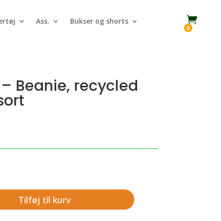

rtøj
Ass.
Bukser og shorts
0
– Beanie, recycled
ort
Tilføj til kurv