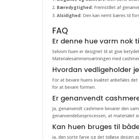
Bæredygtighed:
Fremstillet af genanve
Alsidighed:
Den kan nemt bæres til forske
FAQ
Er denne hue varm nok ti
Selvom huen er designet til at give betyde
Materialesammensætningen med cashmere o
Hvordan vedligeholder je
For at bevare huens kvalitet anbefales det
for at bevare formen.
Er genanvendt cashmere 
Ja, genanvendt cashmere bevarer den samm
genanvendelsesprocessen, at materialet er
Kan huen bruges til båd
Ja, den sorte farve og det tidløse design g