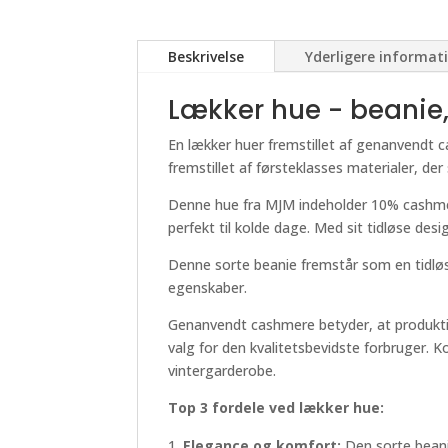
Beskrivelse
Yderligere informat
Lækker hue - beanie,
En lækker huer fremstillet af genanvendt c
fremstillet af førsteklasses materialer, de
Denne hue fra MJM indeholder 10% cashmer
perfekt til kolde dage. Med sit tidløse desig
Denne sorte beanie fremstår som en tidløs 
egenskaber.
Genanvendt cashmere betyder, at produktion
valg for den kvalitetsbevidste forbruger. 
vintergarderobe.
Top 3 fordele ved lækker hue:
Elegance og komfort:
Den sorte beani