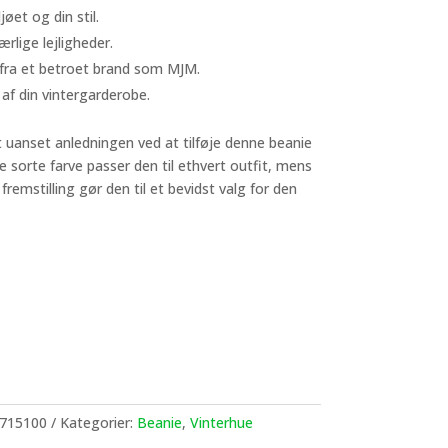
øet og din stil.
rlige lejligheder.
– fra et betroet brand som MJM.
 af din vintergarderobe.
t uanset anledningen ved at tilføje denne beanie
se sorte farve passer den til ethvert outfit, mens
remstilling gør den til et bevidst valg for den
715100
Kategorier:
Beanie
,
Vinterhue