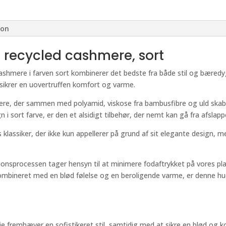
ion
 recycled cashmere, sort
ashmere i farven sort kombinerer det bedste fra både stil og bæredyg
r sikrer en uovertruffen komfort og varme.
e, der sammen med polyamid, viskose fra bambusfibre og uld skaber 
n i sort farve, er den et alsidigt tilbehør, der nemt kan gå fra afslapp
klassiker, der ikke kun appellerer på grund af sit elegante design, m
sprocessen tager hensyn til at minimere fodaftrykket på vores plane
Kombineret med en blød følelse og en beroligende varme, er denne hu
e fremhæver en sofistikeret stil, samtidig med at sikre en blød og