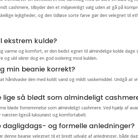
ndt cashmere, tilbyder den et miljøvenligt valg uden at gå på komp
llige lejligheder, og den tidløse sorte farve gør den velegnet til eth
l ekstrem kulde?
lig varme og komfort, er den bedst egnet til almindelige kolde dage 
g uld sikrer dog en god isolering mod kulden.
g min beanie korrekt?
 at håndvaske den med koldt vand og mildt vaskemiddel. Undgå at vrid
lige så blødt som almindeligt cashmer
e bløde fornemmelse som almindeligt cashmere. Ved hjælp af avanc
 næsten ligeså luksuriøst og komfortabelt.
e dagligdags- og formelle anledninger?
ør denne beanie velegnet til et bredt udvalg af anledninger, både dag