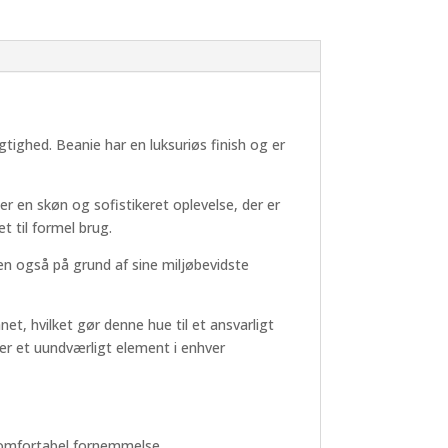
tighed. Beanie har en luksuriøs finish og er
en skøn og sofistikeret oplevelse, der er
et til formel brug.
en også på grund af sine miljøbevidste
t, hvilket gør denne hue til et ansvarligt
er et uundværligt element i enhver
 komfortabel fornemmelse.