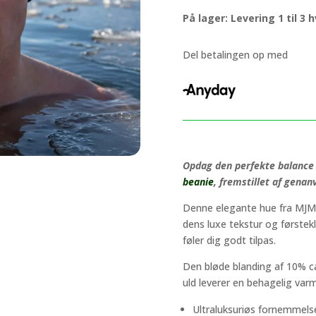
Beanie,
På lager: Levering 1 til 3
recycled
Cashmere,
sort
Del betalingen op med
antal
Opdag den perfekte balance
beanie
, fremstillet af gena
Denne elegante hue fra MJM e
dens luxe tekstur og førstekl
føler dig godt tilpas.
Den bløde blanding af 10% c
uld leverer en behagelig var
Ultraluksuriøs fornemmels