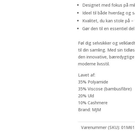
Designet med fokus på milj
Ideel til både hverdag og sæ
Kvalitet, du kan stole på 
Gør den til en essentiel del
Føl dig selvsikker og velklæd
til din samling. Med sin tidlø
den innovative, bæredygtige f
moderne livsstil.
Lavet af:
35% Polyamide
35% Viscose (bambusfibre)
20% Uld
10% Cashmere
Brand: MJM
Varenummer (SKU):
01M61