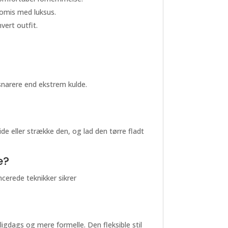
romis med luksus.
vert outfit.
snarere end ekstrem kulde.
e eller strække den, og lad den tørre fladt
e?
erede teknikker sikrer
ligdags og mere formelle. Den fleksible stil