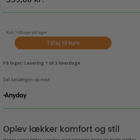
Kun 1 tilbage på lager
Tilføj til kurv
Super
lækker
sweater,
På lager: Levering 1 til 3 hverdage
beige
&
Del betalingen op med
hvide
striber
antal
Oplev lækker komfort og stil
Denne super lækre sweater med elegante beige og hvide striber