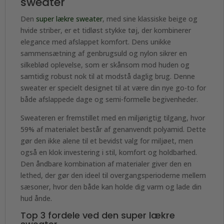
sweater
Den
super lækre sweater
, med sine klassiske beige og
hvide striber, er et tidløst stykke tøj, der kombinerer
elegance med afslappet komfort. Dens unikke
sammensætning af genbrugsuld og nylon sikrer en
silkeblød oplevelse, som er skånsom mod huden og
samtidig robust nok til at modstå daglig brug. Denne
sweater er specielt designet til at være din nye go-to for
både afslappede dage og semi-formelle begivenheder.
Sweateren er fremstillet med en miljørigtig tilgang, hvor
59% af materialet består af genanvendt polyamid. Dette
gør den ikke alene til et bevidst valg for miljøet, men
også en klok investering i stil, komfort og holdbarhed.
Den åndbare kombination af materialer giver den en
lethed, der gør den ideel til overgangsperioderne mellem
sæsoner, hvor den både kan holde dig varm og lade din
hud ånde.
Top 3 fordele ved den super lækre