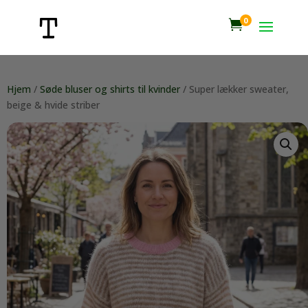
0

Hjem
/
Søde bluser og shirts til kvinder
/ Super lækker sweater,
beige & hvide striber