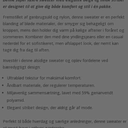
er designet til at give dig både komfort og stil i én pakke.
Fremstillet af genbrugsuld og nylon, denne sweater er en perfekt
blanding af bløde materialer, der smyger sig behageligt om
kroppen, mens den holder dig varm på kølige aftener i foråret og
sommeren. Kombiner den med dine yndlingsjeans eller en casual
nederdel for et sofistikeret, men afslappet look, der nemt kan
tage dig fra dag til aften.
Investér i denne alsidige sweater og oplev fordelene ved
bæredygtigt design:
Ultrablød tekstur for maksimal komfort.
Åndbart materiale, der regulerer temperaturen.
Miljøvenlig sammensætning, lavet med 59% genanvendt
polyamid.
Elegant stribet design, der aldrig går af mode.
Perfekt til både hverdag og særlige anledninger, denne sweater er
et must-have i enhver garderobe.