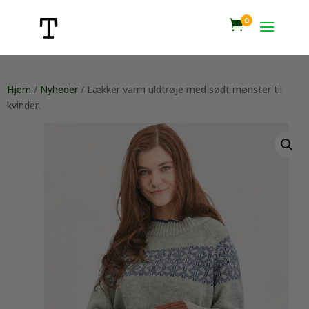
0

Hjem
/
Nyheder
/ Lækker varm uldtrøje med sødt mønster til
kvinder.