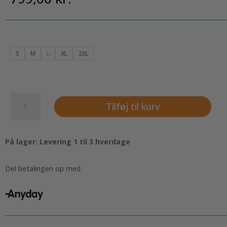
S
M
L
XL
2XL
Lækker
Tilføj til kurv
varm
uldtrøje
med
På lager: Levering 1 til 3 hverdage
sødt
mønster
til
Del betalingen op med
kvinder.
antal