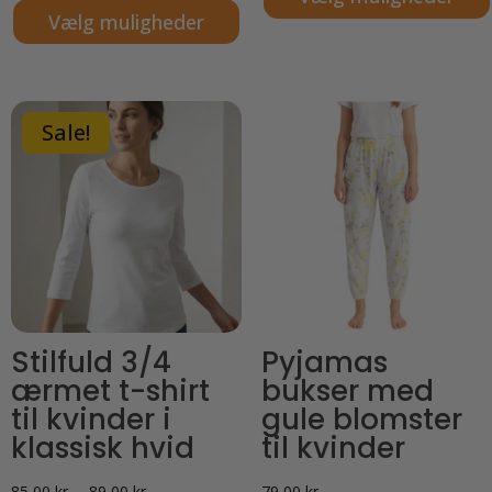
Vælg muligheder
Dette
Dette
vare
vare
har
har
flere
Sale!
flere
varianter.
varianter.
Mulighederne
Mulighederne
kan
kan
vælges
vælges
på
på
varesiden
varesiden
Stilfuld 3/4
Pyjamas
ærmet t-shirt
bukser med
til kvinder i
gule blomster
klassisk hvid
til kvinder
Prisinterval:
85,00
kr.
–
89,00
kr.
79,00
kr.