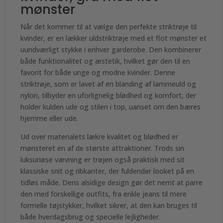
mønster
Når det kommer til at vælge den perfekte striktrøje til
kvinder, er en lækker uldstriktrøje med et flot mønster et
uundværligt stykke i enhver garderobe. Den kombinerer
både funktionalitet og æstetik, hvilket gør den til en
favorit for både unge og modne kvinder. Denne
striktrøje, som er lavet af en blanding af lammeuld og
nylon, tilbyder en uforlignelig blødhed og komfort, der
holder kulden ude og stilen i top, uanset om den bæres
hjemme eller ude.
Ud over materialets lækre kvalitet og blødhed er
mønsteret en af de største attraktioner. Trods sin
luksuriøse vævning er trøjen også praktisk med sit
klassiske snit og ribkanter, der fuldender looket på en
tidløs måde. Dens alsidige design gør det nemt at parre
den med forskellige outfits, fra enkle jeans til mere
formelle tøjstykker, hvilket sikrer, at den kan bruges til
både hverdagsbrug og specielle lejligheder.