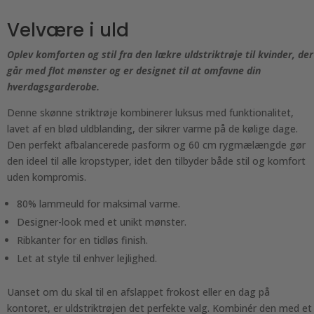
Velvære i uld
Oplev komforten og stil fra den lækre uldstriktrøje til kvinder, der
går med flot mønster og er designet til at omfavne din
hverdagsgarderobe.
Denne skønne striktrøje kombinerer luksus med funktionalitet,
lavet af en blød uldblanding, der sikrer varme på de kølige dage.
Den perfekt afbalancerede pasform og 60 cm rygmælængde gør
den ideel til alle kropstyper, idet den tilbyder både stil og komfort
uden kompromis.
80% lammeuld for maksimal varme.
Designer-look med et unikt mønster.
Ribkanter for en tidløs finish.
Let at style til enhver lejlighed.
Uanset om du skal til en afslappet frokost eller en dag på
kontoret, er uldstriktrøjen det perfekte valg. Kombinér den med et