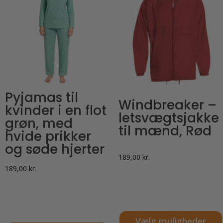
Pyjamas til
Windbreaker –
kvinder i en flot
letsvægtsjakke
grøn, med
til mænd, Rød
hvide prikker
og søde hjerter
189,00
kr.
189,00
kr.
Vælg muligheder