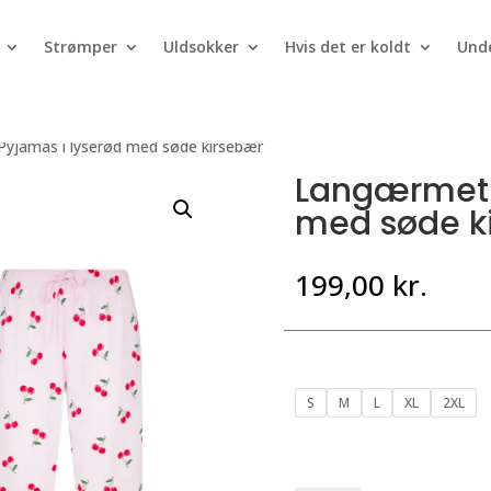
Strømper
Uldsokker
Hvis det er koldt
Unde
yjamas i lyserød med søde kirsebær
Langærmet 
med søde k
199,00
kr.
S
M
L
XL
2XL