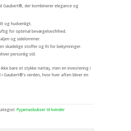
ed Gaubert®, der kombinerer elegance og
t og hudvenligt.
ftig for optimal bevægelsesfrihed.
 taljen og sidelommer.
gen skadelige stoffer og fri for bekymringer.
nhver personlig stil.
ikke bare et stykke nattøj, men en investering i
 i Gaubert®’s verden, hvor hver aften bliver en
ategori:
Pyjamasbukser til kvinder