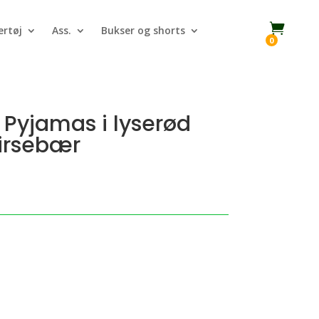

rtøj
Ass.
Bukser og shorts
0
Pyjamas i lyserød
irsebær