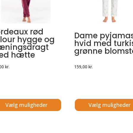
rdeaux rød
Dame pyjama
lour hygge og
hvid med turki
æningsdragt
grønne blomst
ed hætte
,00
kr.
159,00
kr.
Vælg muligheder
Vælg muligheder
e
Dette
vare
har