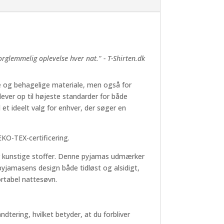
glemmelig oplevelse hver nat." - T-Shirten.dk
de og behagelige materiale, men også for
ever op til højeste standarder for både
t ideelt valg for enhver, der søger en
KO-TEX-certificering.
 for kunstige stoffer. Denne pyjamas udmærker
 pyjamasens design både tidløst og alsidigt,
fortabel nattesøvn.
tering, hvilket betyder, at du forbliver