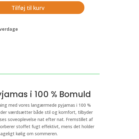
Tilføj til kurv
 hverdage
jamas i 100 % Bomuld
pning med vores langærmede pyjamas i 100 %
 der værdsætter både stil og komfort, tilbyder
es soveoplevelse nat efter nat. Fremstillet af
orberer stoffet fugt effektivt, mens det holder
hageligt kølig om sommeren.