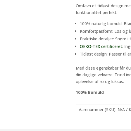
Omfavn et tidløst design m
funktionalitet perfekt.
100% naturlig bomuld: Blød
Komfortpasform: Løs og lu
Praktiske detaljer: Snøre i
OEKO-TEX certificeret
: In
Tidløst design: Passer til e
Med disse egenskaber får du 
din daglige velvære. Træd ind
oplevelse af ro og luksus.
100% Bomuld
Varenummer (SKU):
N/A
K