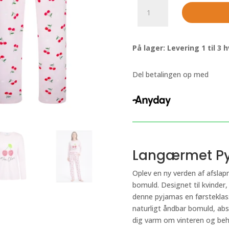
Langærmet
Pyjamas
i
lyserød
På lager: Levering 1 til 3
med
søde
kirsebær
Del betalingen op med
antal
Langærmet Py
Oplev en ny verden af afsla
bomuld. Designet til kvinder,
denne pyjamas en førsteklass
naturligt åndbar bomuld, abs
dig varm om vinteren og be