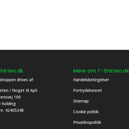
flere
nter.
varianter.
ghederne
Mulighederne
kan
es
vælges
på
siden
varesiden
hirten.dk
Mere om T-Shirten.d
hoppen drives af:
Handelsbetingelser
irten / Noget til ApS
Fortrydelsesret
asensvej 100
Sitemap
 Kolding
 nr. 42405248
Cookie politik
Privatlivspolitik