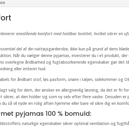
ion
ort
erer enestående komfort med holdbar kvalitet, hvilket sikrer en ufor
essentiel del af din nattøjsgarderobe, ikke kun på grund af dens blø
ktion. Når du vælger denne pyjamas, investerer du i et produkt, der l
s overlegne åndbarhed og fugtabsorberende egenskaber gør det til e
dning eller irriteret hud.
bels for åndbart stof, løs pasform, snøre i taljen, sidelommer og OE
lagt valg for dem, der ønsker en allergivenlig løsning, da det er fri
t sikrer, at den holder sig som ny selv efter flere vaske. Desuden er
om du så vil nyde en rolig aften hjemme eller bare vil sikre dig en kom
ærmet pyjamas 100 % bomuld:
sstoffets naturlige egenskaber sikrer optimal ventilation og fugthånd