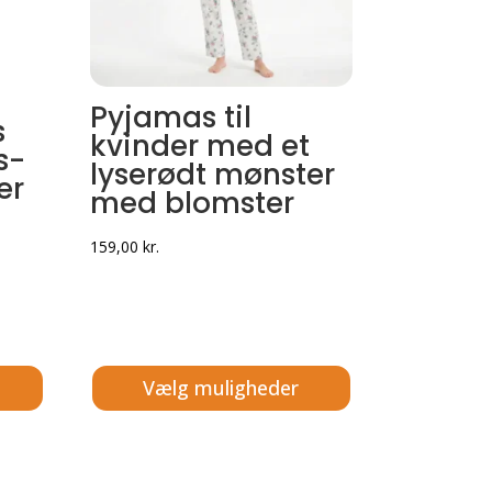
Pyjamas til
s
kvinder med et
s-
lyserødt mønster
er
med blomster
159,00
kr.
Vælg muligheder
Dette
vare
har