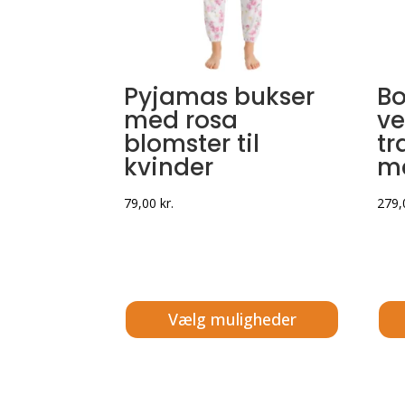
Pyjamas bukser
Bo
med rosa
ve
blomster til
tr
kvinder
m
79,00
kr.
279
Vælg muligheder
Dette
Dett
vare
vare
har
har