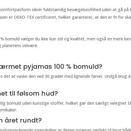
komfortpasform sikrer fuldstændig bevægelsesfrihed uden at gå på ko
en er OEKO-TEX certificeret, hvilket garanterer, at den er fri for sk
 bomuld vælger du ikke kun stil og kvalitet, men også en mere bevid
g planetens velvære.
gærmet pyjamas 100 % bomuld?
es det at vaske den ved 30 grader med lignende farver. Undgå brug a
t til følsom hud?
lig bomuld uden kunstige stoffer, hvilket gør den særligt velegnet ti
emikalier.
 året rundt?
raturregulerende egenskaber er denne pyjamas perfekt til brug både