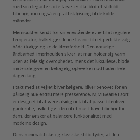
med sin elegante sorte farve, er ikke blot et stilfuldt
tilbehør, men også en praktisk løsning til de kolde
måneder.
Merinould er kendt for sin enestående evne til at regulere
temperatur, hvilket gør denne beanie til det perfekte valg
både i kølige og kolde klimaforhold. Den naturlige
åndbarhed i merinoulden sikrer, at man holder sig varm
uden at føle sig overophedet, mens det luksuriøse, bløde
materiale giver en behagelig oplevelse mod huden hele
dagen lang.
I takt med at vejret bliver køligere, bliver behovet for en
pålidelig hue endnu mere presserende. MJM Beanie i sort
er designet til at være alsidig nok til at passe til enhver
garderobe, hvilket gør den til et must-have tilbehør for
dem, der ønsker at balancere funktionalitet med
moderne design.
Dens minimalistiske og klassiske stil betyder, at den