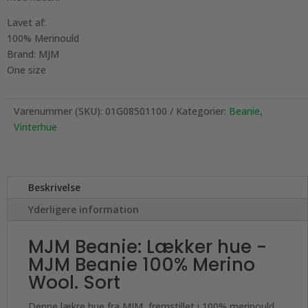
Lavet af:
100% Merinould
Brand: MJM
One size
Varenummer (SKU):
01G08501100
Kategorier:
Beanie
,
Vinterhue
Beskrivelse
Yderligere information
MJM Beanie: Lækker hue -
MJM Beanie 100% Merino
Wool. Sort
Denne lækre hue fra MJM, fremstillet i 100% merinould