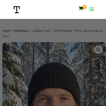
0

Hjem
/
Vinterhue
/ Lækker hue – MJM Beanie 100% Merino Wool.
Sort