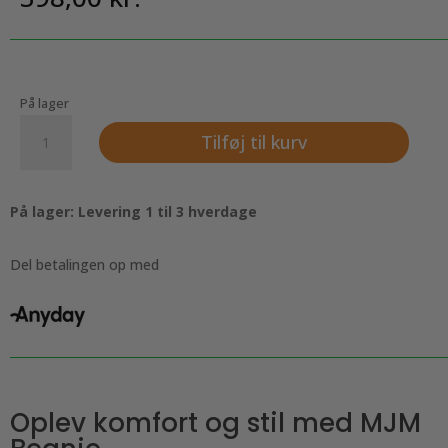
På lager
Lækker
Tilføj til kurv
hue
-
MJM
På lager: Levering 1 til 3 hverdage
Beanie
100%
Merino
Del betalingen op med
Wool.
Sort
antal
Oplev komfort og stil med MJM