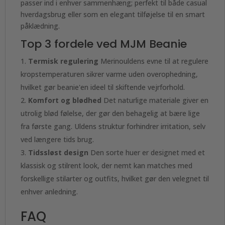
passer ind i enhver sammenhæng; perfekt til både casual
hverdagsbrug eller som en elegant tilføjelse til en smart
påklædning.
Top 3 fordele ved MJM Beanie
Termisk regulering
Merinouldens evne til at regulere
kropstemperaturen sikrer varme uden overophedning,
hvilket gør beanie'en ideel til skiftende vejrforhold.
Komfort og blødhed
Det naturlige materiale giver en
utrolig blød følelse, der gør den behagelig at bære lige
fra første gang. Uldens struktur forhindrer irritation, selv
ved længere tids brug.
Tidssløst design
Den sorte huer er designet med et
klassisk og stilrent look, der nemt kan matches med
forskellige stilarter og outfits, hvilket gør den velegnet til
enhver anledning.
FAQ