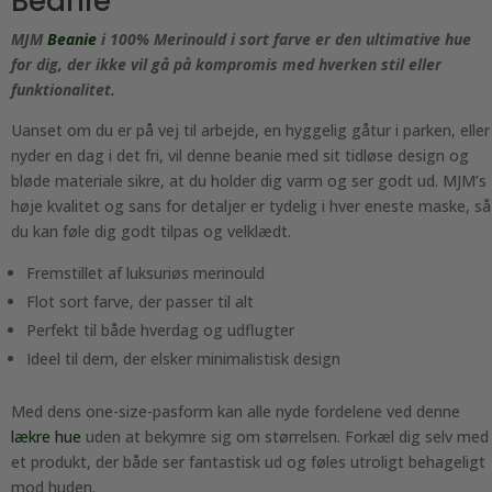
Beanie
MJM
Beanie
i 100% Merinould i sort farve er den ultimative hue
for dig, der ikke vil gå på kompromis med hverken stil eller
funktionalitet.
Uanset om du er på vej til arbejde, en hyggelig gåtur i parken, eller
nyder en dag i det fri, vil denne beanie med sit tidløse design og
bløde materiale sikre, at du holder dig varm og ser godt ud. MJM’s
høje kvalitet og sans for detaljer er tydelig i hver eneste maske, så
du kan føle dig godt tilpas og velklædt.
Fremstillet af luksuriøs merinould
Flot sort farve, der passer til alt
Perfekt til både hverdag og udflugter
Ideel til dem, der elsker minimalistisk design
Med dens one-size-pasform kan alle nyde fordelene ved denne
lækre hue
uden at bekymre sig om størrelsen. Forkæl dig selv med
et produkt, der både ser fantastisk ud og føles utroligt behageligt
mod huden.