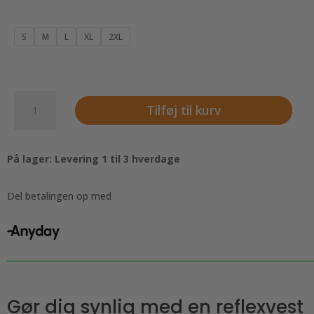
S
M
L
XL
2XL
Reflexvest
Tilføj til kurv
antal
På lager: Levering 1 til 3 hverdage
Del betalingen op med
Gør dig synlig med en reflexvest