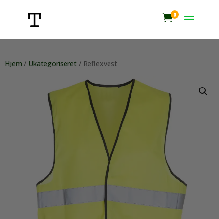
0

Hjem
/
Ukategoriseret
/ Reflexvest