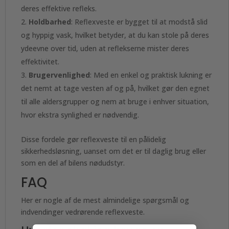
deres effektive refleks.
Holdbarhed
: Reflexveste er bygget til at modstå slid
og hyppig vask, hvilket betyder, at du kan stole på deres
ydeevne over tid, uden at reflekserne mister deres
effektivitet.
Brugervenlighed
: Med en enkel og praktisk lukning er
det nemt at tage vesten af og på, hvilket gør den egnet
til alle aldersgrupper og nem at bruge i enhver situation,
hvor ekstra synlighed er nødvendig.
Disse fordele gør reflexveste til en pålidelig
sikkerhedsløsning, uanset om det er til daglig brug eller
som en del af bilens nødudstyr.
FAQ
Her er nogle af de mest almindelige spørgsmål og
indvendinger vedrørende reflexveste.