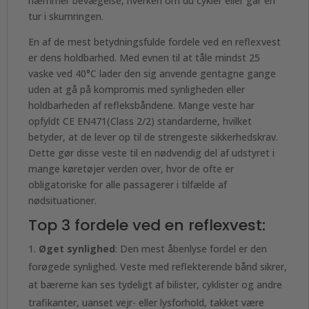
hæmmer bevægelse, hverken om du cykler eller går en
tur i skumringen.
En af de mest betydningsfulde fordele ved en reflexvest
er dens holdbarhed. Med evnen til at tåle mindst 25
vaske ved 40°C lader den sig anvende gentagne gange
uden at gå på kompromis med synligheden eller
holdbarheden af refleksbåndene. Mange veste har
opfyldt CE EN471(Class 2/2) standarderne, hvilket
betyder, at de lever op til de strengeste sikkerhedskrav.
Dette gør disse veste til en nødvendig del af udstyret i
mange køretøjer verden over, hvor de ofte er
obligatoriske for alle passagerer i tilfælde af
nødsituationer.
Top 3 fordele ved en reflexvest:
Øget synlighed
: Den mest åbenlyse fordel er den
forøgede synlighed. Veste med reflekterende bånd sikrer,
at bærerne kan ses tydeligt af bilister, cyklister og andre
trafikanter, uanset vejr- eller lysforhold, takket være