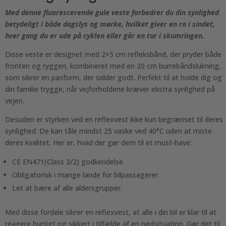
Med denne fluorescerende gule veste forbedrer du din synlighed
betydeligt i både dagslys og mørke, hvilket giver en ro i sindet,
hver gang du er ude på cyklen eller går en tur i skumringen.
Disse veste er designet med 2×5 cm refleksbånd, der pryder både
fronten og ryggen, kombineret med en 20 cm burrebåndslukning,
som sikrer en pasform, der sidder godt. Perfekt til at holde dig og
din familie trygge, når vejforholdene kræver ekstra synlighed på
vejen.
Desuden er styrken ved en reflexvest ikke kun begrænset til deres
synlighed. De kan tåle mindst 25 vaske ved 40°C uden at miste
deres kvalitet. Her er, hvad der gør dem til et must-have:
CE EN471(Class 2/2) godkendelse.
Obligatorisk i mange lande for bilpassagerer.
Let at bære af alle aldersgrupper.
Med disse fordele sikrer en reflexvest, at alle i din bil er klar til at
reagere hurtigt og sikkert i tilfælde af en nødsituation. Gør det til