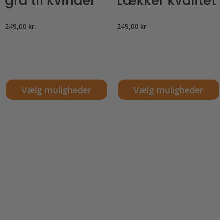
grå til kvinder
Lækker kvalitet
249,00
kr.
249,00
kr.
Vælg muligheder
Vælg muligheder
Dette
Dette
vare
vare
har
har
flere
flere
varianter.
varianter.
Mulighederne
Mulighederne
kan
kan
vælges
vælges
på
på