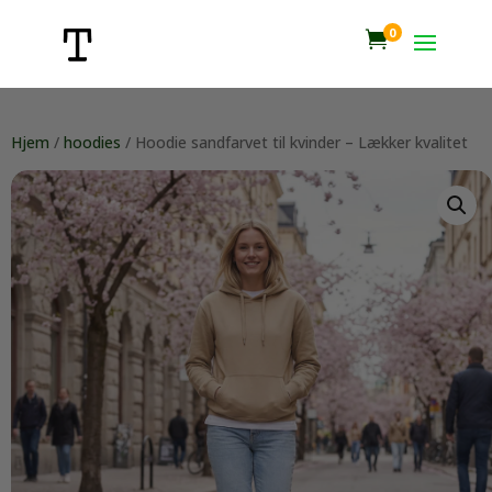
0

Hjem
/
hoodies
/ Hoodie sandfarvet til kvinder – Lækker kvalitet