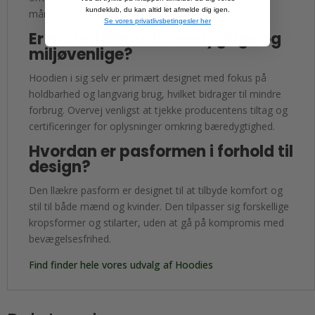
kundeklub, du kan altid let afmelde dig igen.
måneder.
Se vores privatlivsbetingesler her
Er materialerne bæredygtige og
miljøvenlige?
Hoodien i sig selv er primært designet med fokus på
holdbarhed og langvarig brug, hvilket bidrager til mindre
forbrug. Overvej venligst at tjekke producentens tiltag og
certificeringer for oplysninger omkring bæredygtighed.
Hvordan er pasformen i forhold til
design?
Den llækre pasform er designet til at tilbyde komfort og
stil til både mænd og kvinder. Den tilpasser sig forskellige
kropsformer og stilarter, uden at gå på kompromis med
bevægelsesfrihed.
Find finder hele vores udvalg af Hoodies