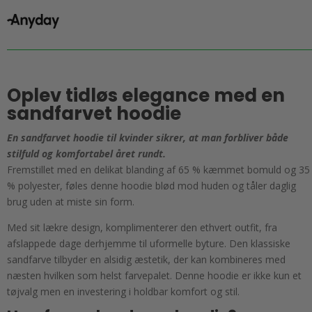
antal
Oplev tidløs elegance med en
sandfarvet hoodie
En sandfarvet hoodie til kvinder sikrer, at man forbliver både
stilfuld og komfortabel året rundt.
Fremstillet med en delikat blanding af 65 % kæmmet bomuld og 35
% polyester, føles denne hoodie blød mod huden og tåler daglig
brug uden at miste sin form.
Med sit lækre design, komplimenterer den ethvert outfit, fra
afslappede dage derhjemme til uformelle byture. Den klassiske
sandfarve tilbyder en alsidig æstetik, der kan kombineres med
næsten hvilken som helst farvepalet. Denne hoodie er ikke kun et
tøjvalg men en investering i holdbar komfort og stil.