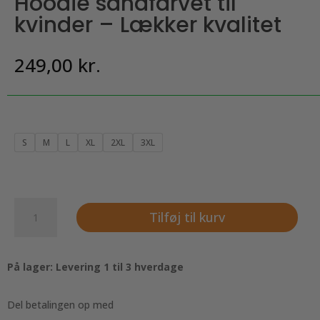
Hoodie sandfarvet til
kvinder – Lækker kvalitet
249,00
kr.
S
M
L
XL
2XL
3XL
Hoodie
Tilføj til kurv
sandfarvet
til
kvinder
På lager: Levering 1 til 3 hverdage
-
Lækker
kvalitet
Del betalingen op med