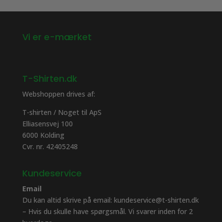
varesiden
varesiden
Vi er e-mærket
T-Shirten.dk
Webshoppen drives af:
T-shirten / Noget til ApS
Elliasensvej 100
6000 Kolding
Cvr. nr. 42405248
Kundeservice
Email
Du kan altid skrive på email: kundeservice@t-shirten.dk
– Hvis du skulle have spørgsmål. Vi svarer inden for 2