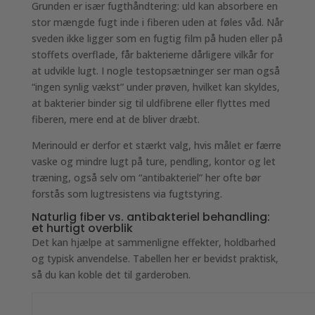
Grunden er især fugthåndtering: uld kan absorbere en
stor mængde fugt inde i fiberen uden at føles våd. Når
sveden ikke ligger som en fugtig film på huden eller på
stoffets overflade, får bakterierne dårligere vilkår for
at udvikle lugt. I nogle testopsætninger ser man også
“ingen synlig vækst” under prøven, hvilket kan skyldes,
at bakterier binder sig til uldfibrene eller flyttes med
fiberen, mere end at de bliver dræbt.
Merinould er derfor et stærkt valg, hvis målet er færre
vaske og mindre lugt på ture, pendling, kontor og let
træning, også selv om “antibakteriel” her ofte bør
forstås som lugtresistens via fugtstyring.
Naturlig fiber vs. antibakteriel behandling:
et hurtigt overblik
Det kan hjælpe at sammenligne effekter, holdbarhed
og typisk anvendelse. Tabellen her er bevidst praktisk,
så du kan koble det til garderoben.