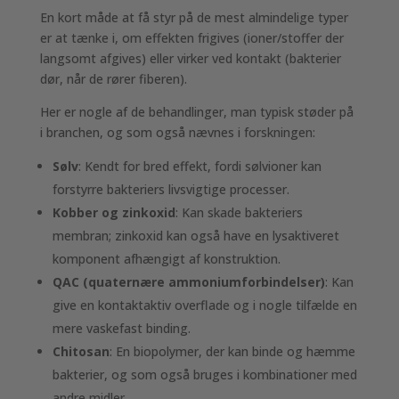
En kort måde at få styr på de mest almindelige typer
er at tænke i, om effekten frigives (ioner/stoffer der
langsomt afgives) eller virker ved kontakt (bakterier
dør, når de rører fiberen).
Her er nogle af de behandlinger, man typisk støder på
i branchen, og som også nævnes i forskningen:
Sølv
: Kendt for bred effekt, fordi sølvioner kan
forstyrre bakteriers livsvigtige processer.
Kobber og zinkoxid
: Kan skade bakteriers
membran; zinkoxid kan også have en lysaktiveret
komponent afhængigt af konstruktion.
QAC (quaternære ammoniumforbindelser)
: Kan
give en kontaktaktiv overflade og i nogle tilfælde en
mere vaskefast binding.
Chitosan
: En biopolymer, der kan binde og hæmme
bakterier, og som også bruges i kombinationer med
andre midler.