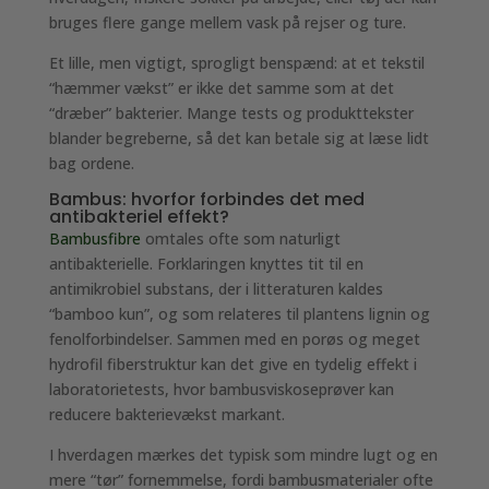
bruges flere gange mellem vask på rejser og ture.
Et lille, men vigtigt, sprogligt benspænd: at et tekstil
“hæmmer vækst” er ikke det samme som at det
“dræber” bakterier. Mange tests og produkttekster
blander begreberne, så det kan betale sig at læse lidt
bag ordene.
Bambus: hvorfor forbindes det med
antibakteriel effekt?
Bambusfibre
omtales ofte som naturligt
antibakterielle. Forklaringen knyttes tit til en
antimikrobiel substans, der i litteraturen kaldes
“bamboo kun”, og som relateres til plantens lignin og
fenolforbindelser. Sammen med en porøs og meget
hydrofil fiberstruktur kan det give en tydelig effekt i
laboratorietests, hvor bambusviskoseprøver kan
reducere bakterievækst markant.
I hverdagen mærkes det typisk som mindre lugt og en
mere “tør” fornemmelse, fordi bambusmaterialer ofte