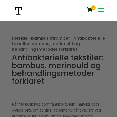
0

Forside
›
bambus strømper
›
Antibakterielle
tekstiler: bambus, merinould og
behandlingsmetoder forklaret
Antibakterielle tekstiler:
bambus, merinould og
behandlingsmetoder
forklaret
Når tøj beskrives som “antibakterielt”, handler det i
praksis ofte om to ting: at bakterier får sværere ved
at formere sig, og at lugt fra sved bliver mindre