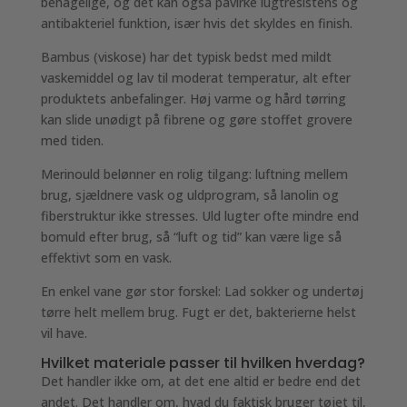
behagelige, og det kan også påvirke lugtresistens og
antibakteriel funktion, især hvis det skyldes en finish.
Bambus (viskose) har det typisk bedst med mildt
vaskemiddel og lav til moderat temperatur, alt efter
produktets anbefalinger. Høj varme og hård tørring
kan slide unødigt på fibrene og gøre stoffet grovere
med tiden.
Merinould belønner en rolig tilgang: luftning mellem
brug, sjældnere vask og uldprogram, så lanolin og
fiberstruktur ikke stresses. Uld lugter ofte mindre end
bomuld efter brug, så “luft og tid” kan være lige så
effektivt som en vask.
En enkel vane gør stor forskel: Lad sokker og undertøj
tørre helt mellem brug. Fugt er det, bakterierne helst
vil have.
Hvilket materiale passer til hvilken hverdag?
Det handler ikke om, at det ene altid er bedre end det
andet. Det handler om, hvad du faktisk bruger tøjet til,