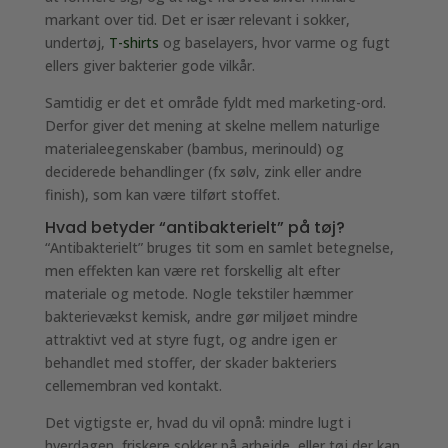
markant over tid. Det er især relevant i sokker,
undertøj,
T-shirts
og baselayers, hvor varme og fugt
ellers giver bakterier gode vilkår.
Samtidig er det et område fyldt med marketing-ord.
Derfor giver det mening at skelne mellem naturlige
materialeegenskaber (bambus, merinould) og
deciderede behandlinger (fx sølv, zink eller andre
finish), som kan være tilført stoffet.
Hvad betyder “antibakterielt” på tøj?
“Antibakterielt” bruges tit som en samlet betegnelse,
men effekten kan være ret forskellig alt efter
materiale og metode. Nogle tekstiler hæmmer
bakterievækst kemisk, andre gør miljøet mindre
attraktivt ved at styre fugt, og andre igen er
behandlet med stoffer, der skader bakteriers
cellemembran ved kontakt.
Det vigtigste er, hvad du vil opnå: mindre lugt i
hverdagen, friskere sokker på arbejde, eller tøj der kan