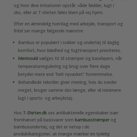
og hvor dine irritationer opstår: våde fødder, lugt i
sko, eller at T-shirten føles klam på vej hjem.
Efter en almindelig hverdag med arbejde, transport og
fritid ser mange følgende mønstre:
Bambus er populært i sokker og undertøj til daglig
komfort, hvor blødhed og fugttransport prioriteres.
Merinould
vælges tit til strømper og baselayers, når
temperaturregulering og brug over flere dage
betyder mere end “helt nyvasket” fornemmelse.
Behandlede tekstiler giver mening, hvis du sveder
meget, bruger samme sko længe, eller vil minimere
lugt i sports- og arbejdstøj.
Hos
T‑Shirten.dk
ses antibakterielle egenskaber især
fremhævet på basisvarer som
bambusstrømper
og
bambusundertøj, og det er netop i de
produktkategorier, at mange mærker en tydelig