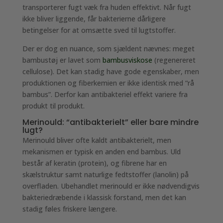
transporterer fugt væk fra huden effektivt. Når fugt
ikke bliver liggende, får bakterierne dårligere
betingelser for at omsætte sved til lugtstoffer.
Der er dog en nuance, som sjældent nævnes: meget
bambustøj er lavet som
bambusviskose
(regenereret
cellulose). Det kan stadig have gode egenskaber, men
produktionen og fiberkemien er ikke identisk med “rå
bambus”. Derfor kan antibakteriel effekt variere fra
produkt til produkt.
Merinould: “antibakterielt” eller bare mindre
lugt?
Merinould bliver ofte kaldt antibakterielt, men
mekanismen er typisk en anden end bambus. Uld
består af keratin (protein), og fibrene har en
skælstruktur samt naturlige fedtstoffer (lanolin) på
overfladen. Ubehandlet merinould er ikke nødvendigvis
bakteriedræbende i klassisk forstand, men det kan
stadig føles friskere længere.