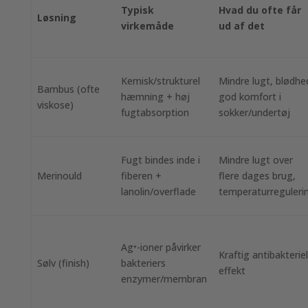
Typisk
Hvad du ofte får
Løsning
virkemåde
ud af det
Kemisk/strukturel
Mindre lugt, blødhe
Bambus (ofte
hæmning + høj
god komfort i
viskose)
fugtabsorption
sokker/undertøj
Fugt bindes inde i
Mindre lugt over
Merinould
fiberen +
flere dages brug,
lanolin/overflade
temperaturreguleri
Ag⁺-ioner påvirker
Kraftig antibakteriel
Sølv (finish)
bakteriers
effekt
enzymer/membran