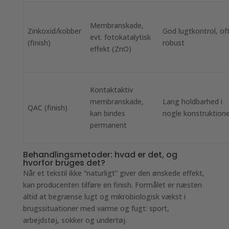
Membranskade,
Zinkoxid/kobber
God lugtkontrol, of
evt. fotokatalytisk
(finish)
robust
effekt (ZnO)
Kontaktaktiv
membranskade,
Lang holdbarhed i
QAC (finish)
kan bindes
nogle konstruktion
permanent
Behandlingsmetoder: hvad er det, og
hvorfor bruges det?
Når et tekstil ikke “naturligt” giver den ønskede effekt,
kan producenten tilføre en finish. Formålet er næsten
altid at begrænse lugt og mikrobiologisk vækst i
brugssituationer med varme og fugt: sport,
arbejdstøj, sokker og undertøj.