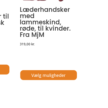
Læderhandsker
med
til
lammeskind,
sk
røde, til kvinder.
Fra MjM
319,00
kr.
Vælg muligheder
Dette
vare
har
flere