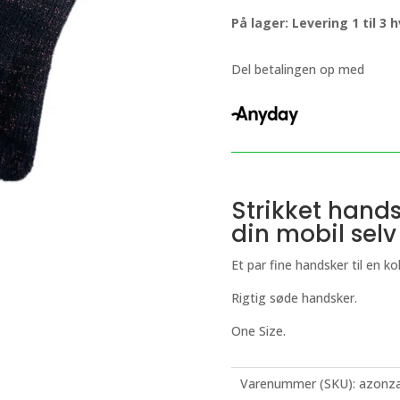
med
På lager: Levering 1 til 3
glimmer
og
cerise
Del betalingen op med
rød
antal
Strikket hand
din mobil sel
Et par fine handsker til en 
Rigtig søde handsker.
One Size.
Varenummer (SKU):
azonza