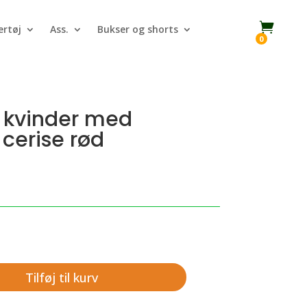

rtøj
Ass.
Bukser og shorts
0
l kvinder med
cerise rød
Tilføj til kurv