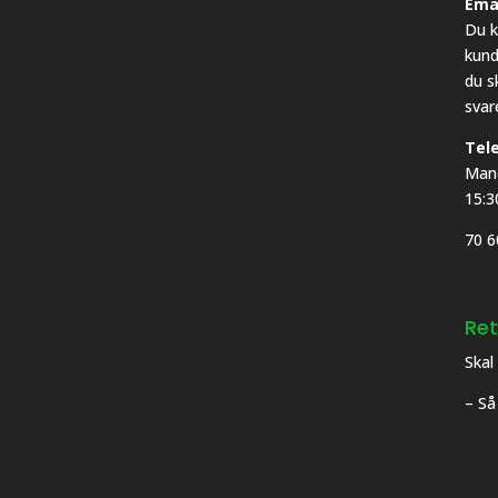
Ema
Du k
kund
du s
svar
Tel
Mand
15:3
70 6
Ret
Skal
– Så 