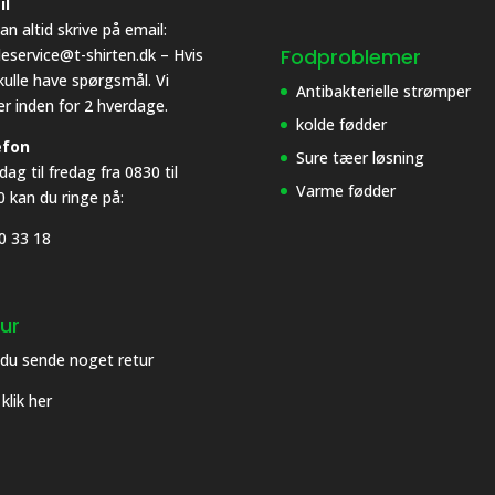
il
an altid skrive på email:
Fodproblemer
eservice@t-shirten.dk – Hvis
kulle have spørgsmål. Vi
Antibakterielle strømper
er inden for 2 hverdage.
kolde fødder
efon
Sure tæer løsning
ag til fredag fra 0830 til
Varme fødder
0 kan du ringe på:
0 33 18
Få 10% rabat
ur
PÅ ALT I SHOPPEN
 du sende noget retur
Udfyld med din email og få 10% rabat
klik her