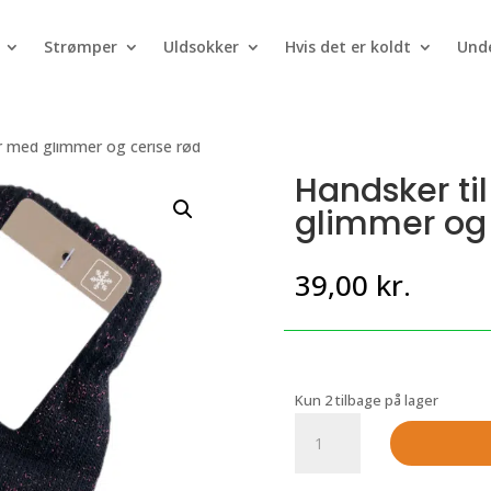
Strømper
Uldsokker
Hvis det er koldt
Unde
er med glimmer og cerise rød
Handsker ti
glimmer og 
39,00
kr.
Kun 2 tilbage på lager
Handsker
til
kvinder