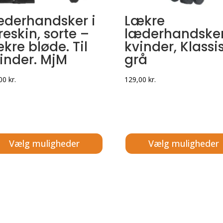
derhandsker i
Lækre
reskin, sorte –
læderhandsker 
kre bløde. Til
kvinder, Klassi
inder. MjM
grå
,00
kr.
129,00
kr.
Vælg muligheder
Vælg muligheder
e
Dette
vare
har
flere
nter.
varianter.