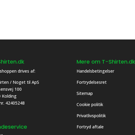
ghederne
Mulighederne
kan
es
vælges
på
siden
varesiden
hirten.dk
Mere om T-Shirten.d
hoppen drives af:
Handelsbetingelser
irten / Noget til ApS
Fortrydelsesret
asensvej 100
Sitemap
 Kolding
 nr. 42405248
Cookie politik
Privatlivspolitik
deservice
Fortryd aftale