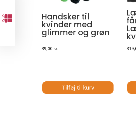
Læ
Handsker til
få
kvinder med
Læ
glimmer og grøn
kv
39,00
kr.
319
Tilføj til kurv
Dett
vare
har
flere
varia