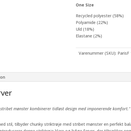
One Size
Recycled polyester (58%)
Polyamide (22%)
Uld (18%)
Elastane (2%)
Varenummer (SKU):
ParisF
ion
rver
 stribet mønster kombinerer tidløst design med imponerende komfort." 
 stil, tilbyder chunky striktrøje med stribet mønster en perfekt bal
troducerer denne striktrøje klare og livlige farver, der tiltrækker