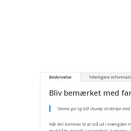
Beskrivelse
Yderligere informat
Bliv bemærket med fa
"Denne gul og blå chunky striktrøje med
Når det kommer til at stå ud i mængden med
med både æstetik og komfort i tankerne, in