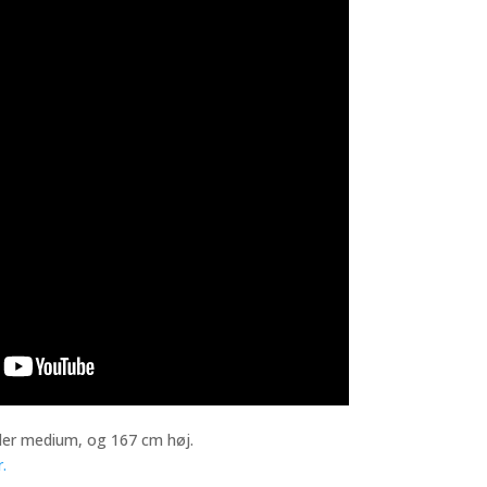
der medium, og 167 cm høj.
.