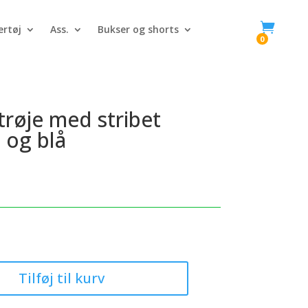

rtøj
Ass.
Bukser og shorts
0
trøje med stribet
 og blå
Tilføj til kurv