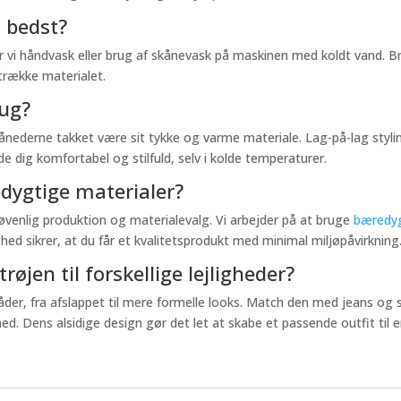
 bedst?
ler vi håndvask eller brug af skånevask på maskinen med koldt vand.
strække materialet.
rug?
termånederne takket være sit tykke og varme materiale. Lag-på-lag sty
e dig komfortabel og stilfuld, selv i kolde temperaturer.
edygtige materialer?
jøvenlig produktion og materialevalg. Vi arbejder på at bruge
bæredyg
d sikrer, at du får et kvalitetsprodukt med minimal miljøpåvirkning
røjen til forskellige lejligheder?
åder, fra afslappet til mere formelle looks. Match den med jeans og 
ed. Dens alsidige design gør det let at skabe et passende outfit til e