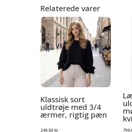
Relaterede varer
Læ
Klassisk sort
ul
uldtrøje med 3/4
mø
ærmer, rigtig pæn
kv
249,00
kr.
799