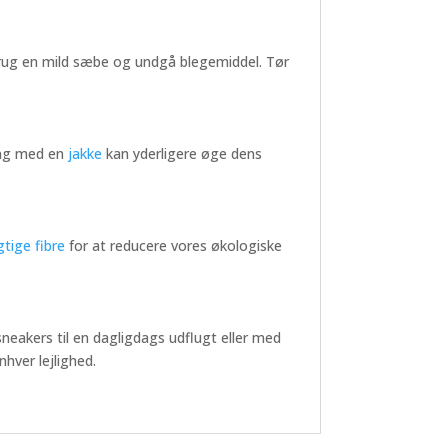
 Brug en mild sæbe og undgå blegemiddel. Tør
ling med en
jakke
kan yderligere øge dens
tige fibre
for at reducere vores økologiske
.
sneakers til en dagligdags udflugt eller med
nhver lejlighed.