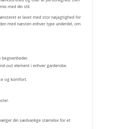
mis med din stil.
Mønsteret er lavet med stor nøjagtighed for
ære den med næsten enhver type underdel, om
le begivenheder.
tand-out element i enhver garderobe.
nce og komfort.
ster.
 vælger din sædvanlige størrelse for et