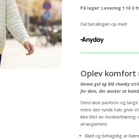
stribet
På lager: Levering 1 til 3
mønster,
gul
og
Del betalingen op med
blå
antal
Oplev komfort 
Denne gul og blå chunky stri
for dem, der ønsker at komb
Dens løse pasform og lange æ
mens den runde hals giver et 
ikke blot en modeerklæring; 
arrangement.
Blød og behagelig at bær