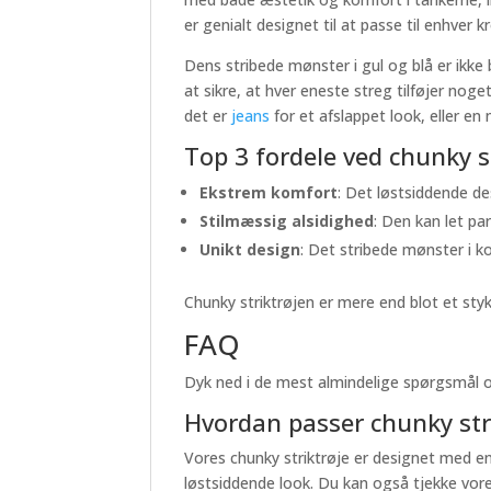
er genialt designet til at passe til enhver 
Dens stribede mønster i gul og blå er ikke
at sikre, at hver eneste streg tilføjer no
det er
jeans
for et afslappet look, eller en
Top 3 fordele ved chunky s
Ekstrem komfort
: Det løstsiddende de
Stilmæssig alsidighed
: Den kan let par
Unikt design
: Det stribede mønster i k
Chunky striktrøjen er mere end blot et sty
FAQ
Dyk ned i de mest almindelige spørgsmål 
Hvordan passer chunky stri
Vores chunky striktrøje er designet med en 
løstsiddende look. Du kan også tjekke vore