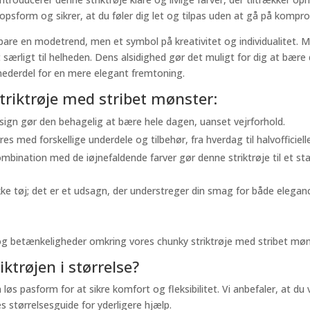
kropsform og sikrer, at du føler dig let og tilpas uden at gå på kompro
 bare en modetrend, men et symbol på kreativitet og individualitet. 
get særligt til helheden. Dens alsidighed gør det muligt for dig at b
 nederdel for en mere elegant fremtoning.
triktrøje med stribet mønster:
sign gør den behagelig at bære hele dagen, uanset vejrforhold.
res med forskellige underdele og tilbehør, fra hverdag til halvofficiel
ombination med de iøjnefaldende farver gør denne striktrøje til et s
kke tøj; det er et udsagn, der understreger din smag for både elega
og betænkeligheder omkring vores chunky striktrøje med stribet møn
ktrøjen i størrelse?
løs pasform for at sikre komfort og fleksibilitet. Vi anbefaler, at du
s størrelsesguide for yderligere hjælp.