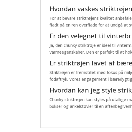
Hvordan vaskes striktrøjen
For at bevare striktrøjens kvalitet anbefa
fladt på en ren overflade for at undgå at 
Er den velegnet til vinterb
Ja, den chunky striktrøje er ideel til vin
varmeegenskaber. Den er perfekt til at hold
Er striktrøjen lavet af bær
Striktrøjen er fremstillet med fokus på mil
fodaftryk. Vores engagement i bæredygtighe
Hvordan kan jeg style strikt
Chunky striktrøjen kan styles på utallige m
bukser og ankelstøvler til en aftenbegivenh