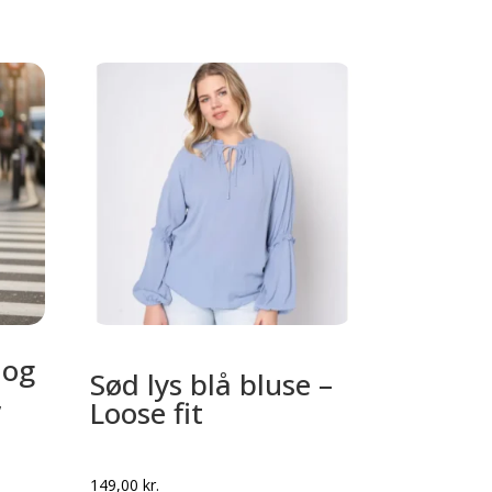
 og
Sød lys blå bluse –
,
Loose fit
149,00
kr.