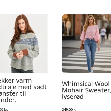
kker varm
Whimsical Wool
dtrøje med sødt
Mohair Sweater
nster til
lyserød
inder.
,00
kr.
249,00
kr.