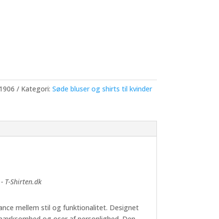
 1906
Kategori:
Søde bluser og shirts til kvinder
- T-Shirten.dk
ance mellem stil og funktionalitet. Designet
 opmærksomhed og oser af personlighed. Den