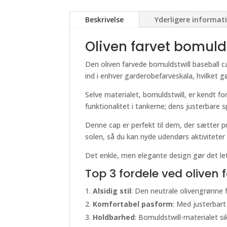
Beskrivelse
Yderligere informat
Oliven farvet bomuld
Den oliven farvede bomuldstwill baseball c
ind i enhver garderobefarveskala, hvilket 
Selve materialet, bomuldstwill, er kendt f
funktionalitet i tankerne; dens justerbare
Denne cap er perfekt til dem, der sætter p
solen, så du kan nyde udendørs aktiviteter
Det enkle, men elegante design gør det let
Top 3 fordele ved oliven 
Alsidig stil
: Den neutrale olivengrønne 
Komfortabel pasform
: Med justerbar
Holdbarhed
: Bomuldstwill-materialet si