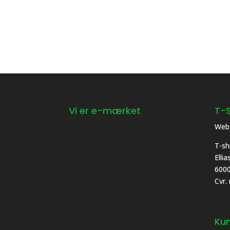
Vi er e-mærket
T-S
Webs
T-sh
Elli
6000
Cvr.
Kun