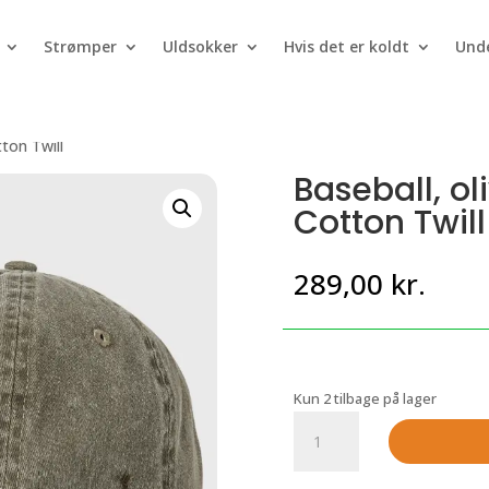
Strømper
Uldsokker
Hvis det er koldt
Unde
ton Twill
Baseball, ol
Cotton Twill
289,00
kr.
Kun 2 tilbage på lager
Baseball,
oliven
farvet