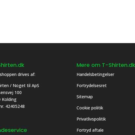
hirten.dk
Mere om T-Shirten.d
hoppen drives af:
Handelsbetingelser
irten / Noget til ApS
Fortrydelsesret
asensvej 100
Sitemap
 Kolding
 nr. 42405248
Cookie politik
Privatlivspolitik
deservice
Fortryd aftale