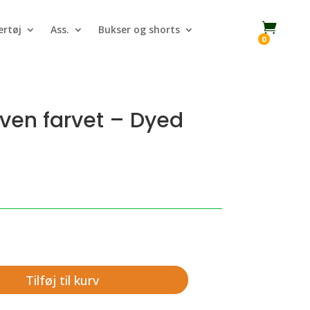

rtøj
Ass.
Bukser og shorts
0
iven farvet – Dyed
Tilføj til kurv