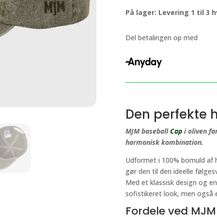
–
På lager: Levering 1 til 3
Dyed
Cotton
Twill
Del betalingen op med
antal
Den perfekte h
MJM baseball
Cap
i oliven fa
harmonisk kombination.
Udformet i 100% bomuld af hø
gør den til den ideelle følge
Med et klassisk design og en 
sofistikeret look, men også e
Fordele ved MJM