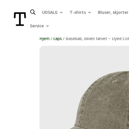
UDSALG
T-shirts
Bluser, skjorter
Service
Hjem
/
caps
/ Baseball, oliven farvet – Dyed Cot