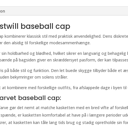
ion
stwill baseball cap
ap kombinerer klassisk stil med praktisk anvendelighed. Dens diskret
gør den alsidig til forskellige modesammenhænge.
or sin holdbarhed og blødhed, hvilket sikrer en langvarig og behageli
 spænde på bagsiden giver en skræddersyet pasform, der kan tilpasses 
ris på både stil og funktion. Den let buede skygge tilbyder både et 
 uden bekymringer om solens stråler.
 at kombinere med forskellige outfits, fra afslappede dage i byen til
farvet baseball cap:
farve gør det nemt at matche kasketten med en bred vifte af forskell
t spænde, er kasketten komfortabel at have på i længere perioder ud
krer, at kasketten kan tåle lang tids brug og stadig opretholde sin fo