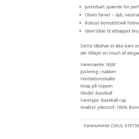
Justerbart spænde for per
Oliven farvet – dyb, neutr
Robust bomuldstwill forbe
Ideel både til afslappet br
Dette tilbehør er ikke bare e
der tilføjer en touch af eleg
Varemærke: MJM
Justering i nakken
Ventilationshuller
Knap på toppen
Model: Baseball
Varetype: Baseball cap
Kvalitet yderstof: 100% Bom
Varenummer (SKU):
01015