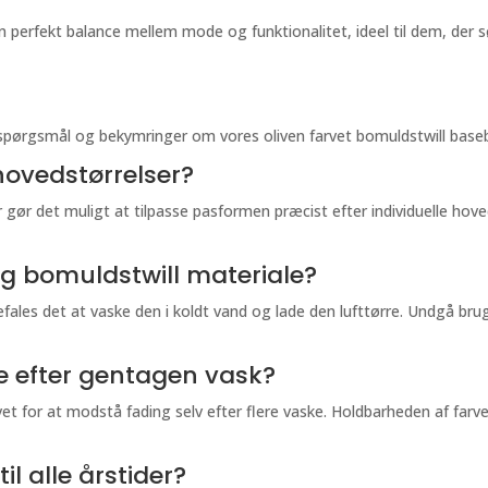
erfekt balance mellem mode og funktionalitet, ideel til dem, der søg
 spørgsmål og bekymringer om vores oliven farvet bomuldstwill baseb
 hovedstørrelser?
 gør det muligt at tilpasse pasformen præcist efter individuelle hove
g bomuldstwill materiale?
fales det at vaske den i koldt vand og lade den lufttørre. Undgå bru
ve efter gentagen vask?
et for at modstå fading selv efter flere vaske. Holdbarheden af farven
il alle årstider?