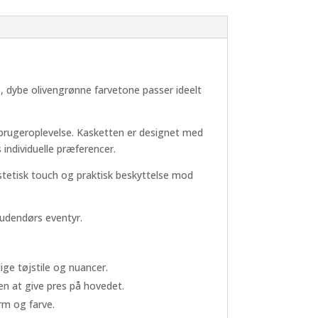
e, dybe olivengrønne farvetone passer ideelt
g brugeroplevelse. Kasketten er designet med
individuelle præferencer.
æstetisk touch og praktisk beskyttelse mod
 udendørs eventyr.
ige tøjstile og nuancer.
en at give pres på hovedet.
rm og farve.