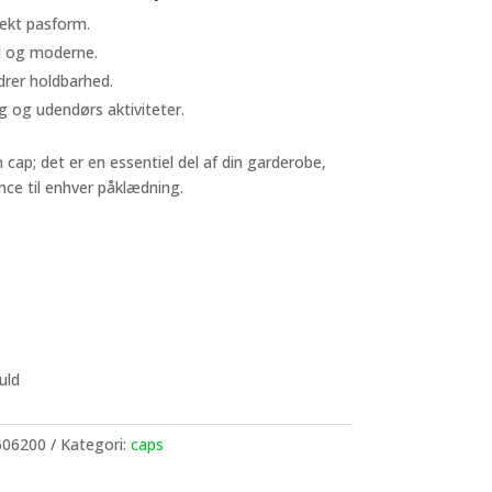
fekt pasform.
al og moderne.
drer holdbarhed.
ug og udendørs aktiviteter.
n cap; det er en essentiel del af din garderobe,
ance til enhver påklædning.
uld
606200
Kategori:
caps