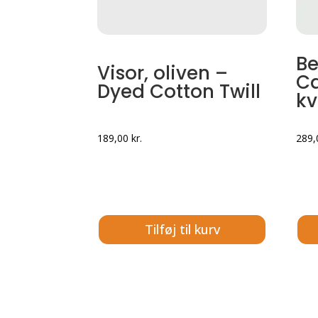
Be
Visor, oliven –
Ca
Dyed Cotton Twill
kv
189,00
kr.
289
Tilføj til kurv