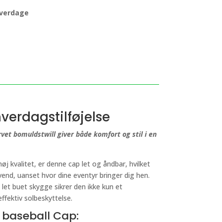
 hverdage
verdagstilføjelse
rvet bomuldstwill giver både komfort og stil i en
j kvalitet, er denne cap let og åndbar, hvilket
svend, uanset hvor dine eventyr bringer dig hen.
let buet skygge sikrer den ikke kun et
ffektiv solbeskyttelse.
 baseball Cap: