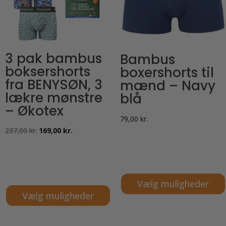
3 pak bambus
Bambus
boksershorts
boxershorts til
fra BENYSØN, 3
mænd – Navy
lækre mønstre
blå
– Økotex
79,00
kr.
Den
Den
237,00
kr.
169,00
kr.
oprindelige
aktuelle
pris
pris
var:
er:
Vælg muligheder
237,00 kr..
169,00 kr..
Vælg muligheder
Dette
Dette
vare
vare