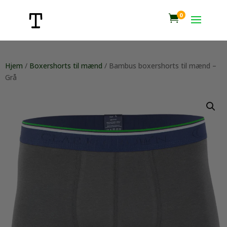
0

Hjem
/
Boxershorts til mænd
/ Bambus boxershorts til mænd –
Grå