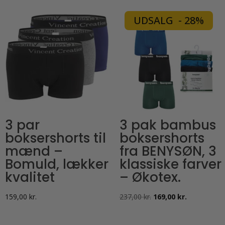
har
har
flere
UDSALG - 28%
flere
varianter.
varianter.
Mulighederne
Mulighederne
kan
kan
vælges
vælges
på
på
varesiden
varesiden
3 par
3 pak bambus
boksershorts til
boksershorts
mænd –
fra BENYSØN, 3
Bomuld, lækker
klassiske farver
kvalitet
– Økotex.
Den
Den
159,00
kr.
237,00
kr.
169,00
kr.
oprindelige
aktuelle
pris
pris