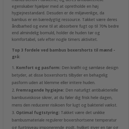
egenskaber hjælper med at opretholde en høj
hygiejnestandard. Desuden er de miljøvenlige, da
bambus er en bæredygtig ressource. Takket være deres
åndbarhed og evne til at absorbere fugt op til 70% bedre
end almindelig bomuld, holder de huden tør og
komfortabel, selv efter nogle timers aktivitet.
Top 3 fordele ved bambus boxershorts til mænd -
grå:
Komfort og pasform:
Den krølfri og sømløse design
betyder, at disse boxershorts tilbyder en behagelig
pasform uden at klemme eller irritere huden.
Fremragende hygiejne:
Den naturligt antibakterielle
bambusviskose sikrer, at du føler dig frisk hele dagen,
mens den reducerer risikoen for lugt og bakteriel vækst.
Optimal fugtstyring:
Takket være det unikke
bambusmateriale regulerer boxershortsene temperatur
og fugtniveau imponerende godt, hvilket giver en tør og