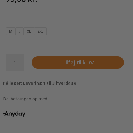
M
L
XL
2XL
Bambus
Tilføj til kurv
boxershorts
til
mænd
På lager: Levering 1 til 3 hverdage
-
Grå
antal
Del betalingen op med