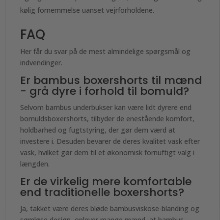
kølig fornemmelse uanset vejrforholdene.
FAQ
Her får du svar på de mest almindelige spørgsmål og
indvendinger.
Er bambus boxershorts til mænd
- grå dyre i forhold til bomuld?
Selvom bambus underbukser kan være lidt dyrere end
bomuldsboxershorts, tilbyder de enestående komfort,
holdbarhed og fugtstyring, der gør dem værd at
investere i. Desuden bevarer de deres kvalitet vask efter
vask, hvilket gør dem til et økonomisk fornuftigt valg i
længden.
Er de virkelig mere komfortable
end traditionelle boxershorts?
Ja, takket være deres bløde bambusviskose-blanding og
sømløse design, oplever mange mænd, at bambus