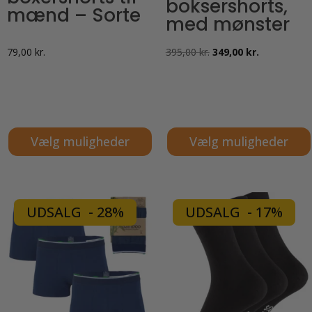
boksershorts,
mænd – Sorte
med mønster
Den
Den
79,00
kr.
395,00
kr.
349,00
kr.
oprindelige
aktuelle
pris
pris
var:
er:
395,00 kr..
349,00 kr..
Vælg muligheder
Vælg muligheder
Dette
Dette
vare
vare
har
har
UDSALG - 28%
UDSALG - 17%
flere
flere
varianter.
varianter.
Mulighederne
Mulighederne
kan
kan
vælges
vælges
på
på