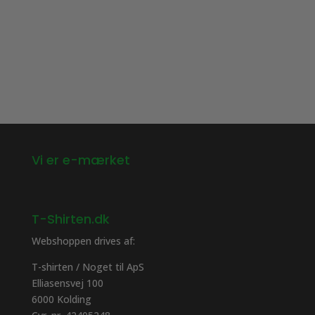
varianter.
varianter.
Mulighederne
Mulighederne
kan
kan
vælges
vælges
på
på
varesiden
varesiden
Vi er e-mærket
T-Shirten.dk
Webshoppen drives af:
T-shirten / Noget til ApS
Elliasensvej 100
6000 Kolding