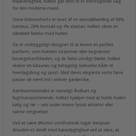
miljøvenlighed, hvilket gør dem til et fremragende valg
for den moderne mand.
Disse boksershorts er lavet af en specialblanding af 68%
bambus, 28% bomuld og 4% elastan, hvilket sikrer en
silkeblød følelse mod huden.
De er omhyggeligt designet til at levere en perfekt
pasform, som hverken strammer eller begrænser
bevægelsesfriheden, og de føles utroligt bløde, hvilket
skaber en luksuriøs og behagelig oplevelse både til
hverdagsbrug og sport. Med deres elegante sorte farve
passer de nemt ind i enhver garderobe.
Bambusmaterialet er naturligt åndbart og
fugttransporterende, hvilket hjælper med at holde huden
kølig og tør – selv under intens fysisk aktivitet eller
varme omgivelser.
Ved at være Økotex-certificerede tager Benysøn
desuden et skridt mod bæredygtighed ved at sikre, at