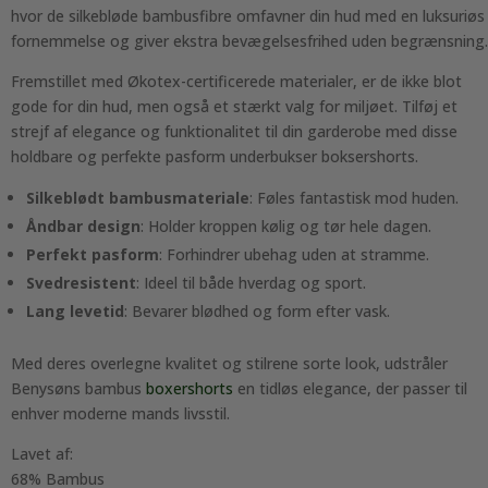
hvor de silkebløde bambusfibre omfavner din hud med en luksuriøs
fornemmelse og giver ekstra bevægelsesfrihed uden begrænsning.
Fremstillet med Økotex-certificerede materialer, er de ikke blot
gode for din hud, men også et stærkt valg for miljøet. Tilføj et
strejf af elegance og funktionalitet til din garderobe med disse
holdbare og perfekte pasform underbukser boksershorts.
Silkeblødt bambusmateriale
: Føles fantastisk mod huden.
Åndbar design
: Holder kroppen kølig og tør hele dagen.
Perfekt pasform
: Forhindrer ubehag uden at stramme.
Svedresistent
: Ideel til både hverdag og sport.
Lang levetid
: Bevarer blødhed og form efter vask.
Med deres overlegne kvalitet og stilrene sorte look, udstråler
Benysøns bambus
boxershorts
en tidløs elegance, der passer til
enhver moderne mands livsstil.
Lavet af:
68% Bambus