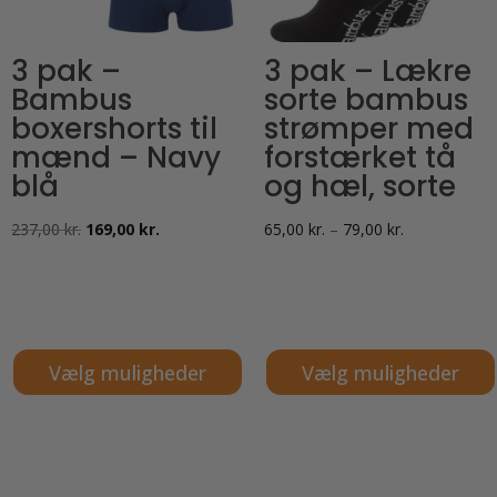
varesiden
varesiden
3 pak –
3 pak – Lækre
Bambus
sorte bambus
boxershorts til
strømper med
mænd – Navy
forstærket tå
blå
og hæl, sorte
Den
Den
Prisinterval:
237,00
kr.
169,00
kr.
65,00
kr.
–
79,00
kr.
oprindelige
aktuelle
65,00 kr.
pris
pris
til
var:
er:
79,00 kr.
237,00 kr..
169,00 kr..
Vælg muligheder
Vælg muligheder
Dette
Dette
vare
vare
har
har
flere
flere