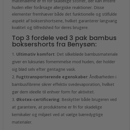
materialerne er fri for skadelige stoffer, der kan irritere
huden eller forårsage allergiske reaktioner. Disse
elementer fremhæver både det funktionelle og stilfulde
aspekt af boksershortsene, hvilket garanterer langvarig
kvalitet og tilfredshed for deres brugere.
Top 3 fordele ved 3 pak bambus
boksershorts fra Benysøn:
Ultimativ komfort
: Det silkebløde bambusmateriale
giver en luksuriøs fornemmelse mod huden, der holder
sig blød selv efter gentagne vask.
Fugttransporterende egenskaber
: Åndbarheden i
bambusfibrene sikrer effektiv svedevaporation, hvilket
gør dem ideelle til enhver form for aktivitet.
Økotex-certificering
: Beskytter både brugeren ved
at garantere, at produkterne er fri for skadelige
kemikalier og miljøet ved at vælge bæredygtige
materialer.