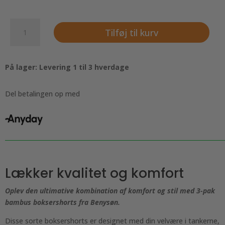
3
Tilføj til kurv
pak
bambus
boksershorts
På lager: Levering 1 til 3 hverdage
fra
BENYSØN,
sort
Del betalingen op med
-
Økotex.
antal
Lækker kvalitet og komfort
Oplev den ultimative kombination af komfort og stil med 3-pak
bambus boksershorts fra Benysøn.
Disse sorte boksershorts er designet med din velvære i tankerne,