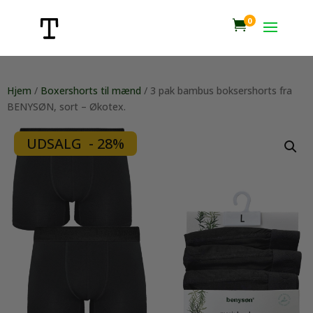
0

Hjem
/
Boxershorts til mænd
/ 3 pak bambus boksershorts fra
BENYSØN, sort – Økotex.
UDSALG - 28%