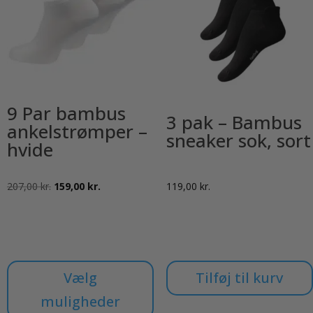
9 Par bambus
3 pak – Bambus
ankelstrømper –
sneaker sok, sort
hvide
Den
Den
207,00
kr.
159,00
kr.
119,00
kr.
oprindelige
aktuelle
pris
pris
var:
er:
207,00 kr..
159,00 kr..
Vælg
Tilføj til kurv
muligheder