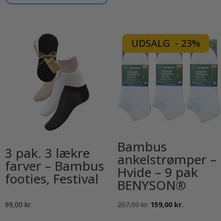
Dette
vare
har
UDSALG - 23%
flere
varianter.
Mulighederne
kan
vælges
på
varesiden
Bambus
3 pak. 3 lækre
ankelstrømper –
farver – Bambus
Hvide – 9 pak
footies, Festival
BENYSON®
Den
Den
99,00
kr.
207,00
kr.
159,00
kr.
oprindelige
aktuelle