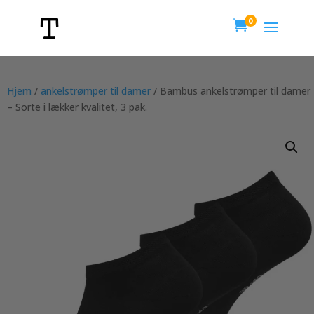
0

Hjem
/
ankelstrømper til damer
/ Bambus ankelstrømper til damer
– Sorte i lækker kvalitet, 3 pak.