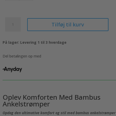
Bambus
Tilføj til kurv
ankelstrømper
til
damer
På lager: Levering 1 til 3 hverdage
-
Sorte
i
Del betalingen op med
lækker
kvalitet,
3
pak.
antal
Oplev Komforten Med Bambus
Ankelstrømper
Opdag den ultimative komfort og stil med bambus ankelstrømper