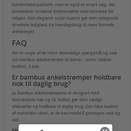
komfortabel pasform, men er også et smart valg, der
kombinerer moderne funktionalitet med omtanke for
miljøet. Den elegante sorte nuance gør dem velegnede
til enhver lejlighed, fra hverdagsbrug til mere formelle
anledninger.
FAQ
Her er nogle af de mest almindelige spørgsmål og svar
om bambus ankelstrømper til damer - sorte i lækker
kvalitet, 3 pak.
Er bambus ankelstrømper holdbare
nok til daglig brug?
Ja, bambus ankelstrømperne er designet med
forstærkede hæl og tå, hvilket gør dem særligt
slidstærke og holdbare til daglig brug. Den høje kvalitet
af materialer sikrer, at de kan modstå gentagen vask og
slid.
Hvordan er pasformen på disse