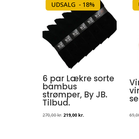
UDSALG - 18%
6 par Lækre sorte
Vi
bambus
vi
strømper, By JB.
se
Tilbud.
Den
Den
270,00
kr.
219,00
kr.
69,
oprindelige
aktuelle
pris
pris
var:
er: