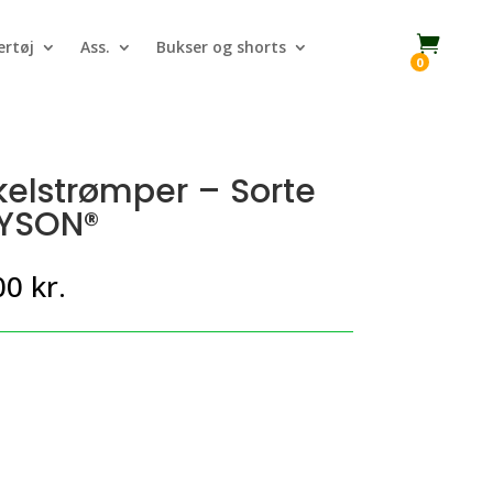

rtøj
Ass.
Bukser og shorts
0
elstrømper – Sorte
NYSON®
Prisinterval:
00
kr.
62,00 kr.
til
69,00 kr.