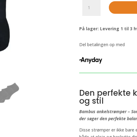
Bambus
ankelstrømper
-
Sorte
På lager: Levering 1 til 3
-
3
pak
Del betalingen op med
BENYSON®
antal
Den perfekte 
og stil
Bambus ankelstrømper – Sort
der søger den perfekte bala
Disse strømper er ikke bare e
både at pleje og beskytte 