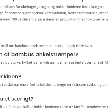
r risikoen for ubehagelige lugte og holder fødderne friske længere.
ge åndbarhed sikrer optimal luftcirkulation, hvilket forhindrer overop
ndard 100 certificering garanterer en produktion med fokus på miljø 
pørgsmål om bambus ankelstrømper - Sorte - 3 pak BENYSON.
n af bambus ankelstrømper?
d og styrke, hvilket gør ankelstrømperne resistente over for slid. 
askinen?
 i vaskemaskinen. Det anbefales at bruge en skånsom cyklus og und
let særligt?
lt og åndbart, hvilket holder fødderne tørre og lugtfri. Derudover e