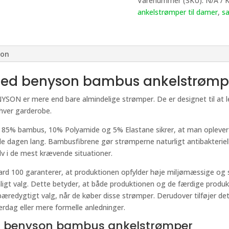
Varenummer (SKU):
N/A
K
ankelstrømper til damer
,
sa
ion
med benyson bambus ankelstrømp
YSON er mere end bare almindelige strømper. De er designet til at l
nhver garderobe.
% bambus, 10% Polyamide og 5% Elastane sikrer, at man oplever den
e dagen lang. Bambusfibrene gør strømperne naturligt antibakteriell
lv i de mest krævende situationer.
rd 100 garanterer, at produktionen opfylder høje miljømæssige og so
igt valg. Dette betyder, at både produktionen og de færdige produkter 
bæredygtigt valg, når de køber disse strømper. Derudover tilføjer det 
hverdag eller mere formelle anledninger.
ved benyson bambus ankelstrømper