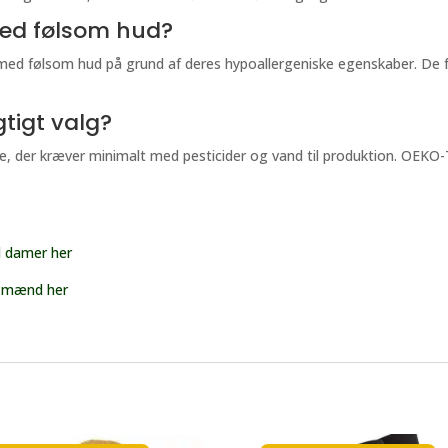
 med følsom hud?
med følsom hud på grund af deres hypoallergeniske egenskaber. De f
gtigt valg?
le, der kræver minimalt med pesticider og vand til produktion. OEKO-
il damer her
il mænd her