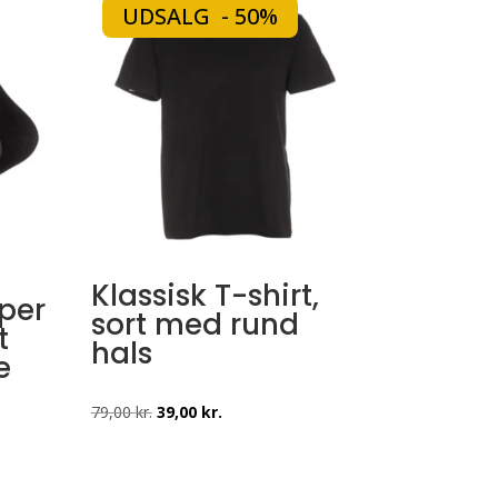
UDSALG - 50%
Klassisk T-shirt,
per
sort med rund
t
hals
e
Den
Den
79,00
kr.
39,00
kr.
oprindelige
aktuelle
pris
pris
var:
er: