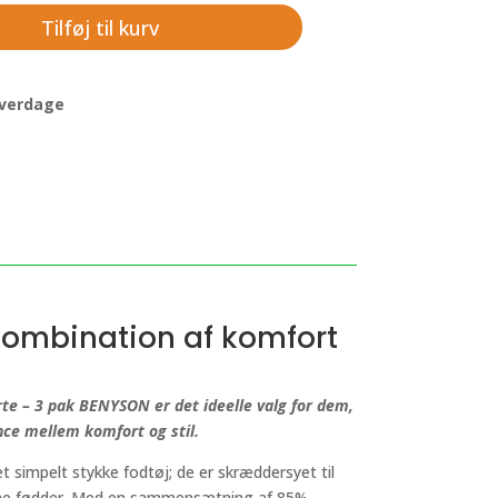
Tilføj til kurv
 hverdage
kombination af komfort
e – 3 pak BENYSON er det ideelle valg for dem,
nce mellem komfort og stil.
t simpelt stykke fodtøj; de er skræddersyet til
dine fødder. Med en sammensætning af 85%