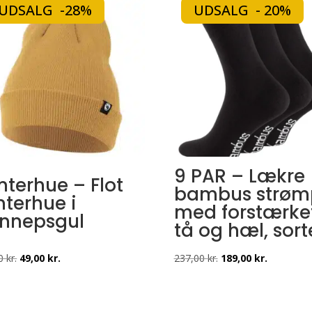
UDSALG -28%
UDSALG - 20%
9 PAR – Lækre
nterhue – Flot
bambus strøm
nterhue i
med forstærke
nnepsgul
tå og hæl, sort
Den
Den
Den
Den
00
kr.
49,00
kr.
237,00
kr.
189,00
kr.
oprindelige
aktuelle
oprindelige
aktuelle
pris
pris
pris
pris
var:
er:
var:
er: