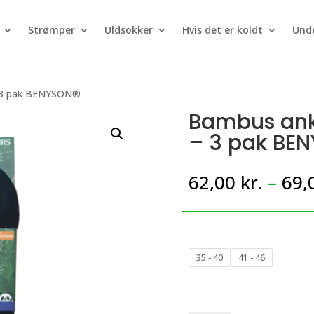
Strømper
Uldsokker
Hvis det er koldt
Unde
– 3 pak BENYSON®
Bambus ank
– 3 pak BE
62,00
kr.
–
69,
35 - 40
41 - 46