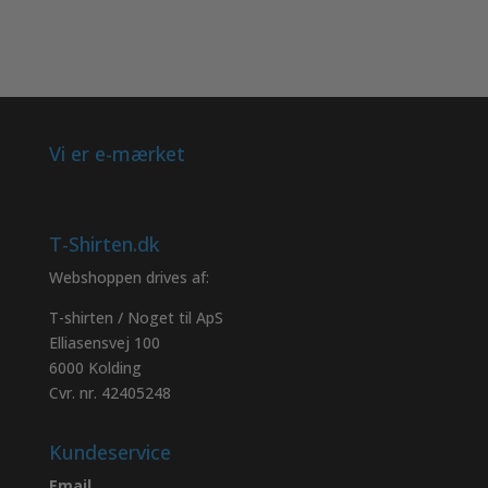
vælges
vælges
på
på
varesiden
varesiden
Vi er e-mærket
T-Shirten.dk
Webshoppen drives af:
T-shirten / Noget til ApS
Elliasensvej 100
6000 Kolding
Cvr. nr. 42405248
Kundeservice
Email