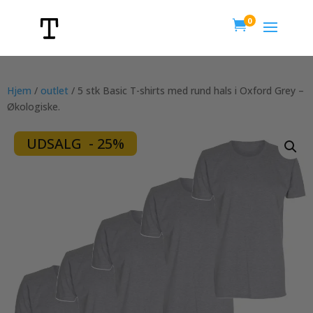
0

Hjem
/
outlet
/ 5 stk Basic T-shirts med rund hals i Oxford Grey –
Økologiske.
UDSALG - 25%