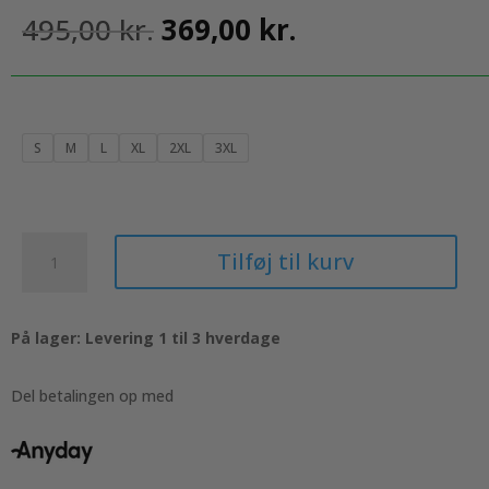
Den
Den
495,00
kr.
369,00
kr.
oprindelige
aktuelle
pris
pris
var:
er:
495,00 kr..
369,00 kr..
S
M
L
XL
2XL
3XL
5
Tilføj til kurv
stk
Basic
T-
På lager: Levering 1 til 3 hverdage
shirts
med
rund
Del betalingen op med
hals
i
Oxford