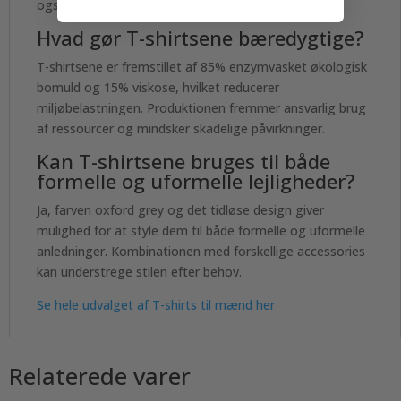
også T-shirtsenes levetid.
Hvad gør T-shirtsene bæredygtige?
T-shirtsene er fremstillet af 85% enzymvasket økologisk
bomuld og 15% viskose, hvilket reducerer
miljøbelastningen. Produktionen fremmer ansvarlig brug
af ressourcer og mindsker skadelige påvirkninger.
Kan T-shirtsene bruges til både
formelle og uformelle lejligheder?
Ja, farven oxford grey og det tidløse design giver
mulighed for at style dem til både formelle og uformelle
anledninger. Kombinationen med forskellige accessories
kan understrege stilen efter behov.
Se hele udvalget af T-shirts til mænd her
Relaterede varer