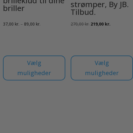
brilleklud til dine
strømper, By JB.
briller
Tilbud.
Prisinterval:
Den
Den
37,00
kr.
–
89,00
kr.
270,00
kr.
219,00
kr.
37,00 kr.
oprindelige
aktuelle
til
pris
pris
89,00 kr.
var:
er:
270,00 kr..
219,00 kr..
Vælg
Vælg
muligheder
muligheder
Dette
Dette
vare
vare
har
har
flere
flere
varianter.
varianter.
Mulighederne
Mulighederne
kan
kan