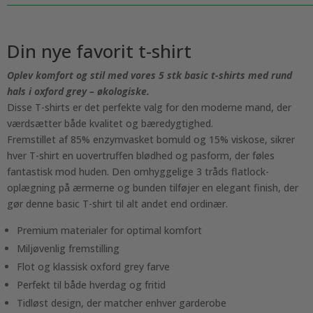
Grey
-
Økologiske.
Din nye favorit t-shirt
antal
Oplev komfort og stil med vores 5 stk basic t-shirts med rund
hals i oxford grey – økologiske.
Disse T-shirts er det perfekte valg for den moderne mand, der
værdsætter både kvalitet og bæredygtighed.
Fremstillet af 85% enzymvasket bomuld og 15% viskose, sikrer
hver T-shirt en uovertruffen blødhed og pasform, der føles
fantastisk mod huden. Den omhyggelige 3 tråds flatlock-
oplægning på ærmerne og bunden tilføjer en elegant finish, der
gør denne basic T-shirt til alt andet end ordinær.
Premium materialer for optimal komfort
Miljøvenlig fremstilling
Flot og klassisk oxford grey farve
Perfekt til både hverdag og fritid
Tidløst design, der matcher enhver garderobe