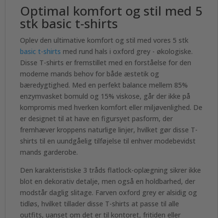
Optimal komfort og stil med 5
stk basic t-shirts
Oplev den ultimative komfort og stil med vores 5 stk
basic t-shirts
med rund hals i oxford grey - økologiske.
Disse T-shirts er fremstillet med en forståelse for den
moderne mands behov for både æstetik og
bæredygtighed. Med en perfekt balance mellem 85%
enzymvasket bomuld og 15% viskose, går der ikke på
kompromis med hverken komfort eller miljøvenlighed. De
er designet til at have en figursyet pasform, der
fremhæver kroppens naturlige linjer, hvilket gør disse T-
shirts til en uundgåelig tilføjelse til enhver modebevidst
mands garderobe.
Den karakteristiske 3 tråds flatlock-oplægning sikrer ikke
blot en dekorativ detalje, men også en holdbarhed, der
modstår daglig slitage. Farven oxford grey er alsidig og
tidløs, hvilket tillader disse T-shirts at passe til alle
outfits, uanset om det er til kontoret, fritiden eller