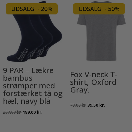
UDSALG - 20%
UDSALG - 50%
9 PAR – Lækre
Fox V-neck T-
bambus
shirt, Oxford
strømper med
Gray.
forstærket tå og
hæl, navy blå
Den
Den
79,00
kr.
39,50
kr.
Den
Den
237,00
kr.
189,00
kr.
oprindelige
aktuelle
oprindelige
aktuelle
pris
pris
pris
pris
var:
er: