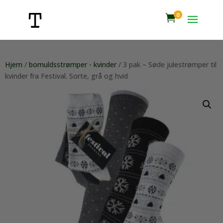
0

Hjem
/
bomuldsstrømper - kvinder
/ 3 pak – Søde julestrømper til
kvinder fra Festival. Sorte, grå og hvid