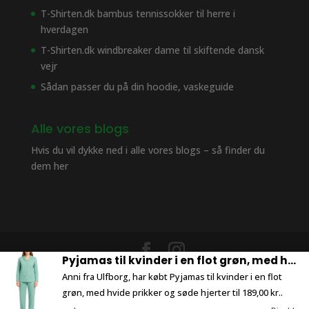
T-Shirten.dk bambus tennissokker til herre i
hverdagen
T-Shirten.dk windbreaker dame til skiftende dansk
vejr
Sådan passer du på din hoodie, vaskeguide
Alle vores blogs
Hvis du vil dykke ned i alle vores blogs – så finder du
dem her
Pyjamas til kvinder i en flot grøn, med hvide prikker og søde hjerter
1
Design lavet af
The Morning Show
Anni fra Ulfborg, har købt Pyjamas til kvinder i en flot
grøn, med hvide prikker og søde hjerter til 189,00 kr..