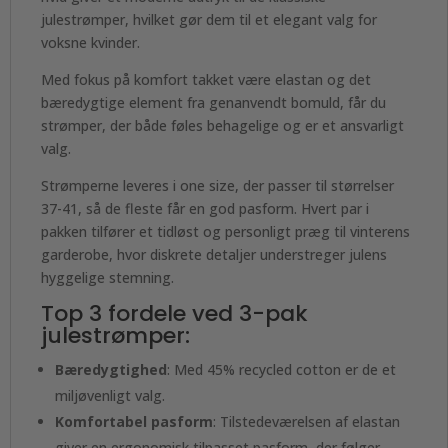
julestrømper, hvilket gør dem til et elegant valg for
voksne kvinder.
Med fokus på komfort takket være elastan og det
bæredygtige element fra genanvendt bomuld, får du
strømper, der både føles behagelige og er et ansvarligt
valg.
Strømperne leveres i one size, der passer til størrelser
37-41, så de fleste får en god pasform. Hvert par i
pakken tilfører et tidløst og personligt præg til vinterens
garderobe, hvor diskrete detaljer understreger julens
hyggelige stemning.
Top 3 fordele ved 3-pak
julestrømper:
Bæredygtighed
: Med 45% recycled cotton er de et
miljøvenligt valg.
Komfortabel pasform
: Tilstedeværelsen af elastan
giver en ergonomisk tilpasset pasform, der følger