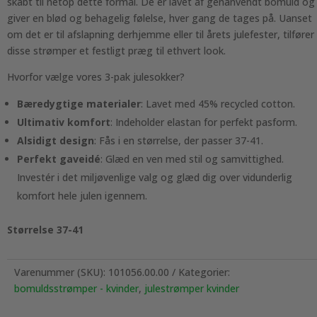
skabt til netop dette formål. De er lavet af genanvendt bomuld og
giver en blød og behagelig følelse, hver gang de tages på. Uanset
om det er til afslapning derhjemme eller til årets julefester, tilfører
disse strømper et festligt præg til ethvert look.
Hvorfor vælge vores 3-pak julesokker?
Bæredygtige materialer
: Lavet med 45% recycled cotton.
Ultimativ komfort
: Indeholder elastan for perfekt pasform.
Alsidigt design
: Fås i en størrelse, der passer 37-41.
Perfekt gaveidé
: Glæd en ven med stil og samvittighed.
Investér i det miljøvenlige valg og glæd dig over vidunderlig
komfort hele julen igennem.
Størrelse 37-41
Varenummer (SKU):
101056.00.00
Kategorier:
bomuldsstrømper - kvinder
,
julestrømper kvinder