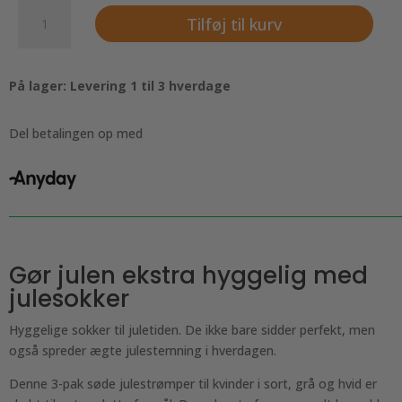
3
Tilføj til kurv
pak
-
Søde
På lager: Levering 1 til 3 hverdage
julestrømper
til
kvinder
Del betalingen op med
fra
Festival.
Sorte,
grå
og
hvid
Gør julen ekstra hyggelig med
antal
julesokker
Hyggelige sokker til juletiden. De ikke bare sidder perfekt, men
også spreder ægte julestemning i hverdagen.
Denne 3-pak søde julestrømper til kvinder i sort, grå og hvid er