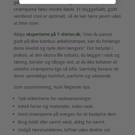
gøre farverne mere matte og udtørre fibrene, så
strømperne føles mindre bløde. Et skyggefuldt, godt
ventileret sted er optimalt, så de kan tørre jævnt uden
at blive stive.
Ifølge
eksperterne på T-shirten.dk
, “Hvis du passer
godt på dine bambus ankelstrømper, kan du forlænge
deres levetid og nyde dem længere.” Det betyder i
praksis, at den ekstra lille indsats, du lægger i vask og
tørring, betaler sig tilbage ved, at du ikke behøver at
udskifte strømperne lige så ofte. Samtidig bevarer de
deres oprindelige komfort, pasform og udseende.
Som opsummering, husk følgende tips:
Tjek etiketterne for vaskeanvisninger.
Adskil farver og materialer, inden vask.
Vend strømperne på vrangen for at beskytte dem.
Brug koldt eller varmt vand, aldrig for varmt.
Undgå tørretumbleren, lufttør uden direkte sol.