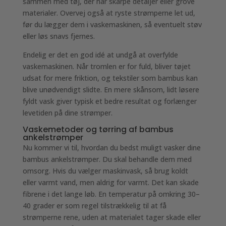
sammen med tøj, der har skarpe detaljer eller grove
materialer. Overvej også at ryste strømperne let ud,
før du lægger dem i vaskemaskinen, så eventuelt støv
eller løs snavs fjernes.
Endelig er det en god idé at undgå at overfylde
vaskemaskinen. Når tromlen er for fuld, bliver tøjet
udsat for mere friktion, og tekstiler som bambus kan
blive unødvendigt slidte. En mere skånsom, lidt løsere
fyldt vask giver typisk et bedre resultat og forlænger
levetiden på dine strømper.
Vaskemetoder og tørring af bambus
ankelstrømper
Nu kommer vi til, hvordan du bedst muligt vasker dine
bambus ankelstrømper. Du skal behandle dem med
omsorg. Hvis du vælger maskinvask, så brug koldt
eller varmt vand, men aldrig for varmt. Det kan skade
fibrene i det lange løb. En temperatur på omkring 30–
40 grader er som regel tilstrækkelig til at få
strømperne rene, uden at materialet tager skade eller