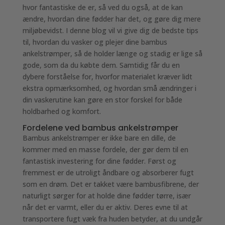
hvor fantastiske de er, så ved du også, at de kan
ændre, hvordan dine fødder har det, og gøre dig mere
miljøbevidst. I denne blog vil vi give dig de bedste tips
til, hvordan du vasker og plejer dine bambus
ankelstrømper, så de holder længe og stadig er lige så
gode, som da du købte dem. Samtidig får du en
dybere forståelse for, hvorfor materialet kræver lidt
ekstra opmærksomhed, og hvordan små ændringer i
din vaskerutine kan gøre en stor forskel for både
holdbarhed og komfort.
Fordelene ved bambus ankelstrømper
Bambus ankelstrømper er ikke bare en dille, de
kommer med en masse fordele, der gør dem til en
fantastisk investering for dine fødder. Først og
fremmest er de utroligt åndbare og absorberer fugt
som en drøm. Det er takket være bambusfibrene, der
naturligt sørger for at holde dine fødder tørre, især
når det er varmt, eller du er aktiv. Deres evne til at
transportere fugt væk fra huden betyder, at du undgår