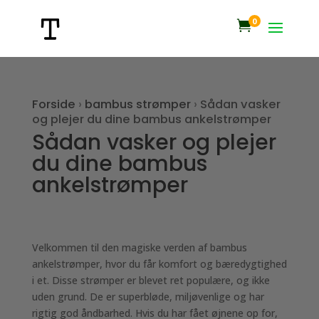
0

Forside
›
bambus strømper
›
Sådan vasker
og plejer du dine bambus ankelstrømper
Sådan vasker og plejer
du dine bambus
ankelstrømper
Velkommen til den magiske verden af bambus
ankelstrømper, hvor du får komfort og bæredygtighed
i et. Disse strømper er blevet ret populære, og ikke
uden grund. De er superbløde, miljøvenlige og har
rigtig god åndbarhed. Hvis du har fået øjnene op for,