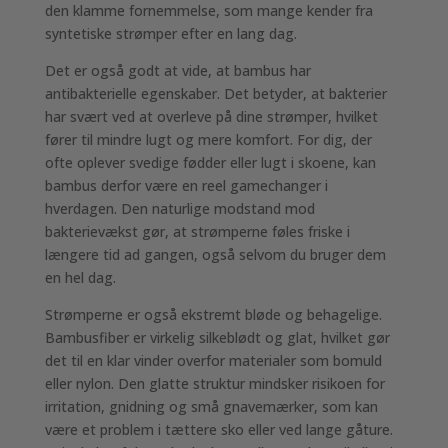
den klamme fornemmelse, som mange kender fra
syntetiske strømper efter en lang dag.
Det er også godt at vide, at bambus har
antibakterielle egenskaber. Det betyder, at bakterier
har svært ved at overleve på dine strømper, hvilket
fører til mindre lugt og mere komfort. For dig, der
ofte oplever svedige fødder eller lugt i skoene, kan
bambus derfor være en reel gamechanger i
hverdagen. Den naturlige modstand mod
bakterievækst gør, at strømperne føles friske i
længere tid ad gangen, også selvom du bruger dem
en hel dag.
Strømperne er også ekstremt bløde og behagelige.
Bambusfiber er virkelig silkeblødt og glat, hvilket gør
det til en klar vinder overfor materialer som bomuld
eller nylon. Den glatte struktur mindsker risikoen for
irritation, gnidning og små gnavemærker, som kan
være et problem i tættere sko eller ved lange gåture.