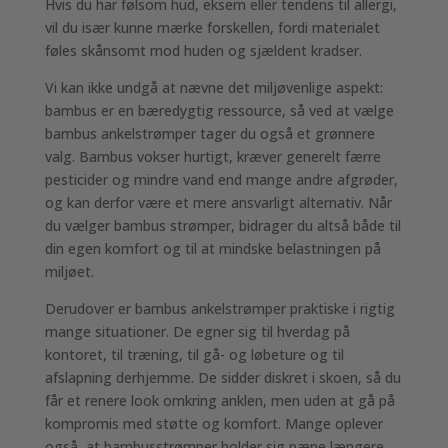
Hvis du har følsom hud, eksem eller tendens til allergi,
vil du især kunne mærke forskellen, fordi materialet
føles skånsomt mod huden og sjældent kradser.
Vi kan ikke undgå at nævne det miljøvenlige aspekt:
bambus er en bæredygtig ressource, så ved at vælge
bambus ankelstrømper tager du også et grønnere
valg. Bambus vokser hurtigt, kræver generelt færre
pesticider og mindre vand end mange andre afgrøder,
og kan derfor være et mere ansvarligt alternativ. Når
du vælger bambus strømper, bidrager du altså både til
din egen komfort og til at mindske belastningen på
miljøet.
Derudover er bambus ankelstrømper praktiske i rigtig
mange situationer. De egner sig til hverdag på
kontoret, til træning, til gå- og løbeture og til
afslapning derhjemme. De sidder diskret i skoen, så du
får et renere look omkring anklen, men uden at gå på
kompromis med støtte og komfort. Mange oplever
også, at bambusstrømper holder sig pæne længere,