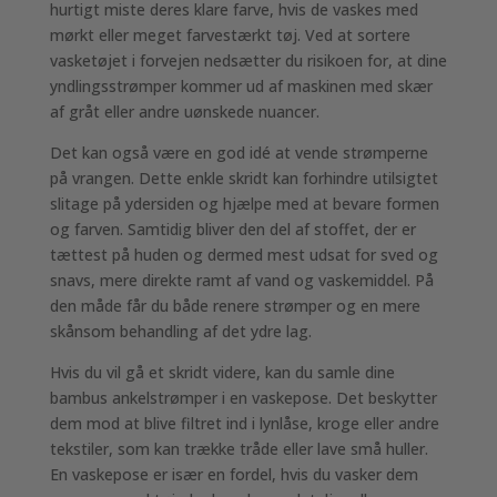
hurtigt miste deres klare farve, hvis de vaskes med
mørkt eller meget farvestærkt tøj. Ved at sortere
vasketøjet i forvejen nedsætter du risikoen for, at dine
yndlingsstrømper kommer ud af maskinen med skær
af gråt eller andre uønskede nuancer.
Det kan også være en god idé at vende strømperne
på vrangen. Dette enkle skridt kan forhindre utilsigtet
slitage på ydersiden og hjælpe med at bevare formen
og farven. Samtidig bliver den del af stoffet, der er
tættest på huden og dermed mest udsat for sved og
snavs, mere direkte ramt af vand og vaskemiddel. På
den måde får du både renere strømper og en mere
skånsom behandling af det ydre lag.
Hvis du vil gå et skridt videre, kan du samle dine
bambus ankelstrømper i en vaskepose. Det beskytter
dem mod at blive filtret ind i lynlåse, kroge eller andre
tekstiler, som kan trække tråde eller lave små huller.
En vaskepose er især en fordel, hvis du vasker dem