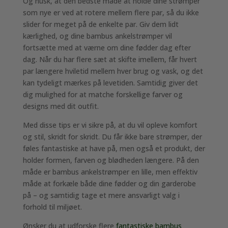
Og husk, at den bedste måde at holde dine strømper
som nye er ved at rotere mellem flere par, så du ikke
slider for meget på de enkelte par. Giv dem lidt
kærlighed, og dine bambus ankelstrømper vil
fortsætte med at værne om dine fødder dag efter
dag. Når du har flere sæt at skifte imellem, får hvert
par længere hviletid mellem hver brug og vask, og det
kan tydeligt mærkes på levetiden. Samtidig giver det
dig mulighed for at matche forskellige farver og
designs med dit outfit.
Med disse tips er vi sikre på, at du vil opleve komfort
og stil, skridt for skridt. Du får ikke bare strømper, der
føles fantastiske at have på, men også et produkt, der
holder formen, farven og blødheden længere. På den
måde er bambus ankelstrømper en lille, men effektiv
måde at forkæle både dine fødder og din garderobe
på – og samtidig tage et mere ansvarligt valg i
forhold til miljøet.
Ønsker du at udforske flere
fantastiske bambus