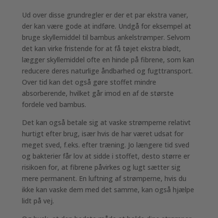
Ud over disse grundregler er der et par ekstra vaner,
der kan være gode at indføre. Undgå for eksempel at
bruge skyllemiddel til bambus ankelstrømper. Selvom
det kan virke fristende for at få tøjet ekstra blødt,
lægger skyllemiddel ofte en hinde på fibrene, som kan
reducere deres naturlige åndbarhed og fugttransport.
Over tid kan det også gøre stoffet mindre
absorberende, hvilket går imod en af de største
fordele ved bambus.
Det kan også betale sig at vaske strømperne relativt
hurtigt efter brug, især hvis de har været udsat for
meget sved, f.eks. efter træning. Jo længere tid sved
og bakterier får lov at sidde i stoffet, desto større er
risikoen for, at fibrene påvirkes og lugt sætter sig
mere permanent. En luftning af strømperne, hvis du
ikke kan vaske dem med det samme, kan også hjælpe
lidt på vej.