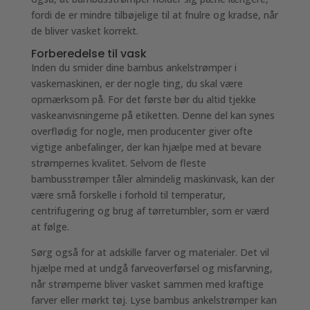
fordi de er mindre tilbøjelige til at fnulre og kradse, når
de bliver vasket korrekt.
Forberedelse til vask
Inden du smider dine bambus ankelstrømper i
vaskemaskinen, er der nogle ting, du skal være
opmærksom på. For det første bør du altid tjekke
vaskeanvisningerne på etiketten. Denne del kan synes
overflødig for nogle, men producenter giver ofte
vigtige anbefalinger, der kan hjælpe med at bevare
strømpernes kvalitet. Selvom de fleste
bambusstrømper tåler almindelig maskinvask, kan der
være små forskelle i forhold til temperatur,
centrifugering og brug af tørretumbler, som er værd
at følge.
Sørg også for at adskille farver og materialer. Det vil
hjælpe med at undgå farveoverførsel og misfarvning,
når strømperne bliver vasket sammen med kraftige
farver eller mørkt tøj. Lyse bambus ankelstrømper kan