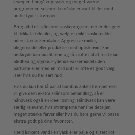
krymper. Undgå kogevask og meget varme
programmer, selvom du måske er vant til det med
andre typer strømper.
Brug altid et skånsomt vaskeprogram, der er designet
til delikate tekstiler, og vælg et mildt vaskemiddel
uden stærke kemikalier. Aggressive midler,
blegemiddel eller produkter med optisk hvidt kan
nedbryde bambusfibrene og få stoffet til at miste sin
blødhed og styrke. Flydende vaskemiddel uden
parfume eller med en mild duft er ofte et godt valg,
især hvis du har sart hud.
Hvis du kun har få par af bambus ankelstrømper eller
vil give dem ekstra skånsom behandling, så er
håndvask også en ideel løsning. Håndvask kan være
særlig relevant, hvis strømperne har fine detaljer,
meget stærke farver eller hvis du bare gerne vil passe
ekstra godt på dine favoritter.
Hæld lunkent vand i en vask eller balje og tilsæt lidt