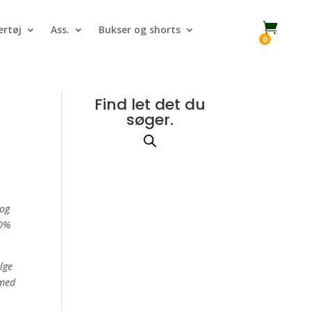

rtøj
Ass.
Bukser og shorts
0
Find let det du
søger.
 og
00%
ælge
 med