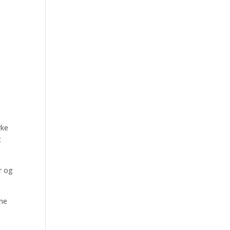
-
rke
t
r og
ine