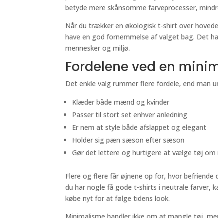
betyde mere skånsomme farveprocesser, mindre
Når du trækker en økologisk t-shirt over hovedet,
have en god fornemmelse af valget bag. Det h
mennesker og miljø.
Fordelene ved en minim
Det enkle valg rummer flere fordele, end man umi
Klæder både mænd og kvinder
Passer til stort set enhver anledning
Er nem at style både afslappet og elegant
Holder sig pæn sæson efter sæson
Gør det lettere og hurtigere at vælge tøj o
Flere og flere får øjnene op for, hvor befriend
du har nogle få gode t-shirts i neutrale farver,
købe nyt for at følge tidens look.
Minimalisme handler ikke om at mangle tøj, men 