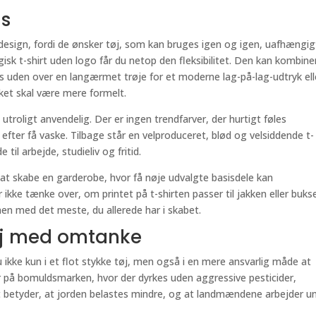
is
 design, fordi de ønsker tøj, som kan bruges igen og igen, uafhængig
k t-shirt uden logo får du netop den fleksibilitet. Den kan kombine
s uden over en langærmet trøje for et moderne lag-på-lag-udtryk ell
ket skal være mere formelt.
utroligt anvendelig. Der er ingen trendfarver, der hurtigt føles
 efter få vaske. Tilbage står en velproduceret, blød og velsiddende t-
 til arbejde, studieliv og fritid.
t skabe en garderobe, hvor få nøje udvalgte basisdele kan
ke tænke over, om printet på t-shirten passer til jakken eller buks
en med det meste, du allerede har i skabet.
Tøj med omtanke
u ikke kun i et flot stykke tøj, men også i en mere ansvarlig måde at
r på bomuldsmarken, hvor der dyrkes uden aggressive pesticider,
et betyder, at jorden belastes mindre, og at landmændene arbejder u