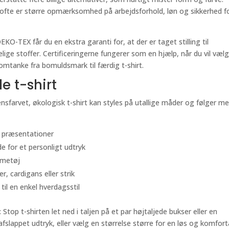
r ofte er større opmærksomhed på arbejdsforhold, løn og sikkerhed f
KO-TEX får du en ekstra garanti for, at der er taget stilling til
lige stoffer. Certificeringerne fungerer som en hjælp, når du vil væl
 omtanke fra bomuldsmark til færdig t-shirt.
le t-shirt
nsfarvet, økologisk t-shirt kan styles på utallige måder og følger m
g præsentationer
e for et personligt udtryk
mmetøj
, cardigans eller strik
til en enkel hverdagsstil
top t-shirten let ned i taljen på et par højtaljede bukser eller en
fslappet udtryk, eller vælg en størrelse større for en løs og komfort