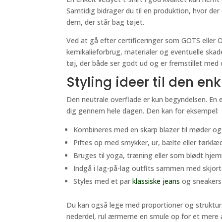
Samtidig bidrager du til en produktion, hvor de
dem, der står bag tøjet.
Ved at gå efter certificeringer som GOTS eller OE
kemikalieforbrug, materialer og eventuelle skade
tøj, der både ser godt ud og er fremstillet med
Styling ideer til den enk
Den neutrale overflade er kun begyndelsen. En e
dig gennem hele dagen. Den kan for eksempel:
Kombineres med en skarp blazer til møder o
Piftes op med smykker, ur, bælte eller tørklæd
Bruges til yoga, træning eller som blødt hje
Indgå i lag-på-lag outfits sammen med skjorter
Styles med et par
klassiske jeans
og sneakers 
Du kan også lege med proportioner og struktur: S
nederdel, rul ærmerne en smule op for et mere a