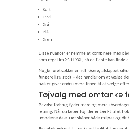
Sort
Hvid
Grå
Blå
Grøn
Disse nuancer er nemme at kombinere med både 
som regel fra XS til XXL, så de fleste kan find
Nogle foretrækker en lidt løsere, afslappet sil
fungere lige godt – det handler om at vælge den
hvilket giver endnu mere frihed til at vælge efter
Tøjvalg med omtanke fo
Bevidst forbrug fylder mere og mere i hverdagen,
retning. Når du køber tøj, der er tænkt til at ho
umoderne dele. Det skåner både miljøet og dit 
En enkelt velsyet t-shirt i god kvalitet kan nemt 