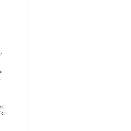
år
an
,
en
ler