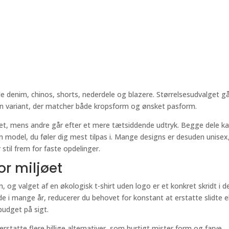
denim, chinos, shorts, nederdele og blazere. Størrelsesudvalget g
e en variant, der matcher både kropsform og ønsket pasform.
huet, mens andre går efter et mere tætsiddende udtryk. Begge dele k
 model, du føler dig mest tilpas i. Mange designs er desuden unisex
 stil frem for faste opdelinger.
r miljøet
 og valget af en økologisk t-shirt uden logo er et konkret skridt i d
lde i mange år, reducerer du behovet for konstant at erstatte slidte el
budget på sigt.
erstatte flere billige alternativer, som hurtigt mister form og farve.