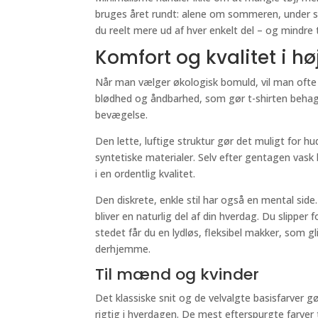
bruges året rundt: alene om sommeren, under st
du reelt mere ud af hver enkelt del – og mindre
Komfort og kvalitet i hø
Når man vælger økologisk bomuld, vil man ofte 
blødhed og åndbarhed, som gør t-shirten behagel
bevægelse.
Den lette, luftige struktur gør det muligt for
syntetiske materialer. Selv efter gentagen vask b
i en ordentlig kvalitet.
Den diskrete, enkle stil har også en mental side.
bliver en naturlig del af din hverdag. Du slippe
stedet får du en lydløs, fleksibel makker, som gl
derhjemme.
Til mænd og kvinder
Det klassiske snit og de velvalgte basisfarver 
rigtig i hverdagen. De mest efterspurgte farver 