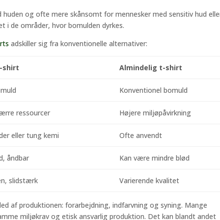
mod huden og ofte mere skånsomt for mennesker med sensitiv hud elle
øet i de områder, hvor bomulden dyrkes.
rts
adskiller sig fra konventionelle alternativer:
-shirt
Almindelig t-shirt
omuld
Konventionel bomuld
færre ressourcer
Højere miljøpåvirkning
der eller tung kemi
Ofte anvendt
d, åndbar
Kan være mindre blød
n, slidstærk
Varierende kvalitet
 led af produktionen: forarbejdning, indfarvning og syning. Mange
ramme miljøkrav og etisk ansvarlig produktion. Det kan blandt andet