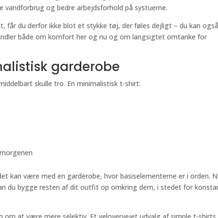
 vandforbrug og bedre arbejdsforhold på systuerne.
 får du derfor ikke blot et stykke tøj, der føles dejligt – du kan ogs
andler både om komfort her og nu og om langsigtet omtanke for
alistisk garderobe
ddelbart skulle tro. En minimalistisk t-shirt:
m morgenen
e det kan være med en garderobe, hvor basiselementerne er i orden. N
 kan du bygge resten af dit outfit op omkring dem, i stedet for konsta
om at være mere selektiv. Et velovervejet udvalg af simple t-shirts