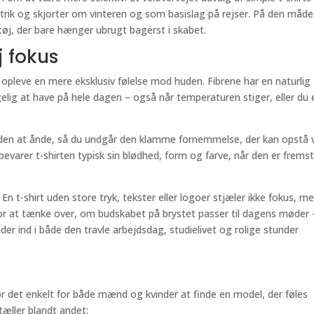
rik og skjorter om vinteren og som basislag på rejser. På den måde
 tøj, der bare hænger ubrugt bagerst i skabet.
j fokus
opleve en mere eksklusiv følelse mod huden. Fibrene har en naturlig
ig at have på hele dagen – også når temperaturen stiger, eller du e
 huden at ånde, så du undgår den klamme fornemmelse, der kan opstå 
evarer t-shirten typisk sin blødhed, form og farve, når den er fremsti
 En t-shirt uden store tryk, tekster eller logoer stjæler ikke fokus, m
r for at tænke over, om budskabet på brystet passer til dagens møder –
ider ind i både den travle arbejdsdag, studielivet og rolige stunder
gør det enkelt for både mænd og kvinder at finde en model, der føles
tæller blandt andet: