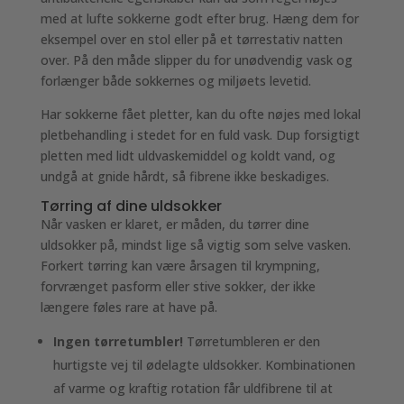
med at lufte sokkerne godt efter brug. Hæng dem for
eksempel over en stol eller på et tørrestativ natten
over. På den måde slipper du for unødvendig vask og
forlænger både sokkernes og miljøets levetid.
Har sokkerne fået pletter, kan du ofte nøjes med lokal
pletbehandling i stedet for en fuld vask. Dup forsigtigt
pletten med lidt uldvaskemiddel og koldt vand, og
undgå at gnide hårdt, så fibrene ikke beskadiges.
Tørring af dine uldsokker
Når vasken er klaret, er måden, du tørrer dine
uldsokker på, mindst lige så vigtig som selve vasken.
Forkert tørring kan være årsagen til krympning,
forvrænget pasform eller stive sokker, der ikke
længere føles rare at have på.
Ingen tørretumbler!
Tørretumbleren er den
hurtigste vej til ødelagte uldsokker. Kombinationen
af varme og kraftig rotation får uldfibrene til at