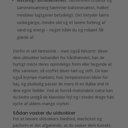
Naturligt antibakterielt:
Uldfibrenes struktur og
sammensætning hæmmer bakterievækst, hvilket
mindsker lugtgener betydeligt. Det betyder færre
vaskegange, mindre slid og et lavere forbrug af
vand og energi – noget både du og miljøet får
glæde af.
Derfor er uld fantastisk – men også følsomt. Bliver
dine uldsokker behandlet for hårdhændet, kan de
hurtigt miste deres oprindelige form eller begynde at
filte sammen, så stoffet bliver tæt og stift. De kan
også krympe markant, hvis temperaturen bliver for
høj, og pludselig passer de mere til en dukke end til
dine egne fødder. Ved at forstå materialets natur kan
du bedre undgå de klassiske fejl og i stedet drage fuld
nytte af uldens mange styrker.
Sådan vasker du uldsokker
For at bevare uldsokkers blødhed, elasticitet og
pasform er det afgørende, at du vasker dem korrekt.