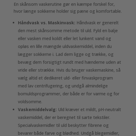
En skånsom vaskerutine gør en kæmpe forskel for,
hvor længe sokkerne holder sig pæne og komfortable.
Håndvask vs. Maskinvask:
Håndvask er generelt
den mest skånsomme metode til uld. Fyld en balje
eller vasken med koldt eller let lunkent vand og
opløs en lille mængde uldvaskemiddel, inden du
lægger sokkerne i. Lad dem ligge og trække, og
bevæg dem forsigtigt rundt med hænderne uden at
vride eller strække. Hvis du bruger vaskemaskine, så
vælg altid et dedikeret uld- eller finvaskprogram
med lav centrifugering, og undgå almindelige
bomuldsprogrammer, der både er for varme og for
voldsomme.
Vaskemiddelvalg:
Uld kræver et mildt, pH-neutralt
vaskemiddel, der er beregnet til sarte tekstiler.
Specialvaskemidler til uld beskytter fibrene og
bevarer både farve og blødhed. Undgå blegemidler,