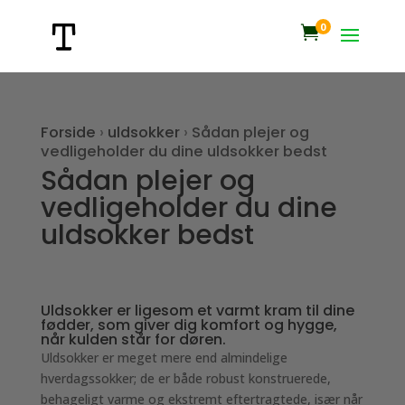
0

Forside
›
uldsokker
›
Sådan plejer og
vedligeholder du dine uldsokker bedst
Sådan plejer og
vedligeholder du dine
uldsokker bedst
Uldsokker er ligesom et varmt kram til dine
fødder, som giver dig komfort og hygge,
når kulden står for døren.
Uldsokker er meget mere end almindelige
hverdagssokker; de er både robust konstruerede,
behageligt varme og ekstremt eftertragtede, især når