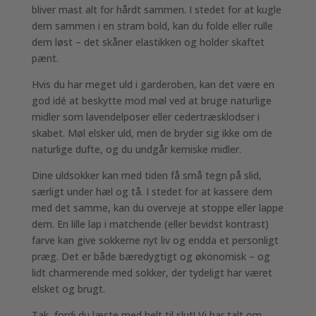
bliver mast alt for hårdt sammen. I stedet for at kugle
dem sammen i en stram bold, kan du folde eller rulle
dem løst – det skåner elastikken og holder skaftet
pænt.
Hvis du har meget uld i garderoben, kan det være en
god idé at beskytte mod møl ved at bruge naturlige
midler som lavendelposer eller cedertræsklodser i
skabet. Møl elsker uld, men de bryder sig ikke om de
naturlige dufte, og du undgår kemiske midler.
Dine uldsokker kan med tiden få små tegn på slid,
særligt under hæl og tå. I stedet for at kassere dem
med det samme, kan du overveje at stoppe eller lappe
dem. En lille lap i matchende (eller bevidst kontrast)
farve kan give sokkerne nyt liv og endda et personligt
præg. Det er både bæredygtigt og økonomisk – og
lidt charmerende med sokker, der tydeligt har været
elsket og brugt.
Tak, fordi du læste med helt til slut! Vi har talt om