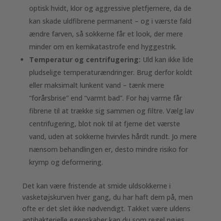
optisk hvidt, klor og aggressive pletfjernere, da de
kan skade uldfibrene permanent – og i værste fald
ændre farven, så sokkerne får et look, der mere
minder om en kemikatastrofe end hyggestrik.
Temperatur og centrifugering:
Uld kan ikke lide
pludselige temperaturændringer. Brug derfor koldt
eller maksimalt lunkent vand – tænk mere
“forårsbrise” end “varmt bad”. For høj varme får
fibrene til at trække sig sammen og filtre. Vælg lav
centrifugering, blot nok til at fjerne det værste
vand, uden at sokkerne hvirvles hårdt rundt. Jo mere
nænsom behandlingen er, desto mindre risiko for
krymp og deformering.
Det kan være fristende at smide uldsokkerne i
vasketøjskurven hver gang, du har haft dem på, men
ofte er det slet ikke nødvendigt. Takket være uldens
antibakterielle egenskaber kan du som regel nøjes