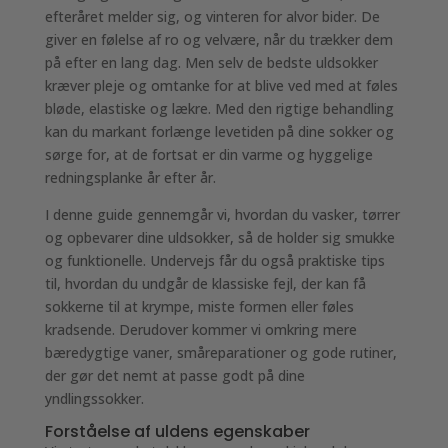
efteråret melder sig, og vinteren for alvor bider. De
giver en følelse af ro og velvære, når du trækker dem
på efter en lang dag. Men selv de bedste uldsokker
kræver pleje og omtanke for at blive ved med at føles
bløde, elastiske og lækre. Med den rigtige behandling
kan du markant forlænge levetiden på dine sokker og
sørge for, at de fortsat er din varme og hyggelige
redningsplanke år efter år.
I denne guide gennemgår vi, hvordan du vasker, tørrer
og opbevarer dine uldsokker, så de holder sig smukke
og funktionelle. Undervejs får du også praktiske tips
til, hvordan du undgår de klassiske fejl, der kan få
sokkerne til at krympe, miste formen eller føles
kradsende. Derudover kommer vi omkring mere
bæredygtige vaner, småreparationer og gode rutiner,
der gør det nemt at passe godt på dine
yndlingssokker.
Forståelse af uldens egenskaber