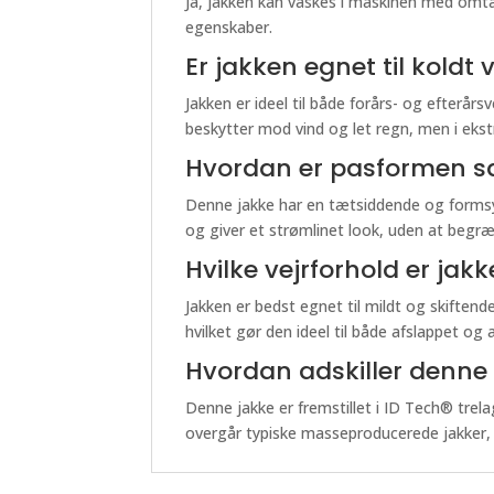
Ja, jakken kan vaskes i maskinen med omta
egenskaber.
Er jakken egnet til koldt v
Jakken er ideel til både forårs- og efterår
beskytter mod vind og let regn, men i eks
Hvordan er pasformen s
Denne jakke har en tætsiddende og formsyet
og giver et strømlinet look, uden at begr
Hvilke vejrforhold er jakk
Jakken er bedst egnet til mildt og skiften
hvilket gør den ideel til både afslappet og a
Hvordan adskiller denne j
Denne jakke er fremstillet i ID Tech® trela
overgår typiske masseproducerede jakker, h