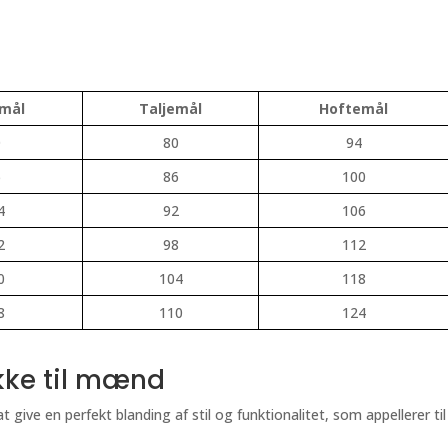
tmål
Taljemål
Hoftemål
0
80
94
6
86
100
4
92
106
2
98
112
0
104
118
8
110
124
akke til mænd
at give en perfekt blanding af stil og funktionalitet, som appellerer t