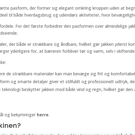
tætte pasform, der former sig elegant omkring kroppen uden at begr
ideel til både hverdagsbrug og udendørs aktiviteter, hvor bevægelig
fordele. For det første forbedrer den pasformen over almindelige jak
 udseende.
er, der både er strækbare og åndbare, hvilket gør jakken yderst kom
er yderligere for, at bæreren forbliver tør og varm, selv i skiftende 
kke:
ære de strækbare materialer kan man bevæge sig frit og komfortabelt
rm og smarte detaljer giver et stilfuldt og professionelt udtryk, der 
 teknologi beskytter jakken mod både vind og regn, hvilket gør den als
mål og bekymringer
herre
.
kinen?