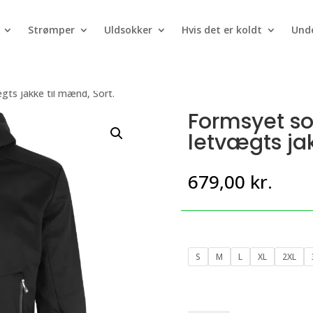
Strømper
Uldsokker
Hvis det er koldt
Unde
gts jakke til mænd, Sort.
Formsyet sof
letvægts jak
679,00
kr.
S
M
L
XL
2XL