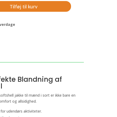
Tilføj til kurv
 hverdage
fekte Blandning af
l
ftshell jakke til mænd i sort er ikke bare en
omfort og allsidighed.
for udendørs aktiviteter.