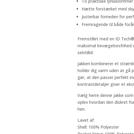
To praktiske lynlåslommer 
Hætte forstærket med skyg
Justerbar forneden for per
Fremragende til både forår
Fremstillet med en ID Tech® 
maksimal bevægelsesfrihed 
selvtillid.
Jakken kombinerer et strømlin
holder dig varm uden at gå 
gør, at den passer perfekt 
kontrastdetaljer giver et ekstr
Vælg herre denne jakke som d
oplev hvordan den diskret for
hen.
Lavet af:
Shell: 100% Polyester
Pocket lining: 100% Polyeste