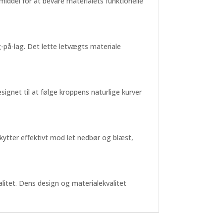
iddel for at bevare materialets funktionelle
ag-på-lag. Det lette letvægts materiale
ignet til at følge kroppens naturlige kurver
kytter effektivt mod let nedbør og blæst,
alitet. Dens design og materialekvalitet