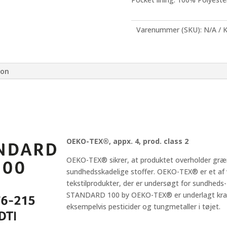
Varenummer (SKU):
N/A
K
ion
OEKO-TEX®, appx. 4, prod. class 2
OEKO-TEX® sikrer, at produktet over­­holder græ
sundhedsskadelige stoffer. OEKO-TEX® er et af
tekstilprodukter, der er undersøgt for sundheds
STANDARD 100 by OEKO-TEX® er underlagt krav
eksempelvis pesticider og tungmetaller i tøjet.