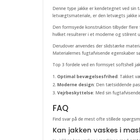
Denne type jakke er kendetegnet ved sin 
letvægtsmateriale, er den letvægts jakke 
Den formsyede konstruktion tilbyder flere 
hvilket resulterer i et moderne og stilrent
Derudover anvendes der slidstærke material
Materialernes fugtafvisende egenskaber sørg
Top 3 fordele ved en formsyet softshell ja
Optimal bevægelsesfrihed
: Takket v
Moderne design
: Den tætsiddende pasfo
Vejrbeskyttelse
: Med sin fugtafvisende
FAQ
Find svar på de mest ofte stillede spørgs
Kan jakken vaskes i mas