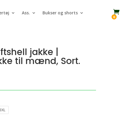

rtøj
Ass.
Bukser og shorts
0
tshell jakke |
ke til mænd, Sort.
3XL