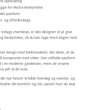
til opbevaring.
ge for ekstra beskyttelse.
fekt pasform.
s- og efterårsdage.
trelags membran, er den designet til at give
og beskyttelse, så du kan tage imod dagen med
et design med funktionalitet, der sikrer, at du
på kompromis med stilen. Den stilfulde pasform
ind i en moderne garderobe, mens de smarte
a pift til dit look.
in nye favorit til både hverdag og eventyr, og
bedrer din komfort og stil, uanset hvor du skal
r