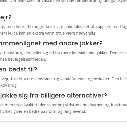
nke. Det anbefales at vaske den ved lav temperatur og undgå skyllem
ejr?
svejr, men herre, til meget koldt vejr anbefales det at supplere med l
trem kulde kan en ekstra varm trøje være nødvendig.
ammenlignet med andre jakker?
 pasform, der skiller sig ud fra mere løstsiddende jakker. Den er des
ænse bevægelsesfriheden.
en bedst til?
de vejr, takket være dens vind- og vandafvisende egenskaber. Den bes
ktiv brug.
akke sig fra billigere alternativer?
gs membran kvalitet, der sikrer høj slidstærk holdbarhed og funktion
vilket giver en bedre pasform og lang levetid.