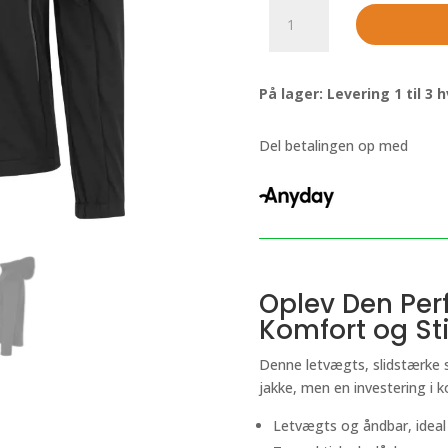
Formsyet
softshell
jakke
|
På lager: Levering 1 til 3
letvægts
jakke
til
Del betalingen op med
mænd,
Sort.
antal
Oplev Den Per
Komfort og Sti
Denne letvægts, slidstærke so
jakke, men en investering i k
Letvægts og åndbar, ideal 