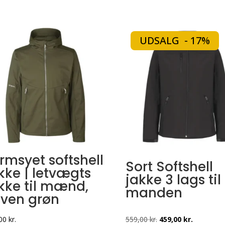
UDSALG - 17%
rmsyet softshell
Sort Softshell
kke | letvægts
jakke 3 lags til
kke til mænd,
manden
iven grøn
Den
Den
,00
kr.
559,00
kr.
459,00
kr.