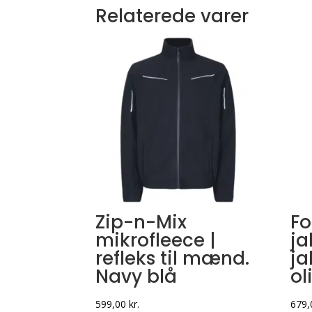
Relaterede varer
Zip-n-Mix
Fo
mikrofleece |
ja
refleks til mænd.
ja
Navy blå
ol
599,00
kr.
679