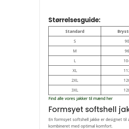
Størrelsesguide:
Standard
Brys
S
9
M
9
L
10
XL
11
2XL
12
3XL
12
Find alle vores jakker til mænd her
Formsyet softshell j
En formsyet softshell jakke er designet til 
kombineret med optimal komfort.