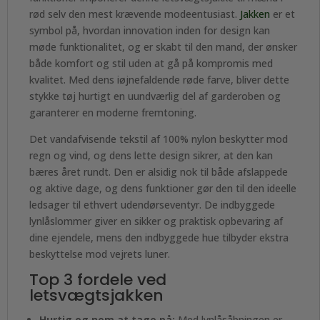
rød selv den mest krævende modeentusiast.
Jakken
er et
symbol på, hvordan innovation inden for design kan
møde funktionalitet, og er skabt til den mand, der ønsker
både komfort og stil uden at gå på kompromis med
kvalitet. Med dens iøjnefaldende røde farve, bliver dette
stykke tøj hurtigt en uundværlig del af garderoben og
garanterer en moderne fremtoning.
Det vandafvisende tekstil af 100% nylon beskytter mod
regn og vind, og dens lette design sikrer, at den kan
bæres året rundt. Den er alsidig nok til både afslappede
og aktive dage, og dens funktioner gør den til den ideelle
ledsager til ethvert udendørseventyr. De indbyggede
lynlåslommer giver en sikker og praktisk opbevaring af
dine ejendele, mens den indbyggede hue tilbyder ekstra
beskyttelse mod vejrets luner.
Top 3 fordele ved
letsvægtsjakken
Hurtig og nem at tage på:
Med lynlåsåbningen er