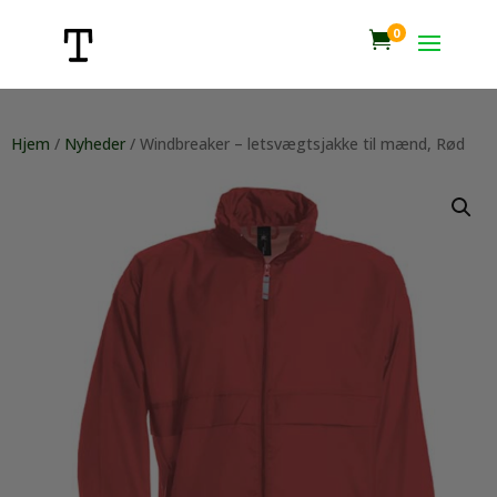
0

Hjem
/
Nyheder
/ Windbreaker – letsvægtsjakke til mænd, Rød