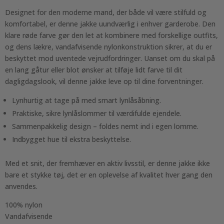
Designet for den moderne mand, der både vil være stilfuld og
komfortabel, er denne jakke uundværlig i enhver garderobe. Den
klare røde farve gør den let at kombinere med forskellige outfits,
og dens lækre, vandafvisende nylonkonstruktion sikrer, at du er
beskyttet mod uventede vejrudfordringer. Uanset om du skal på
en lang gåtur eller blot ønsker at tilføje lidt farve til dit
dagligdagslook, vil denne jakke leve op til dine forventninger.
Lynhurtig at tage på med smart lynlåsåbning.
Praktiske, sikre lynlåslommer til værdifulde ejendele.
Sammenpakkelig design – foldes nemt ind i egen lomme.
Indbygget hue til ekstra beskyttelse.
Med et snit, der fremhæver en aktiv livsstil, er denne jakke ikke
bare et stykke tøj, det er en oplevelse af kvalitet hver gang den
anvendes.
100% nylon
Vandafvisende