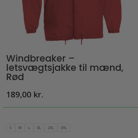
Windbreaker –
letsvægtsjakke til mænd,
Rød
189,00
kr.
S
M
L
XL
2XL
3XL