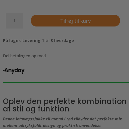
Windbreaker
Tilføj til kurv
-
letsvægtsjakke
til
På lager: Levering 1 til 3 hverdage
mænd,
Rød
antal
Del betalingen op med
Oplev den perfekte kombination
af stil og funktion
Denne letsvægtsjakke til mænd i rød tilbyder det perfekte mix
mellem udtryksfuldt design og praktisk anvendelse.