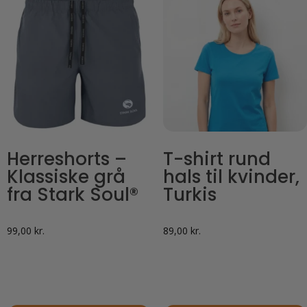
flere
varianter.
Mulighederne
kan
vælges
på
varesiden
Herreshorts –
T-shirt rund
Klassiske grå
hals til kvinder,
fra Stark Soul®
Turkis
99,00
kr.
89,00
kr.