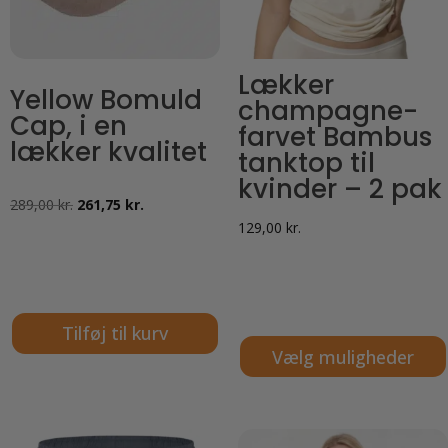
Lækker
Yellow Bomuld
champagne-
Cap, i en
farvet Bambus
lækker kvalitet
tanktop til
kvinder – 2 pak
Den
Den
289,00
kr.
261,75
kr.
129,00
kr.
oprindelige
aktuelle
pris
pris
var:
er:
289,00 kr..
261,75 kr..
Tilføj til kurv
Vælg muligheder
Dette
vare
har