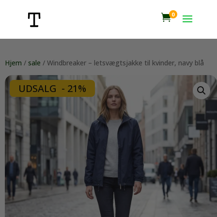
0

Hjem
/
sale
/ Windbreaker – letsvægtsjakke til kvinder, navy blå
UDSALG - 21%