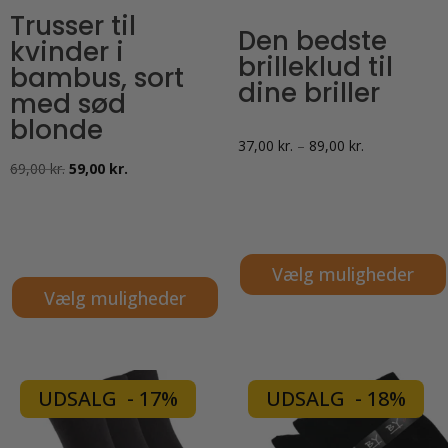
Trusser til
Den bedste
kvinder i
brilleklud til
bambus, sort
dine briller
med sød
blonde
Prisinterval:
37,00
kr.
–
89,00
kr.
Den
Den
69,00
kr.
59,00
kr.
37,00 kr.
oprindelige
aktuelle
til
pris
pris
89,00 kr.
var:
er:
Vælg muligheder
69,00 kr..
59,00 kr..
Vælg muligheder
Dette
Dette
vare
vare
har
har
flere
UDSALG - 17%
UDSALG - 18%
flere
varianter.
varianter.
Mulighederne