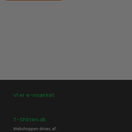
Dette
vare
vare
har
har
flere
flere
varianter.
varianter.
Mulighederne
Mulighederne
kan
kan
vælges
vælges
på
på
varesiden
varesiden
Vi er e-mærket
T-Shirten.dk
Webshoppen drives af: