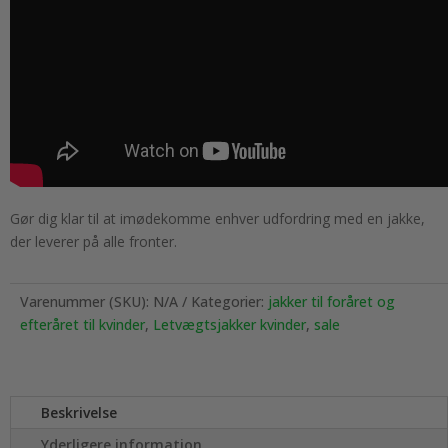
Gør dig klar til at imødekomme enhver udfordring med en jakke,
der leverer på alle fronter.
Varenummer (SKU):
N/A
Kategorier:
jakker til foråret og
efteråret til kvinder
,
Letvægtsjakker kvinder
,
sale
Beskrivelse
Yderligere information