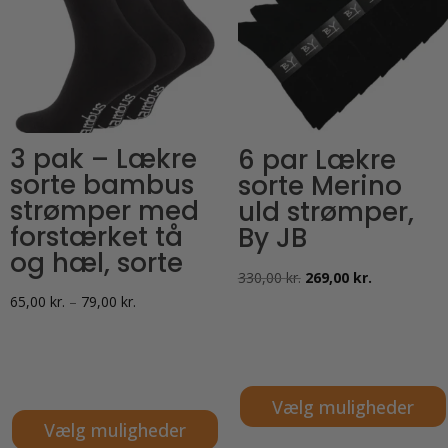
Mulighederne
kan
kan
vælges
vælges
på
på
varesiden
varesiden
3 pak – Lækre
6 par Lækre
sorte bambus
sorte Merino
strømper med
uld strømper,
forstærket tå
By JB
og hæl, sorte
Den
Den
330,00
kr.
269,00
kr.
Prisinterval:
65,00
kr.
–
79,00
kr.
oprindelige
aktuelle
65,00 kr.
pris
pris
til
var:
er:
79,00 kr.
330,00 kr..
269,00 kr..
Vælg muligheder
Vælg muligheder
Dette