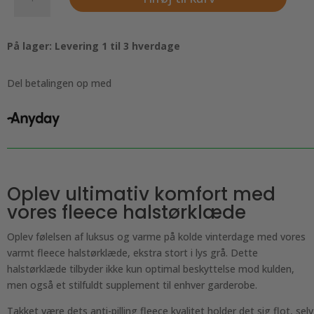
Fleece
halstørklæde,
ekstra
På lager: Levering 1 til 3 hverdage
stort.
Lys
grå
Del betalingen op med
antal
Oplev ultimativ komfort med
vores fleece halstørklæde
Oplev følelsen af luksus og varme på kolde vinterdage med vores
varmt fleece halstørklæde, ekstra stort i lys grå. Dette
halstørklæde tilbyder ikke kun optimal beskyttelse mod kulden,
men også et stilfuldt supplement til enhver garderobe.
Takket være dets anti-pilling fleece kvalitet holder det sig flot, selv