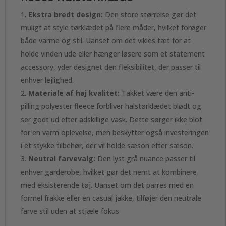
Ekstra bredt design:
Den store størrelse gør det
muligt at style tørklædet på flere måder, hvilket forøger
både varme og stil. Uanset om det vikles tæt for at
holde vinden ude eller hænger løsere som et statement
accessory, yder designet den fleksibilitet, der passer til
enhver lejlighed.
Materiale af høj kvalitet:
Takket være den anti-
pilling polyester fleece forbliver halstørklædet blødt og
ser godt ud efter adskillige vask. Dette sørger ikke blot
for en varm oplevelse, men beskytter også investeringen
i et stykke tilbehør, der vil holde sæson efter sæson.
Neutral farvevalg:
Den lyst grå nuance passer til
enhver garderobe, hvilket gør det nemt at kombinere
med eksisterende tøj. Uanset om det parres med en
formel frakke eller en casual jakke, tilføjer den neutrale
farve stil uden at stjæle fokus.