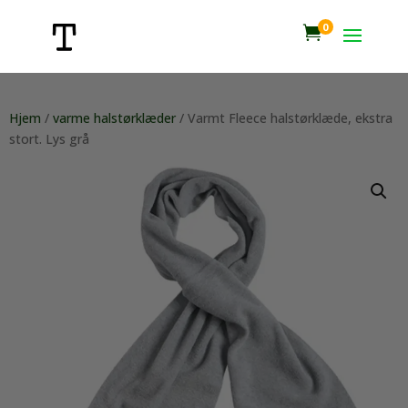
0

Hjem
/
varme halstørklæder
/ Varmt Fleece halstørklæde, ekstra
stort. Lys grå