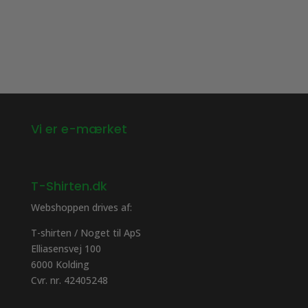
Vi er e-mærket
T-Shirten.dk
Webshoppen drives af:
T-shirten / Noget til ApS
Elliasensvej 100
6000 Kolding
Cvr. nr. 42405248