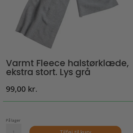
Varmt Fleece halstørklæde,
ekstra stort. Lys grå
99,00
kr.
På lager
Varmt
Tilføj til kurv