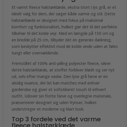
Et varmt fleece halstørklæde, ekstra stort i lys grå, er et
ideelt valg for dem, der søger både varme og stil. Dette
halstørklæde er designet med fokus på maksimal
komfort og funktionalitet, hvilket gør det til det perfekte
tilbehør til det kolde vejr. Med en længde på 150 cm og
en bredde på 25 cm, tilbyder det en generøs dækning,
som beskytter effektivt mod de kolde vinde uden at føles
tungt eller overvældende.
Fremstillet af 100% anti-pilling polyester fleece, sikrer
dette halstørklæde, at stoffet forbliver blødt og ser nyt
ud, selv efter mange vaske. Den lyse grå farve er en
alsidig nuance, der let kan matches med enhver
garderobe og giver et sofistikeret touch til ethvert
outfit. Udover sin flotte farve og overlegne materiale,
præsenterer designet sig uden frynser, hvilket
understreger et moderne og klart look.
Top 3 fordele ved det varme
fleece halstørklæde