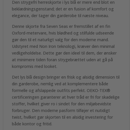
Den strygefri herreskjorte i lys blå er mere end blot en
beklædningsgenstand; det er en fusion af komfort og
elegance, der tager din garderobe til næste niveau.
Denne skjorte fra Seven Seas er fremstillet af en fin
Oxford-metervare, hvis blødhed og stilfulde udseende
gør den til et naturligt valg for den moderne mand.
Udstyret med Non Iron teknologi, kræver den minimal
vedligeholdelse. Dette gør den ideel til dem, der ønsker
at minimere tiden foran strygebrættet uden at gå på
kompromis med looket.
Det lys blå design bringer en frisk og alsidig dimension til
din garderobe, nemlig ved at komplementere både
formelle og afslappede outfits perfekt. OEKO-TEX®
certificeringen garanterer at hver tråd er fri for skadelige
stoffer, hvilket giver ro i sindet for den miljøbevidste
forbruger. Den moderne pasform tilføjer et nutidigt
twist, hvilket gør skjorten til en alsidig investering for
både kontor og fritid.