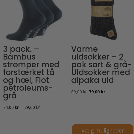
3 pack. –
Varme
Bambus
uldsokker – 2
strømper med
pak sort & grå-
forstærket tå
Uldsokker med
og hæl, Flot
alpaka uld
petroleums-
Den
Den
89,00
kr.
79,00
kr.
grå
oprindelige
aktuelle
Prisinterval:
pris
pris
74,00
kr.
–
79,00
kr.
74,00 kr.
var:
er:
til
89,00 kr..
79,00 kr..
Vælg muligheder
79,00 kr.