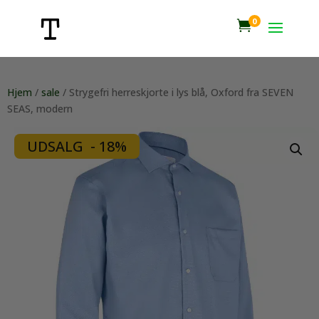
0

Hjem
/
sale
/ Strygefri herreskjorte i lys blå, Oxford fra SEVEN
SEAS, modern
UDSALG - 18%