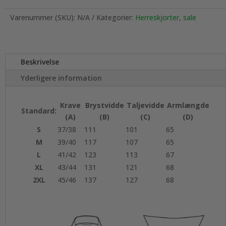
Varenummer (SKU):
N/A
Kategorier:
Herreskjorter
,
sale
Beskrivelse
Yderligere information
Krave
Brystvidde
Taljevidde
Armlængde
Standard:
(A)
(B)
(C)
(D)
S
37/38
111
101
65
M
39/40
117
107
65
L
41/42
123
113
67
XL
43/44
131
121
68
2XL
45/46
137
127
68