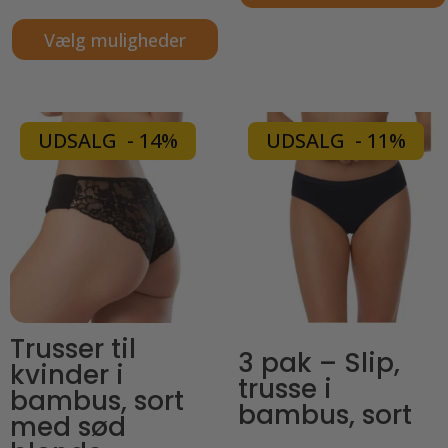
Dette
Vælg muligheder
vare
Dette
har
vare
flere
har
varianter.
UDSALG - 14%
UDSALG - 11%
flere
Mulighederne
varianter.
kan
Mulighederne
vælges
kan
på
vælges
varesiden
på
varesiden
Trusser til
3 pak – Slip,
kvinder i
trusse i
bambus, sort
bambus, sort
med sød