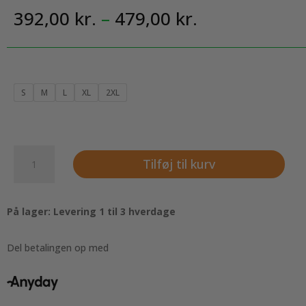
Prisinterval:
392,00
kr.
–
479,00
kr.
392,00 kr.
til
479,00 kr.
S
M
L
XL
2XL
Strygefri
Tilføj til kurv
herreskjorte
i
lys
På lager: Levering 1 til 3 hverdage
blå,
Oxford
fra
Del betalingen op med
SEVEN
SEAS,
modern