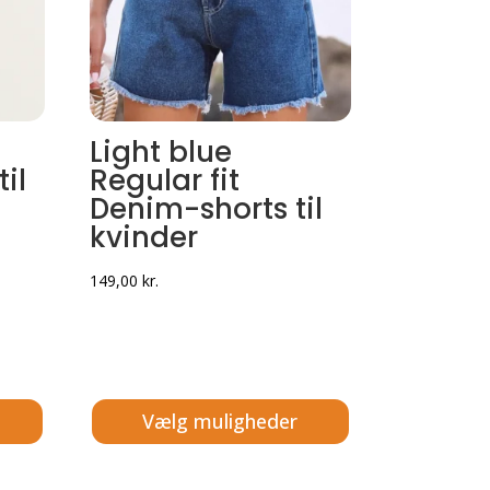
Light blue
il
Regular fit
Denim-shorts til
kvinder
149,00
kr.
.
Vælg muligheder
Dette
vare