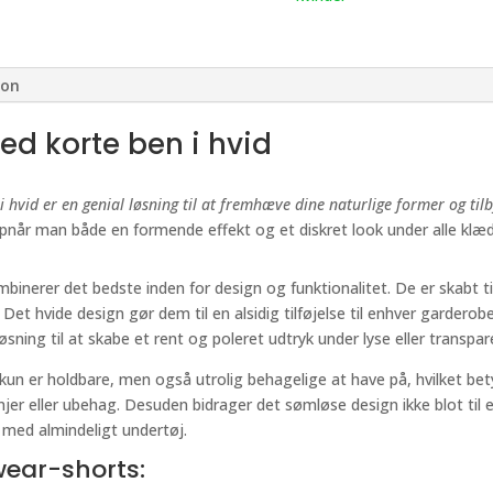
ion
d korte ben i hvid
hvid er en genial løsning til at fremhæve dine naturlige former og til
opnår man både en formende effekt og et diskret look under alle klæd
binerer det bedste inden for design og funktionalitet. De er skabt til 
et hvide design gør dem til en alsidig tilføjelse til enhver garderobe,
øsning til at skabe et rent og poleret udtryk under lyse eller transpar
e kun er holdbare, men også utrolig behagelige at have på, hvilket be
er eller ubehag. Desuden bidrager det sømløse design ikke blot til et
t med almindeligt undertøj.
wear-shorts: