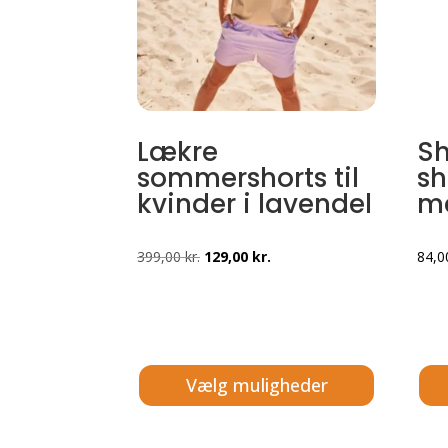
Lækre
S
sommershorts til
sh
kvinder i lavendel
me
Den
Den
399,00
kr.
129,00
kr.
84,
oprindelige
aktuelle
pris
pris
var:
er:
399,00 kr..
129,00 kr..
Vælg muligheder
Dette
Dett
vare
vare