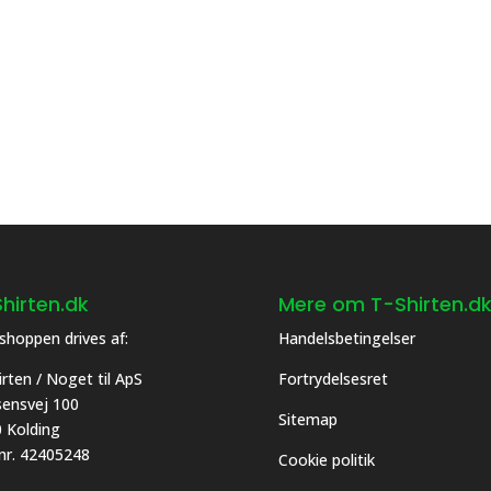
har
flere
nter.
varianter.
ghederne
Mulighederne
kan
es
vælges
på
siden
varesiden
hirten.dk
Mere om T-Shirten.d
hoppen drives af:
Handelsbetingelser
irten / Noget til ApS
Fortrydelsesret
asensvej 100
Sitemap
 Kolding
 nr. 42405248
Cookie politik