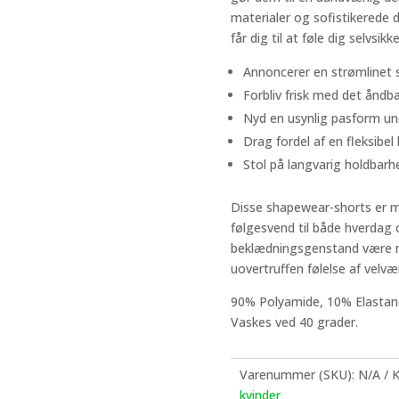
materialer og sofistikerede 
får dig til at føle dig selvsikk
Annoncerer en strømlinet 
Forbliv frisk med det åndb
Nyd en usynlig pasform und
Drag fordel af en fleksibel
Stol på langvarig holdbarh
Disse shapewear-shorts er me
følgesvend til både hverdag 
beklædningsgenstand være nøg
uovertruffen følelse af velvæ
90% Polyamide, 10% Elastan
Vaskes ved 40 grader.
Varenummer (SKU):
N/A
K
kvinder