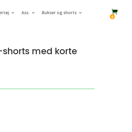

rtøj
Ass.
Bukser og shorts
0
shorts med korte