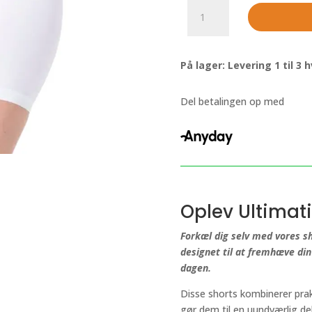
Shapewear-
shorts
med
korte
På lager: Levering 1 til 3
ben
i
hvid
Del betalingen op med
antal
Oplev Ultimat
Forkæl dig selv med vores s
designet til at fremhæve di
dagen.
Disse shorts kombinerer prakt
gør dem til en uundværlig de