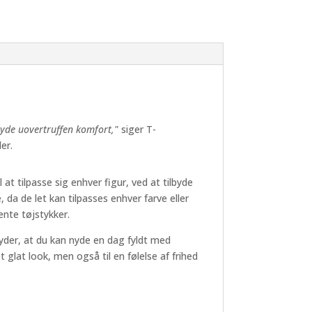
byde uovertruffen komfort,"
siger T-
er.
at tilpasse sig enhver figur, ved at tilbyde
 da de let kan tilpasses enhver farve eller
ente tøjstykker.
tyder, at du kan nyde en dag fyldt med
 glat look, men også til en følelse af frihed