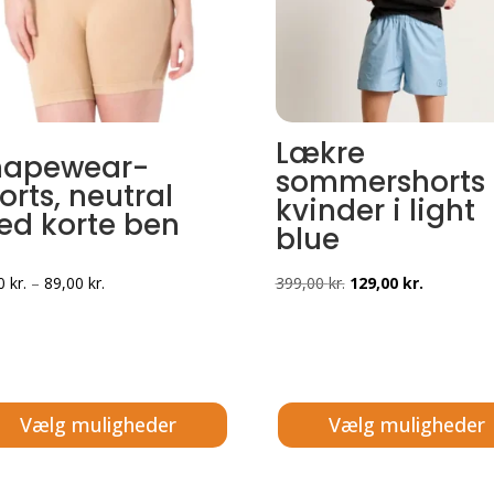
Lækre
hapewear-
sommershorts t
orts, neutral
kvinder i light
d korte ben
blue
Prisinterval:
Den
Den
00
kr.
–
89,00
kr.
399,00
kr.
129,00
kr.
84,00 kr.
oprindelige
aktuelle
til
pris
pris
89,00 kr.
var:
er:
399,00 kr..
129,00 kr.
Vælg muligheder
Vælg muligheder
e
Dette
vare