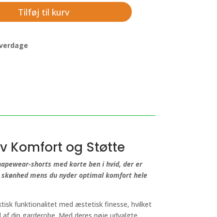
Tilføj til kurv
 hverdage
iv Komfort og Støtte
hapewear-shorts med korte ben i hvid, der er
n skønhed mens du nyder optimal komfort hele
isk funktionalitet med æstetisk finesse, hvilket
l af din garderobe. Med deres nøje udvalgte