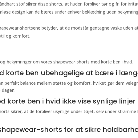
dbart stof sikrer disse shorts, at huden forbliver tør og fri for irrit
øse design kan de bæres under enhver beklædning uden bekymring om
apewear-shortsene betyder, at de modstår gentagne vaske uden at t
 stil og komfort.
 og bekymringer om vores shapewear-shorts med korte ben i hvid.
 korte ben ubehagelige at bære i længe
 perfekt balance mellem støtte og komfort, hvilket gør dem velegne
e dagen.
korte ben i hvid ikke vise synlige linjer
ts sikrer, at de forbliver usynlige under tøjet, selv under stramme
 shapewear-shorts for at sikre holdbarh