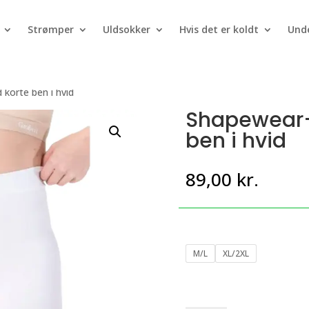
Strømper
Uldsokker
Hvis det er koldt
Unde
korte ben i hvid
Shapewear-
ben i hvid
89,00
kr.
M/L
XL/2XL