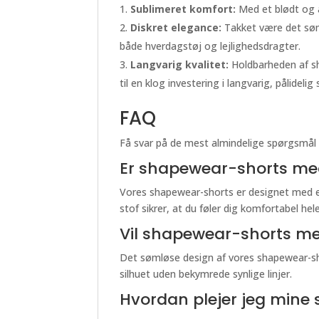
Sublimeret komfort:
Med et blødt og ån
Diskret elegance:
Takket være det søml
både hverdagstøj og lejlighedsdragter.
Langvarig kvalitet:
Holdbarheden af sh
til en klog investering i langvarig, pålidelig
FAQ
Få svar på de mest almindelige spørgsmål
Er shapewear-shorts med
Vores shapewear-shorts er designet med en
stof sikrer, at du føler dig komfortabel hel
Vil shapewear-shorts med 
Det sømløse design af vores shapewear-shor
silhuet uden bekymrede synlige linjer.
Hvordan plejer jeg mine