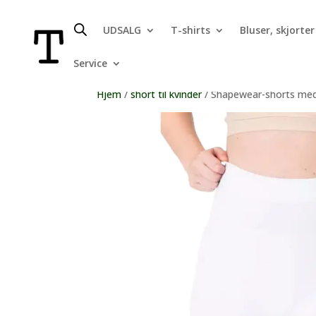
UDSALG
T-shirts
Bluser, skjorter
Service
Hjem
/
short til kvinder
/ Shapewear-shorts med 