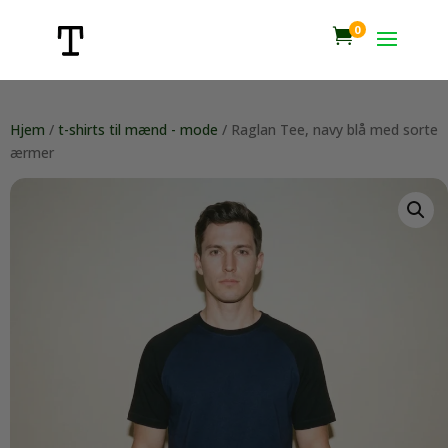
0

Hjem
/
t-shirts til mænd - mode
/ Raglan Tee, navy blå med sorte
ærmer