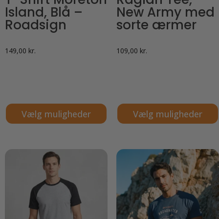
Island, Blå –
New Army med
Roadsign
sorte ærmer
149,00
kr.
109,00
kr.
Vælg muligheder
Vælg muligheder
Dette
Dette
vare
vare
har
har
flere
flere
varianter.
varianter.
Mulighederne
Mulighederne
kan
kan