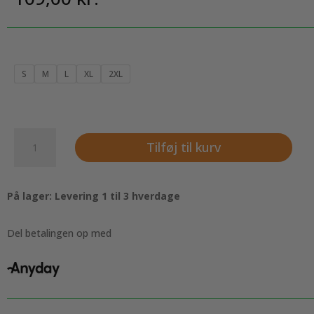
S
M
L
XL
2XL
Raglan
Tilføj til kurv
Tee,
navy
blå
På lager: Levering 1 til 3 hverdage
med
sorte
ærmer
Del betalingen op med
antal