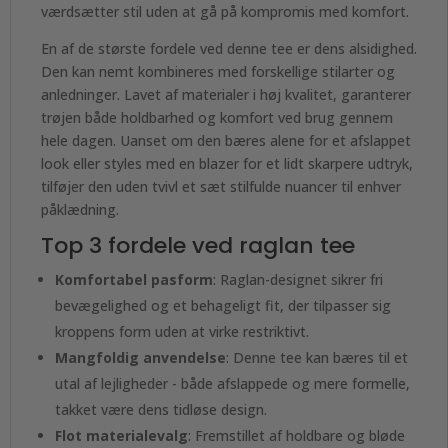
værdsætter stil uden at gå på kompromis med komfort.
En af de største fordele ved denne tee er dens alsidighed.
Den kan nemt kombineres med forskellige stilarter og
anledninger. Lavet af materialer i høj kvalitet, garanterer
trøjen både holdbarhed og komfort ved brug gennem
hele dagen. Uanset om den bæres alene for et afslappet
look eller styles med en blazer for et lidt skarpere udtryk,
tilføjer den uden tvivl et sæt stilfulde nuancer til enhver
påklædning.
Top 3 fordele ved raglan tee
Komfortabel pasform
: Raglan-designet sikrer fri
bevægelighed og et behageligt fit, der tilpasser sig
kroppens form uden at virke restriktivt.
Mangfoldig anvendelse
: Denne tee kan bæres til et
utal af lejligheder - både afslappede og mere formelle,
takket være dens tidløse design.
Flot materialevalg
: Fremstillet af holdbare og bløde