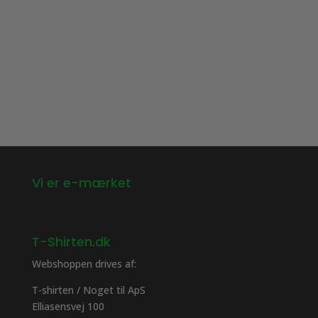
har
flere
flere
varianter.
varianter.
Mulighederne
Mulighederne
kan
kan
vælges
vælges
på
på
varesiden
varesiden
Vi er e-mærket
T-Shirten.dk
Webshoppen drives af:
T-shirten / Noget til ApS
Elliasensvej 100