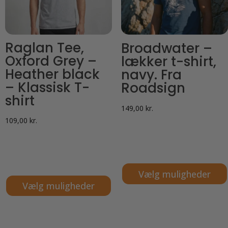
vælges
vælges
på
på
varesiden
varesiden
Raglan Tee,
Broadwater –
Oxford Grey –
lækker t-shirt,
Heather black
navy. Fra
– Klassisk T-
Roadsign
shirt
149,00
kr.
109,00
kr.
Vælg muligheder
Vælg muligheder
Dette
Dette
vare
vare
har