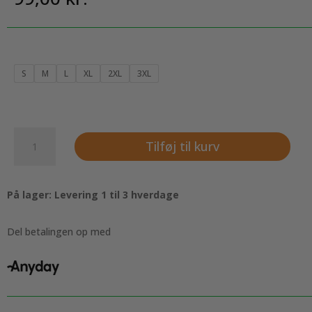
S
M
L
XL
2XL
3XL
Økologiske
Tilføj til kurv
Basic
T-
shirt
På lager: Levering 1 til 3 hverdage
med
rund
hals
Del betalingen op med
i
Oxford
Grey
antal