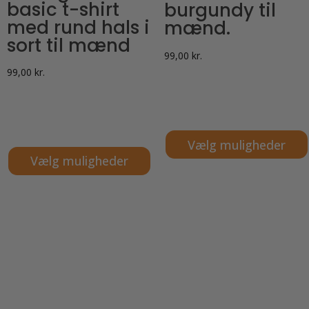
basic t-shirt
burgundy til
med rund hals i
mænd.
sort til mænd
99,00
kr.
99,00
kr.
Vælg muligheder
Vælg muligheder
Dette
Dette
vare
vare
har
har
flere
flere
varianter.
varianter.
Mulighederne
Mulighederne
kan
kan
vælges