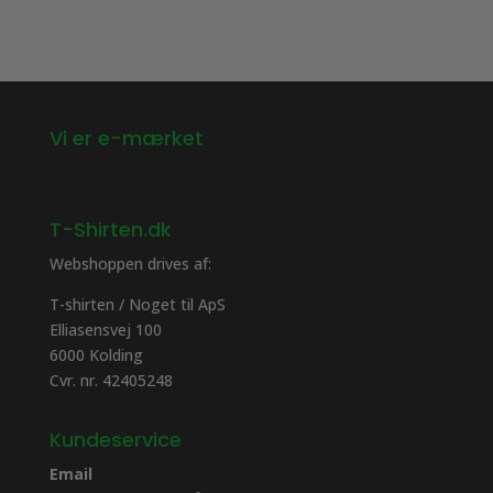
vælges
på
på
varesiden
varesiden
Vi er e-mærket
T-Shirten.dk
Webshoppen drives af:
T-shirten / Noget til ApS
Elliasensvej 100
6000 Kolding
Cvr. nr. 42405248
Kundeservice
Email