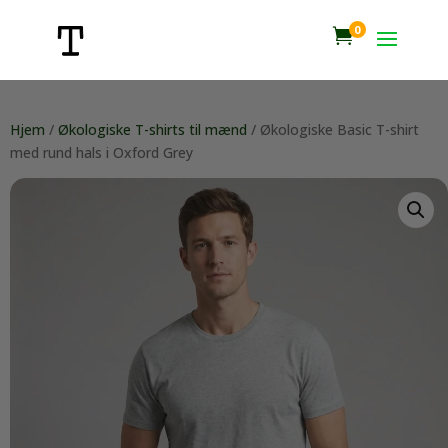
0

Hjem
/
Økologiske T-shirts til mænd
/ Økologiske Basic T-shirt
med rund hals i Oxford Grey