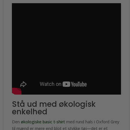
Stå ud med økologisk
enkelhed
Den
økologiske basic t-shirt
med rund hals i Oxford Grey
til mænd er mere end blot et stykke tøj—det er et