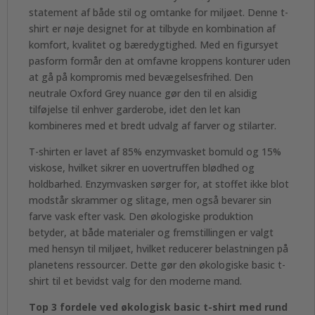
statement af både stil og omtanke for miljøet. Denne t-
shirt er nøje designet for at tilbyde en kombination af
komfort, kvalitet og bæredygtighed. Med en figursyet
pasform formår den at omfavne kroppens konturer uden
at gå på kompromis med bevægelsesfrihed. Den
neutrale Oxford Grey nuance gør den til en alsidig
tilføjelse til enhver garderobe, idet den let kan
kombineres med et bredt udvalg af farver og stilarter.
T-shirten er lavet af 85% enzymvasket bomuld og 15%
viskose, hvilket sikrer en uovertruffen blødhed og
holdbarhed. Enzymvasken sørger for, at stoffet ikke blot
modstår skrammer og slitage, men også bevarer sin
farve vask efter vask. Den økologiske produktion
betyder, at både materialer og fremstillingen er valgt
med hensyn til miljøet, hvilket reducerer belastningen på
planetens ressourcer. Dette gør den økologiske basic t-
shirt til et bevidst valg for den moderne mand.
Top 3 fordele ved økologisk basic t-shirt med rund